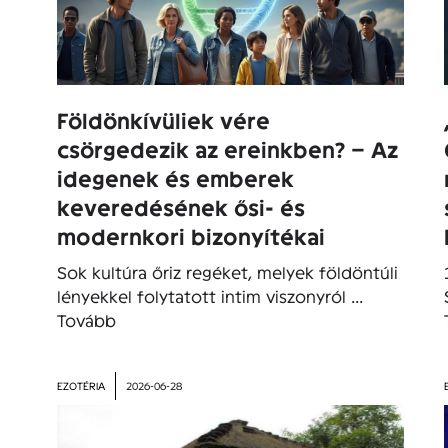
Földönkívüliek vére
csörgedezik az ereinkben? – Az
idegenek és emberek
keveredésének ősi- és
modernkori bizonyítékai
Sok kultúra őriz regéket, melyek földöntúli
lényekkel folytatott intim viszonyról ...
Tovább
EZOTÉRIA
2026-06-28