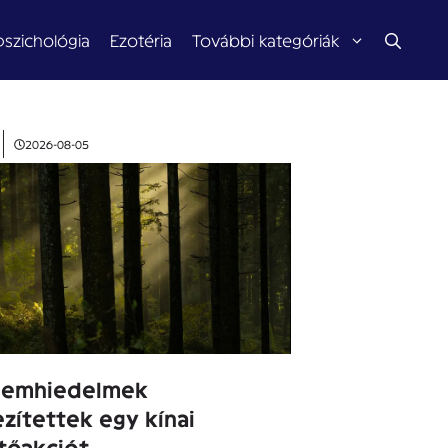
pszichológia
Ezotéria
További kategóriák
2026-08-05
llemhiedelmek
zítettek egy kínai
tőakciót