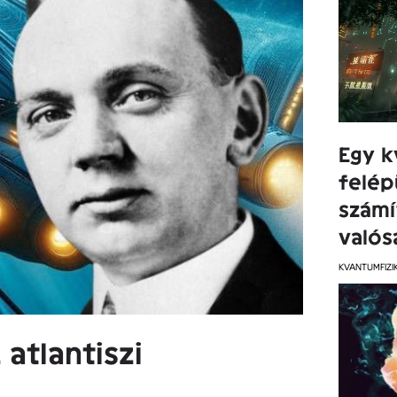
Egy k
felép
számí
valós
KVANTUMFIZI
atlantiszi