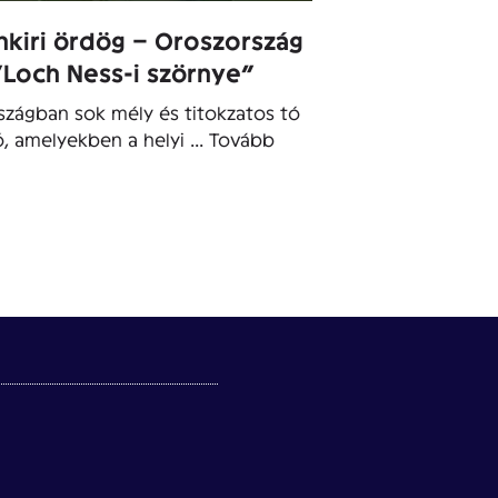
nkiri ördög – Oroszország
”Loch Ness-i szörnye”
szágban sok mély és titokzatos tó
ó, amelyekben a helyi ...
Tovább