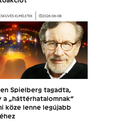
ESKÜVÉS-ELMÉLETEK
2026-06-08
en Spielberg tagadta,
 a „háttérhatalomnak”
i köze lenne legújabb
jéhez