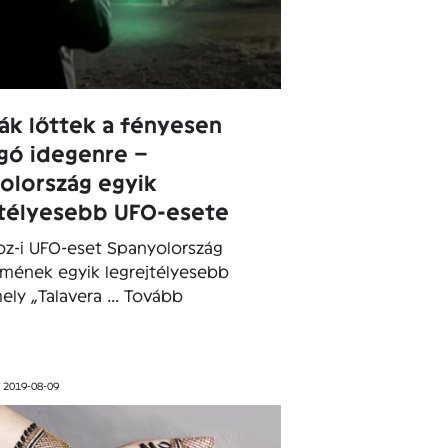
ák lőttek a fényesen
gó idegenre –
olország egyik
jtélyesebb UFO-esete
oz-i UFO-eset Spanyolország
lmének egyik legrejtélyesebb
ely „Talavera ...
Tovább
2019-08-09