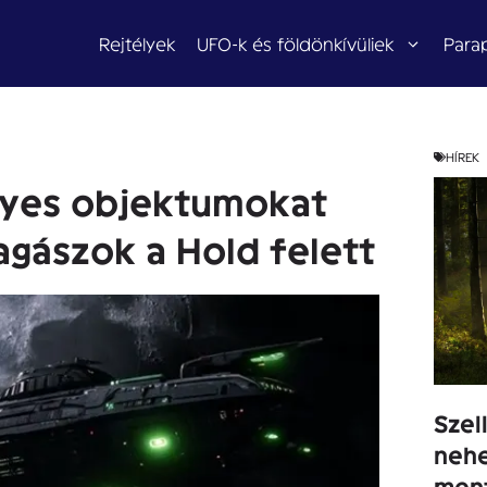
Rejtélyek
UFO-k és földönkívüliek
Para
HÍREK
lyes objektumokat
agászok a Hold felett
Sze
nehe
men