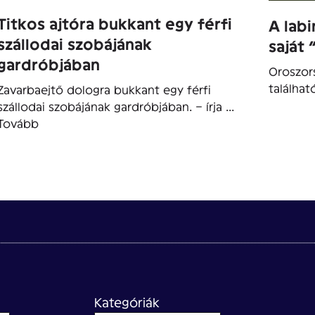
Titkos ajtóra bukkant egy férfi
A labi
szállodai szobájának
saját 
gardróbjában
Oroszor
találhat
Zavarbaejtő dologra bukkant egy férfi
szállodai szobájának gardróbjában. – írja ...
Tovább
Kategóriák