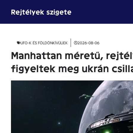
Kilépés
Rejtélyek szigete
a
tartalomba
UFO-K ÉS FÖLDÖNKÍVÜLIEK
2026-08-06
Manhattan méretű, rejté
figyeltek meg ukrán csill