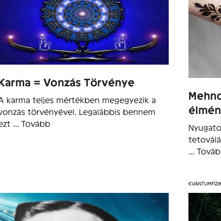
Karma = Vonzás Törvénye
Mehndi
A karma teljes mértékben megegyezik a
élmé
vonzás törvényével. Legalábbis bennem
ezt ...
Tovább
Nyugato
tetoválá
...
Tová
KVANTUMFIZI