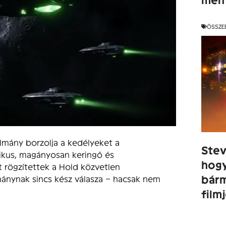
ÖSSZE
lmány borzolja a kedélyeket a
Stev
tikus, magányosan keringő és
hogy
 rögzítettek a Hold közvetlen
bárm
ánynak sincs kész válasza – hacsak nem
film