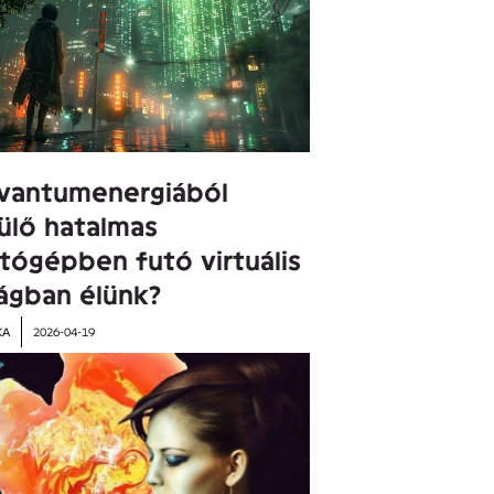
vantumenergiából
ülő hatalmas
tógépben futó virtuális
ágban élünk?
KA
2026-04-19