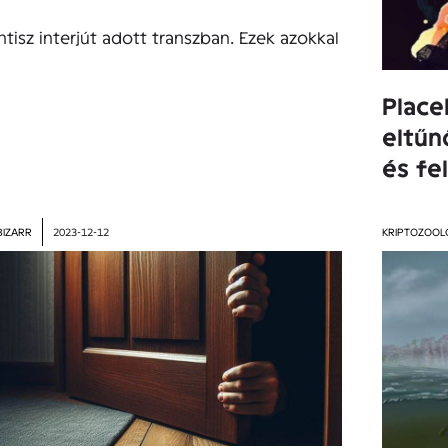
isz interjút adott transzban. Ezek azokkal
Place
eltűn
és fe
BIZARR
2023-12-12
KRIPTOZOOL