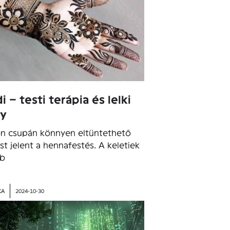
 – testi terápia és lelki
ny
n csupán könnyen eltüntethető
st jelent a hennafestés. A keletiek
bb
KA
2024-10-30