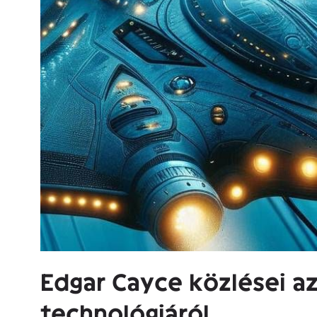
Edgar Cayce közlései az 
technológiáról