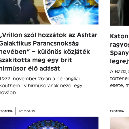
„Vrillon szól hozzátok az Ashtar
Katon
Galaktikus Parancsnokság
ragyo
nevében” – különös közjáték
Spany
szakította meg egy brit
legre
hírműsor élő adását
A Badaj
történe
1977. november 26-án a dél-angliai
esete, m
Southern Tv hírműsorának nézői egy ...
Tovább
EZOTÉRIA
2017-04-15
EZOTÉRIA