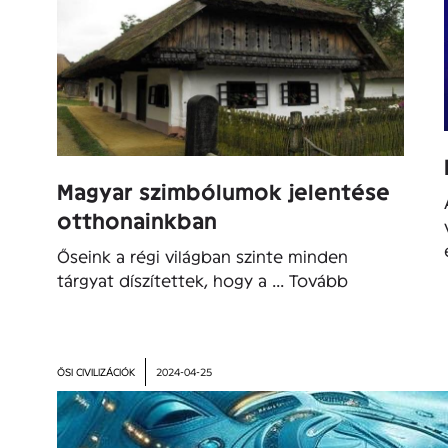
Magyar szimbólumok jelentése
otthonainkban
Őseink a régi világban szinte minden
tárgyat díszítettek, hogy a ...
Tovább
ŐSI CIVILIZÁCIÓK
2024-04-25