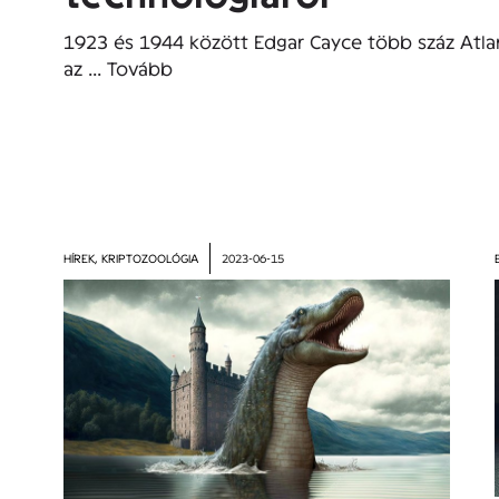
1923 és 1944 között Edgar Cayce több száz Atlant
az ...
Tovább
HÍREK
,
KRIPTOZOOLÓGIA
2023-06-15