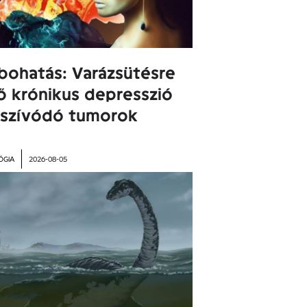
bohatás: Varázsütésre
ő krónikus depresszió
lszívódó tumorok
ÓGIA
2026-08-05