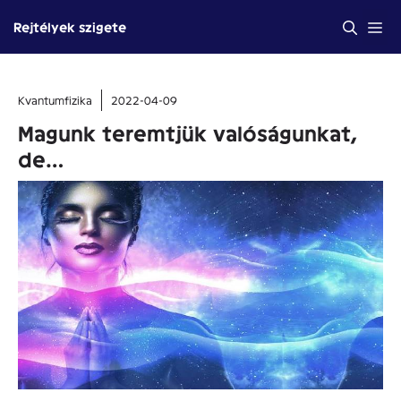
Kilépés
Me
Rejtélyek szigete
a
tartalomba
Kvantumfizika
2022-04-09
Magunk teremtjük valóságunkat,
de…