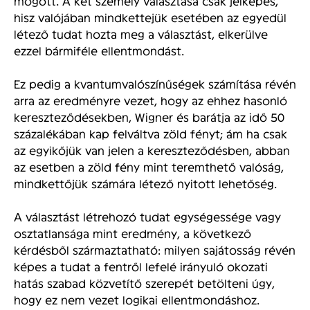
mögött. A két személy választása csak jelképes,
hisz valójában mindkettejük esetében az egyedül
létező tudat hozta meg a választást, elkerülve
ezzel bármiféle ellentmondást.
Ez pedig a kvantumvalószínűségek számítása révén
arra az eredményre vezet, hogy az ehhez hasonló
kereszteződésekben, Wigner és barátja az idő 50
százalékában kap felváltva zöld fényt; ám ha csak
az egyikőjük van jelen a kereszteződésben, abban
az esetben a zöld fény mint teremthető valóság,
mindkettőjük számára létező nyitott lehetőség.
A választást létrehozó tudat egységessége vagy
osztatlansága mint eredmény, a következő
kérdésből származtatható: milyen sajátosság révén
képes a tudat a fentről lefelé irányuló okozati
hatás szabad közvetítő szerepét betölteni úgy,
hogy ez nem vezet logikai ellentmondáshoz.