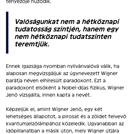
tényezője húzódik.
Valóságunkat nem a hétköznapi
tudatosság szintjén, hanem egy
nem hétköznapi tudatszinten
teremtjük.
Ennek igazsága nyomban nyilvánvalóvá válik, ha
alaposan megvizsgáljuk az úgynevezett Wigner
barátja néven elhíresült paradoxont. Ezt a
paradoxont elsőként a Nobel-díjas fizikus, Wigner
Jenő vizsgálta, innen kapta a nevét.
Képzeljük el, amint Wigner Jenő, egy két
lehetséges állapotot, a pirosat és a zöldet felvevő
kvantumjelzőlámpához közeledik. Ugyanabban az
időpillanatban a másik úton, mely Wigner útjára