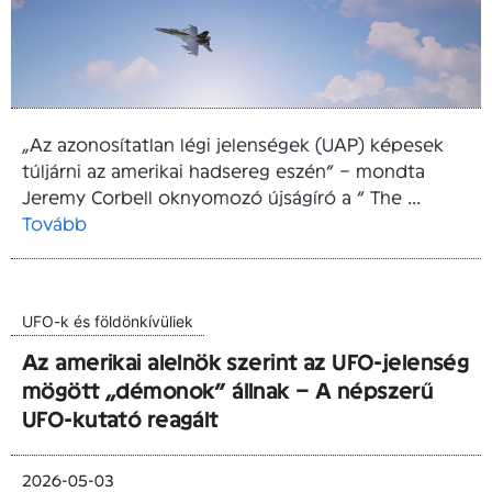
„Az azonosítatlan légi jelenségek (UAP) képesek
túljárni az amerikai hadsereg eszén” – mondta
Jeremy Corbell oknyomozó újságíró a ” The ...
Tovább
UFO-k és földönkívüliek
Az amerikai alelnök szerint az UFO-jelenség
mögött „démonok” állnak – A népszerű
UFO-kutató reagált
2026-05-03