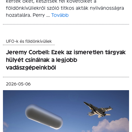
kérték őket, készítsék fel követőiket a
földönkívüliekről szóló titkos akták nyilvánosságra
hozatalára. Perry ...
Tovább
UFO-k és földönkívüliek
Jeremy Corbell: Ezek az ismeretlen tárgyak
hülyét csinálnak a legjobb
vadászgépeinkből
2026-05-06