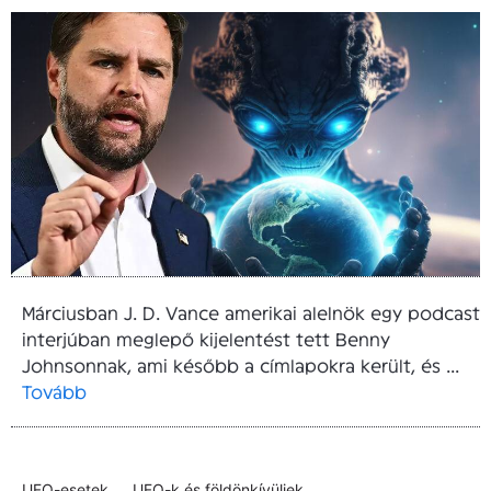
Márciusban J. D. Vance amerikai alelnök egy podcast
interjúban meglepő kijelentést tett Benny
Johnsonnak, ami később a címlapokra került, és ...
Tovább
UFO-esetek
UFO-k és földönkívüliek