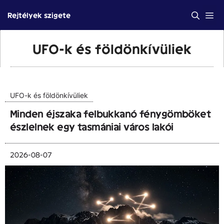
Kilépés
Me
Rejtélyek szigete
a
tartalomba
UFO-k és földönkívüliek
UFO-k és földönkívüliek
Minden éjszaka felbukkanó fénygömböket
észlelnek egy tasmániai város lakói
2026-08-07