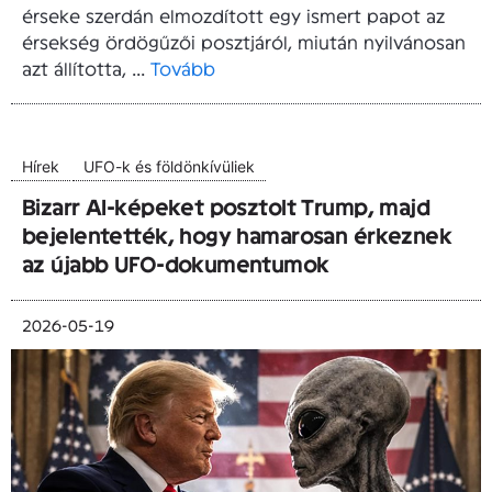
érseke szerdán elmozdított egy ismert papot az
érsekség ördögűzői posztjáról, miután nyilvánosan
azt állította, ...
Tovább
Hírek
UFO-k és földönkívüliek
Bizarr AI-képeket posztolt Trump, majd
bejelentették, hogy hamarosan érkeznek
az újabb UFO-dokumentumok
2026-05-19