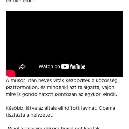
elnöke elől.”
A műsor után heves viták kezdődtek a közösségi
platformokon, és mindenki azt találgatta, vajon
mire is gondolhatott pontosan az egykori elnök.
Később, látva az általa elindított lavinát, Obama
tisztázta a helyzetet.
„Mivel a szavaim ekkora figyelmet kaptak,