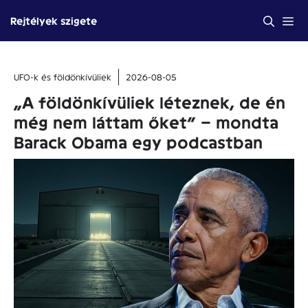
Kilépés
Me
Rejtélyek szigete
a
tartalomba
UFO-k és földönkívüliek
2026-08-05
„A földönkívüliek léteznek, de én
még nem láttam őket” – mondta
Barack Obama egy podcastban