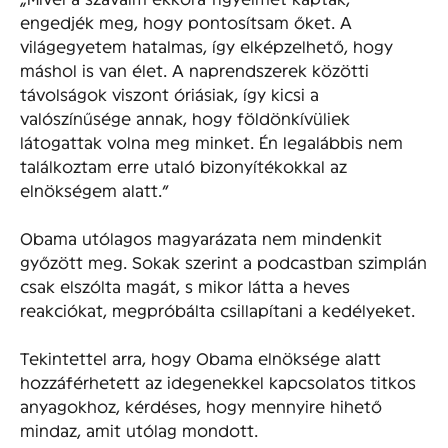
engedjék meg, hogy pontosítsam őket. A
világegyetem hatalmas, így elképzelhető, hogy
máshol is van élet. A naprendszerek közötti
távolságok viszont óriásiak, így kicsi a
valószínűsége annak, hogy földönkívüliek
látogattak volna meg minket. Én legalábbis nem
találkoztam erre utaló bizonyítékokkal az
elnökségem alatt.”
Obama utólagos magyarázata nem mindenkit
győzött meg. Sokak szerint a podcastban szimplán
csak elszólta magát, s mikor látta a heves
reakciókat, megpróbálta csillapítani a kedélyeket.
Tekintettel arra, hogy Obama elnöksége alatt
hozzáférhetett az idegenekkel kapcsolatos titkos
anyagokhoz, kérdéses, hogy mennyire hihető
mindaz, amit utólag mondott.