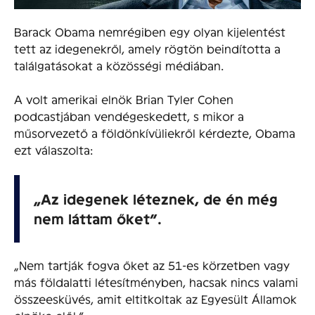
Barack Obama nemrégiben egy olyan kijelentést
tett az idegenekről, amely rögtön beindította a
találgatásokat a közösségi médiában.
A volt amerikai elnök Brian Tyler Cohen
podcastjában vendégeskedett, s mikor a
műsorvezető a földönkívüliekről kérdezte, Obama
ezt válaszolta:
„Az idegenek léteznek, de én még
nem láttam őket”.
„Nem tartják fogva őket az 51-es körzetben vagy
más földalatti létesítményben, hacsak nincs valami
összeesküvés, amit eltitkoltak az Egyesült Államok