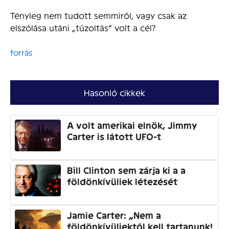
Tényleg nem tudott semmiről, vagy csak az
elszólása utáni „tűzoltás” volt a cél?
forrás
Hasonló cikkek
A volt amerikai elnök, Jimmy
Carter is látott UFO-t
Bill Clinton sem zárja ki a a
földönkívüliek létezését
Jamie Carter: „Nem a
földönkívüliektől kell tartanunk!