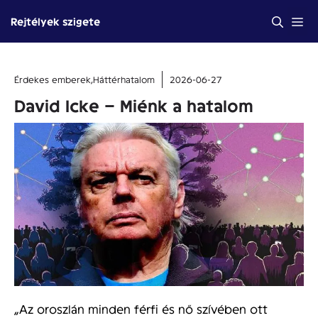
Kilépés
Me
Rejtélyek szigete
a
tartalomba
Érdekes emberek
,
Háttérhatalom
2026-06-27
David Icke – Miénk a hatalom
„Az oroszlán minden férfi és nő szívében ott