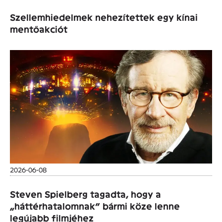
Szellemhiedelmek nehezítettek egy kínai
mentőakciót
2026-06-08
Steven Spielberg tagadta, hogy a
„háttérhatalomnak” bármi köze lenne
legújabb filmjéhez