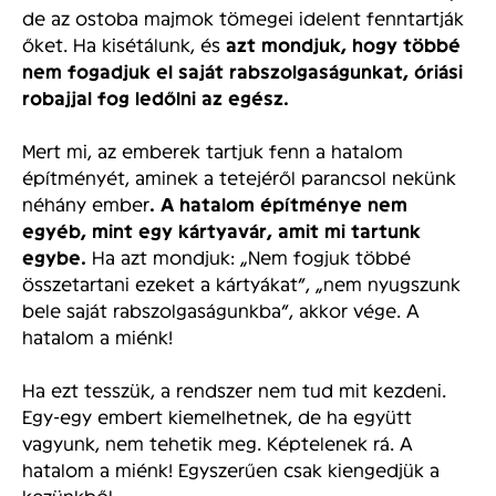
de az ostoba majmok tömegei idelent fenntartják
őket. Ha kisétálunk, és
azt mondjuk, hogy többé
nem fogadjuk el saját rabszolgaságunkat, óriási
robajjal fog ledőlni az egész.
Mert mi, az emberek tartjuk fenn a hatalom
építményét, aminek a tetejéről parancsol nekünk
néhány ember
. A hatalom építménye nem
egyéb, mint egy kártyavár, amit mi tartunk
egybe.
Ha azt mondjuk: „Nem fogjuk többé
összetartani ezeket a kártyákat”, „nem nyugszunk
bele saját rabszolgaságunkba”, akkor vége. A
hatalom a miénk!
Ha ezt tesszük, a rendszer nem tud mit kezdeni.
Egy-egy embert kiemelhetnek, de ha együtt
vagyunk, nem tehetik meg. Képtelenek rá. A
hatalom a miénk! Egyszerűen csak kiengedjük a
kezünkből.