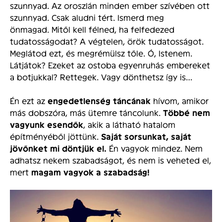
szunnyad. Az oroszlán minden ember szívében ott
szunnyad. Csak aludni tért. Ismerd meg
önmagad. Mitől kell félned, ha felfedezed
tudatosságodat? A végtelen, örök tudatosságot.
Meglátod ezt, és megrémülsz tőle. Ó, Istenem.
Látjátok? Ezeket az ostoba egyenruhás embereket
a botjukkal? Rettegek. Vagy dönthetsz így is…
Én ezt az
engedetlenség táncának
hívom, amikor
más dobszóra, más ütemre táncolunk.
Többé nem
vagyunk esendők
, akik a látható hatalom
építményéből jöttünk.
Saját sorsunkat, saját
jövőnket mi döntjük el.
Én vagyok mindez. Nem
adhatsz nekem szabadságot, és nem is veheted el,
mert
magam vagyok a szabadság!