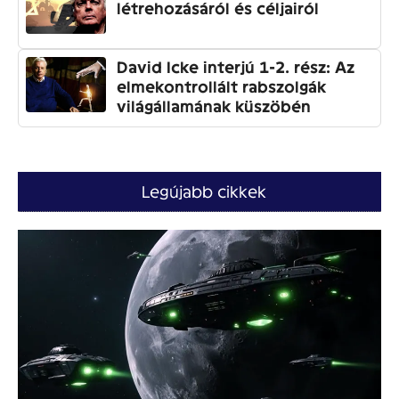
létrehozásáról és céljairól
David Icke interjú 1-2. rész: Az
elmekontrollált rabszolgák
világállamának küszöbén
Legújabb cikkek