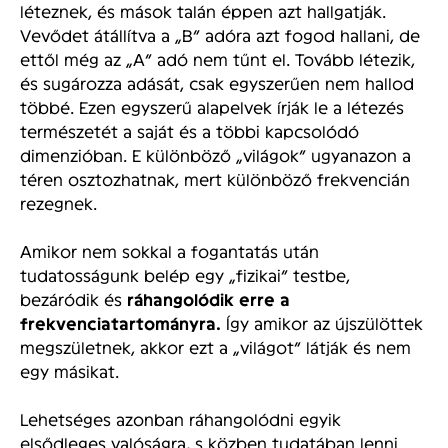
léteznek, és mások talán éppen azt hallgatják.
Vevődet átállítva a „B” adóra azt fogod hallani, de
ettől még az „A” adó nem tűnt el. Tovább létezik,
és sugározza adását, csak egyszerűen nem hallod
többé. Ezen egyszerű alapelvek írják le a létezés
természetét a saját és a többi kapcsolódó
dimenzióban. E különböző „világok” ugyanazon a
téren osztozhatnak, mert különböző frekvencián
rezegnek.
Amikor nem sokkal a fogantatás után
tudatosságunk belép egy „fizikai” testbe,
bezáródik és
ráhangolódik erre a
frekvenciatartományra.
Így amikor az újszülöttek
megszületnek, akkor ezt a „világot” látják és nem
egy másikat.
Lehetséges azonban ráhangolódni egyik
elsődleges valóságra, s közben tudatában lenni