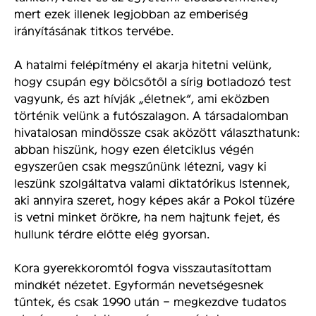
mert ezek illenek legjobban az emberiség
irányításának titkos tervébe.
A hatalmi felépítmény el akarja hitetni velünk,
hogy csupán egy bölcsőtől a sírig botladozó test
vagyunk, és azt hívják „életnek”, ami eközben
történik velünk a futószalagon. A társadalomban
hivatalosan mindössze csak aközött választhatunk:
abban hiszünk, hogy ezen életciklus végén
egyszerűen csak megszűnünk létezni, vagy ki
leszünk szolgáltatva valami diktatórikus Istennek,
aki annyira szeret, hogy képes akár a Pokol tüzére
is vetni minket örökre, ha nem hajtunk fejet, és
hullunk térdre előtte elég gyorsan.
Kora gyerekkoromtól fogva visszautasítottam
mindkét nézetet. Egyformán nevetségesnek
tűntek, és csak 1990 után – megkezdve tudatos