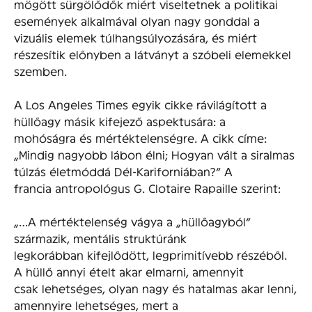
mögött sürgölődők miért viseltetnek a politikai
események alkalmával olyan nagy gonddal a
vizuális elemek túlhangsúlyozására, és miért
részesítik előnyben a látványt a szóbeli elemekkel
szemben.
A Los Angeles Times egyik cikke rávilágított a
hüllőagy másik kifejező aspektusára: a
mohóságra és mértéktelenségre. A cikk címe:
„Mindig nagyobb lábon élni; Hogyan vált a siralmas
túlzás életmóddá Dél-Kariforniában?” A
francia antropológus G. Clotaire Rapaille szerint:
„…A mértéktelenség vágya a „hüllőagyból”
származik, mentális struktúránk
legkorábban kifejlődött, legprimitívebb részéből.
A hüllő annyi ételt akar elmarni, amennyit
csak lehetséges, olyan nagy és hatalmas akar lenni,
amennyire lehetséges, mert a