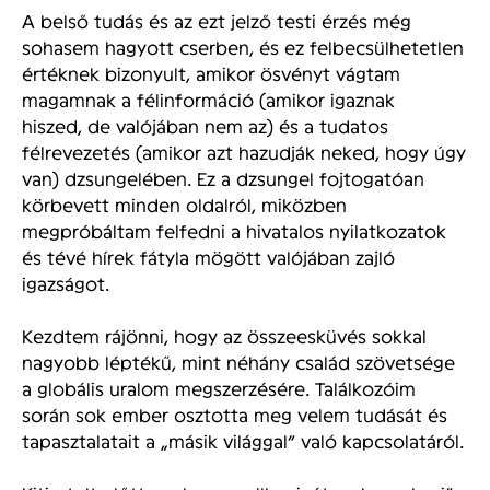
A belső tudás és az ezt jelző testi érzés még
sohasem hagyott cserben, és ez felbecsülhetetlen
értéknek bizonyult, amikor ösvényt vágtam
magamnak a félinformáció (amikor igaznak
hiszed, de valójában nem az) és a tudatos
félrevezetés (amikor azt hazudják neked, hogy úgy
van) dzsungelében. Ez a dzsungel fojtogatóan
körbevett minden oldalról, miközben
megpróbáltam felfedni a hivatalos nyilatkozatok
és tévé hírek fátyla mögött valójában zajló
igazságot.
Kezdtem rájönni, hogy az összeesküvés sokkal
nagyobb léptékű, mint néhány család szövetsége
a globális uralom megszerzésére. Találkozóim
során sok ember osztotta meg velem tudását és
tapasztalatait a „másik világgal” való kapcsolatáról.