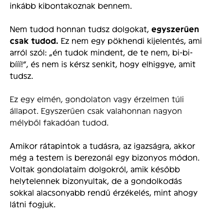
inkább kibontakoznak bennem.
Nem tudod honnan tudsz dolgokat,
egyszerűen
csak tudod.
Ez nem egy pökhendi kijelentés, ami
arról szól: „én tudok mindent, de te nem, bi-bi-
bííí!”, és nem is kérsz senkit, hogy elhiggye, amit
tudsz.
Ez egy elmén, gondolaton vagy érzelmen túli
állapot. Egyszerűen csak valahonnan nagyon
mélyből fakadóan tudod.
Amikor rátapintok a tudásra, az igazságra, akkor
még a testem is berezonál egy bizonyos módon.
Voltak gondolataim dolgokról, amik később
helytelennek bizonyultak, de a gondolkodás
sokkal alacsonyabb rendű érzékelés, mint ahogy
látni fogjuk.