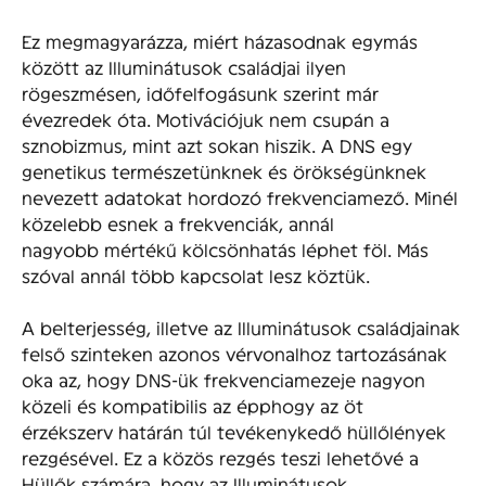
Ez megmagyarázza, miért házasodnak egymás
között az Illuminátusok családjai ilyen
rögeszmésen, időfelfogásunk szerint már
évezredek óta. Motivációjuk nem csupán a
sznobizmus, mint azt sokan hiszik. A DNS egy
genetikus természetünknek és örökségünknek
nevezett adatokat hordozó frekvenciamező. Minél
közelebb esnek a frekvenciák, annál
nagyobb mértékű kölcsönhatás léphet föl. Más
szóval annál több kapcsolat lesz köztük.
A belterjesség, illetve az Illuminátusok családjainak
felső szinteken azonos vérvonalhoz tartozásának
oka az, hogy DNS-ük frekvenciamezeje nagyon
közeli és kompatibilis az épphogy az öt
érzékszerv határán túl tevékenykedő hüllőlények
rezgésével. Ez a közös rezgés teszi lehetővé a
Hüllők számára, hogy az Illuminátusok