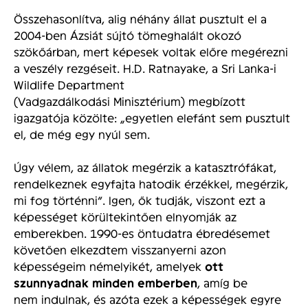
Összehasonlítva, alig néhány állat pusztult el a
2004-ben Ázsiát sújtó tömeghalált okozó
szökőárban, mert képesek voltak előre megérezni
a veszély rezgéseit. H.D. Ratnayake, a Sri Lanka-i
Wildlife Department
(Vadgazdálkodási Minisztérium) megbízott
igazgatója közölte: „egyetlen elefánt sem pusztult
el, de még egy nyúl sem.
Úgy vélem, az állatok megérzik a katasztrófákat,
rendelkeznek egyfajta hatodik érzékkel, megérzik,
mi fog történni”. Igen, ők tudják, viszont ezt a
képességet körültekintően elnyomják az
emberekben. 1990-es öntudatra ébredésemet
követően elkezdtem visszanyerni azon
képességeim némelyikét, amelyek
ott
szunnyadnak minden emberben
, amíg be
nem indulnak, és azóta ezek a képességek egyre