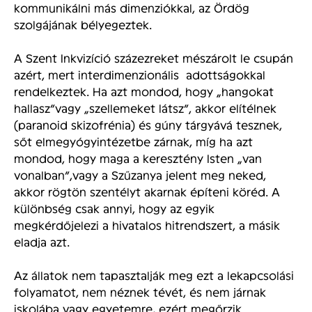
kommunikálni más dimenziókkal, az Ördög
szolgájának bélyegeztek.
A Szent Inkvizíció százezreket mészárolt le csupán
azért, mert interdimenzionális adottságokkal
rendelkeztek. Ha azt mondod, hogy „hangokat
hallasz”vagy „szellemeket látsz”, akkor elítélnek
(paranoid skizofrénia) és gúny tárgyává tesznek,
sőt elmegyógyintézetbe zárnak, míg ha azt
mondod, hogy maga a keresztény Isten „van
vonalban”,vagy a Szűzanya jelent meg neked,
akkor rögtön szentélyt akarnak építeni köréd. A
különbség csak annyi, hogy az egyik
megkérdőjelezi a hivatalos hitrendszert, a másik
eladja azt.
Az állatok nem tapasztalják meg ezt a lekapcsolási
folyamatot, nem néznek tévét, és nem járnak
iskolába vagy egyetemre, ezért megőrzik