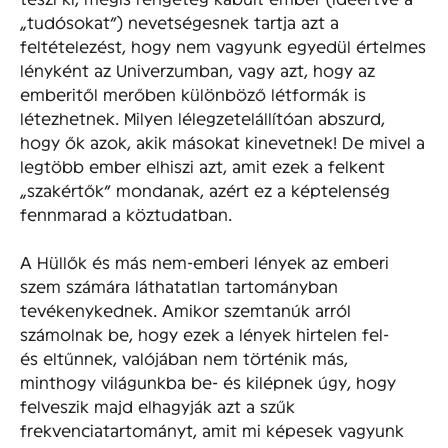
„tudósokat”) nevetségesnek tartja azt a
feltételezést, hogy nem vagyunk egyedül értelmes
lényként az Univerzumban, vagy azt, hogy az
emberitől merőben különböző létformák is
létezhetnek. Milyen lélegzetelállítóan abszurd,
hogy ők azok, akik másokat kinevetnek! De mivel a
legtöbb ember elhiszi azt, amit ezek a felkent
„szakértők” mondanak, azért ez a képtelenség
fennmarad a köztudatban.
A Hüllők és más nem-emberi lények az emberi
szem számára láthatatlan tartományban
tevékenykednek. Amikor szemtanúk arról
számolnak be, hogy ezek a lények hirtelen fel-
és eltűnnek, valójában nem történik más,
minthogy világunkba be- és kilépnek úgy, hogy
felveszik majd elhagyják azt a szűk
frekvenciatartományt, amit mi képesek vagyunk