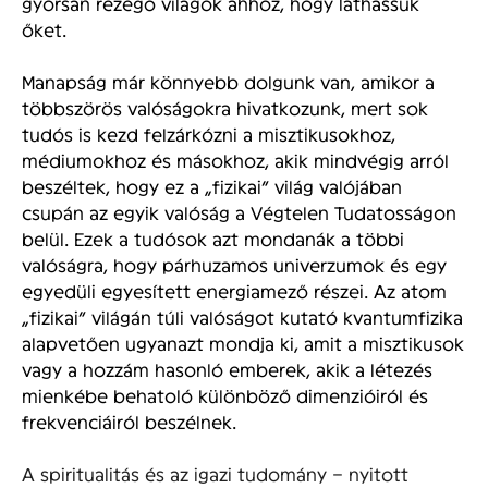
gyorsan rezegő világok ahhoz, hogy láthassuk
őket.
Manapság már könnyebb dolgunk van, amikor a
többszörös valóságokra hivatkozunk, mert sok
tudós is kezd felzárkózni a misztikusokhoz,
médiumokhoz és másokhoz, akik mindvégig arról
beszéltek, hogy ez a „fizikai” világ valójában
csupán az egyik valóság a Végtelen Tudatosságon
belül. Ezek a tudósok azt mondanák a többi
valóságra, hogy párhuzamos univerzumok és egy
egyedüli egyesített energiamező részei. Az atom
„fizikai” világán túli valóságot kutató kvantumfizika
alapvetően ugyanazt mondja ki, amit a misztikusok
vagy a hozzám hasonló emberek, akik a létezés
mienkébe behatoló különböző dimenzióiról és
frekvenciáiról beszélnek.
A spiritualitás és az igazi tudomány – nyitott