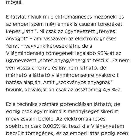
mögül.
E fátylat hívjuk mi elektromágneses mezőnek, és
az emberi szem még ennek is csupán töredékét
képes „látni”. Mi csak az úgynevezett „fényes
anyagot” – ami visszaveri az elektromágneses
fényt – vagyunk képesek látni, de a
Világmindenség tömegének legalább 95%-át az
úgynevezett „sötét anyag/energia” teszi ki. Ez nem
veri vissza a fényt, és így nem látható, de
mérhető a látható világmindenségre gyakorolt
hatása alapján. Amit „szokványos anyagnak”
hívunk, az valójában csak az össztömeg 4,5 %-a.
Ez a technika számára potenciálisan látható, de
eddig csak egy minimális mennyiséget sikerült
megvizsgálni belőle. Az elektromágneses
spektrum csak 0,005%-át teszi ki a Világegyetem
becsült tömegének, és az emberi látás pedig ezen