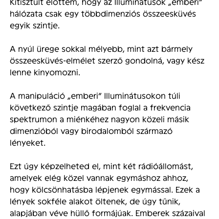
Kitisztult előttem, hogy az Illuminátusok „emberi”
hálózata csak egy többdimenziós összeesküvés
egyik szintje.
A nyúl ürege sokkal mélyebb, mint azt bármely
összeesküvés-elmélet szerző gondolná, vagy kész
lenne kinyomozni.
A manipuláció „emberi” Illuminátusokon túli
következő szintje magában foglal
a frekvencia
spektrumon a miénkéhez nagyon közeli másik
dimenzióból vagy birodalomból származó
lényeket.
Ezt úgy képzelheted el, mint két rádióállomást,
amelyek elég közel vannak egymáshoz ahhoz,
hogy kölcsönhatásba lépjenek egymással. Ezek a
lények sokféle alakot öltenek, de úgy tűnik,
alapjában véve hüllő formájúak. Emberek százaival