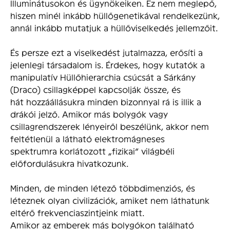
Illuminátusokon és ügynökeiken. Ez nem meglepő,
hiszen minél inkább hüllőgenetikával rendelkezünk,
annál inkább mutatjuk a hüllőviselkedés jellemzőit.
És persze ezt a viselkedést jutalmazza, erősíti a
jelenlegi társadalom is. Érdekes, hogy kutatók a
manipulatív Hüllőhierarchia csúcsát a Sárkány
(Draco) csillagképpel kapcsolják össze, és
hát hozzáállásukra minden bizonnyal rá is illik a
drákói jelző. Amikor más bolygók vagy
csillagrendszerek lényeiről beszélünk, akkor nem
feltétlenül a látható elektromágneses
spektrumra korlátozott „fizikai” világbéli
előfordulásukra hivatkozunk.
Minden, de minden létező többdimenziós, és
léteznek olyan civilizációk, amiket nem láthatunk
eltérő frekvenciaszintjeink miatt.
Amikor az emberek más bolygókon található