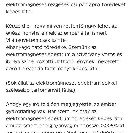
elektromágneses rezgések csupán apró töredékét
képes látni.
Képzeld el, hogy milyen rettentő nagy lehet az
egész, hogyha ennek az ember által ismert
Világegyetem csak szinte
elhanyagolható töredéke. Szemünk az
elektromágneses spektrum a szivárvány vörös és
ibolya színei közötti „látható fénynek” nevezett
apró frekvencia tartományt képes látni.
(Sok állat az elektromágneses spektrum sokkal
szélesebb tartományát látja.)
Ahogy egy író találóan megjegyezte: az ember
gyakorlatilag vak. Bár szemünk csak az
elektromágneses spektrum töredékét képes látni,
ami az ismert energia/anyag mindössze 0,005%-át
teszi ki, mégis rengeteg kábult ember (ideértve a