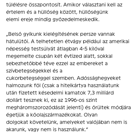
túlélésre összpontosít. Amikor választani kell az
értelem és a hüllőség között, hüllőségünk
elemi ereje mindig győzedelmeskedik.
„Belső gyíkunk kielégítésének persze vannak
hátulütői. A telhetetlen étvágy például az amerikai
népesség testsúlyát átlagban 4-5 kilóval
megemelte csupán két évtized alatt, sokkal
sebezhetőbbé téve ezzel az embereket a
szívbetegségekkel és a
cukorbetegséggel szemben. Adóssághegyeket
halmozunk föl (csak a hitelkártya használatunk
után fizetett késedelmi kamatok 7,3 milliárd
dollárt tesznek ki, ez az 1996-os szint
megháromszorozódását jelenti) és őrültek módjára
égetjük a kőolajszármazékokat. Olyan
dolgokat követelünk, amelyeket valójában nem is
akarunk, vagy nem is használunk.”