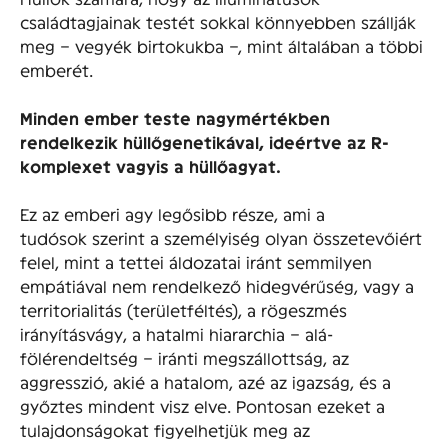
családtagjainak testét sokkal könnyebben szállják
meg – vegyék birtokukba –, mint általában a többi
emberét.
Minden ember teste nagymértékben
rendelkezik hüllőgenetikával, ideértve az R-
komplexet vagyis a hüllőagyat.
Ez az emberi agy legősibb része, ami a
tudósok szerint a személyiség olyan összetevőiért
felel, mint a tettei áldozatai iránt semmilyen
empátiával nem rendelkező hidegvérűség, vagy a
territorialitás (területféltés), a rögeszmés
irányításvágy, a hatalmi hiararchia – alá-
fölérendeltség – iránti megszállottság, az
aggresszió, akié a hatalom, azé az igazság, és a
győztes mindent visz elve. Pontosan ezeket a
tulajdonságokat figyelhetjük meg az