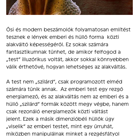
Ősi és modern beszámolók folyamatosan említést
tesznek e lények emberi és hüllő forma közti
alakváltó képességéről. Ez sokak számára
fantasztikumnak tűnhet, de amikor felfogod a
„test” illuzórikus voltát, akkor sokkal könnyebben
válik érthetővé, hogyan lehetséges az alakváltás.
A test nem „szilárd”, csak programozott elméd
számára tűnik annak. Az emberi test egy rezgő
energiamező, és az alakváltás nem az emberi és a
hüllő „szilárd” formák között megy végbe, hanem
csak rezonáló energiamezők közti váltást
jelent. Ezek a másik dimenzióbéli hüllők úgy
„viselik” az emberi testet, mint egy űrruhát,
miközben manipulálnak minket a rezgésfátyol