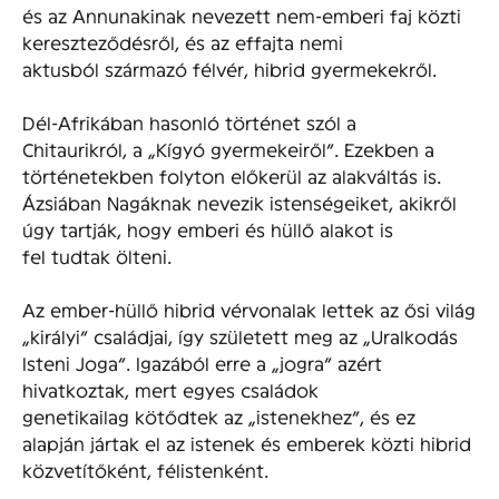
és az Annunakinak nevezett nem-emberi faj közti
kereszteződésről, és az effajta nemi
aktusból származó félvér, hibrid gyermekekről.
Dél-Afrikában hasonló történet szól a
Chitaurikról, a „Kígyó gyermekeiről”. Ezekben a
történetekben folyton előkerül az alakváltás is.
Ázsiában Nagáknak nevezik istenségeiket, akikről
úgy tartják, hogy emberi és hüllő alakot is
fel tudtak ölteni.
Az ember-hüllő hibrid vérvonalak lettek az ősi világ
„királyi” családjai, így született meg az „Uralkodás
Isteni Joga”. Igazából erre a „jogra” azért
hivatkoztak, mert egyes családok
genetikailag kötődtek az „istenekhez”, és ez
alapján jártak el az istenek és emberek közti hibrid
közvetítőként, félistenként.