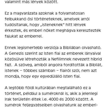
valamint más lények között.
Ez a magyarázata azoknak a folyamatosan
felbukkanó ősi történeteknek, amelyek arról
tudósítanak, hogy „isteneknek” hitt lények
érkeztek, és emberi nőket meghágva keresztezték
fajukat az emberrel.
Ennek legismertebb verziója a Bibliában olvasható.
A Genezis szerint az Isten fiai az emberek lányaival
közösülve létrehozták a Nefilimnek nevezett hibrid
fajt. A szöveg, amiből angolra fordították a Bibliát,
istenek – többes számban – fiairól szól, nem azt
mondja, hogy egy egyedülálló Isten fiai.
A legtöbb földi kultúrában megtalálható ez a
történet, például a suméroknál is, akik a jelenlegi
Irak területén éltek i.e. 4000 és 2000 között. A
sumérok feljegyzéseiben olvashatunk az emberi-