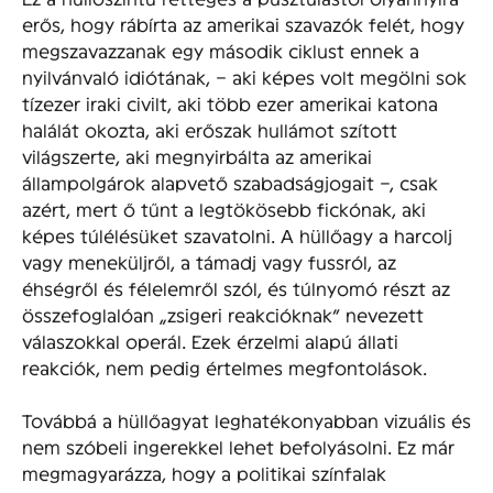
erős, hogy rábírta az amerikai szavazók felét, hogy
megszavazzanak egy második ciklust ennek a
nyilvánvaló idiótának, – aki képes volt megölni sok
tízezer iraki civilt, aki több ezer amerikai katona
halálát okozta, aki erőszak hullámot szított
világszerte, aki megnyirbálta az amerikai
állampolgárok alapvető szabadságjogait –, csak
azért, mert ő tűnt a legtökösebb fickónak, aki
képes túlélésüket szavatolni. A hüllőagy a harcolj
vagy meneküljről, a támadj vagy fussról, az
éhségről és félelemről szól, és túlnyomó részt az
összefoglalóan „zsigeri reakcióknak” nevezett
válaszokkal operál. Ezek érzelmi alapú állati
reakciók, nem pedig értelmes megfontolások.
Továbbá a hüllőagyat leghatékonyabban vizuális és
nem szóbeli ingerekkel lehet befolyásolni. Ez már
megmagyarázza, hogy a politikai színfalak