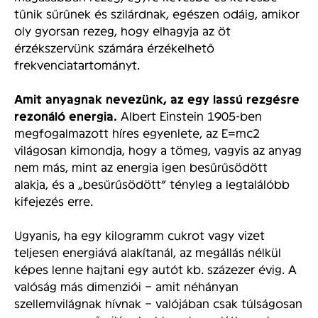
tűnik sűrűnek és szilárdnak, egészen odáig, amikor
oly gyorsan rezeg, hogy elhagyja az öt
érzékszervünk számára érzékelhető
frekvenciatartományt.
Amit anyagnak nevezünk, az egy lassú rezgésre
rezonáló energia.
Albert Einstein 1905-ben
megfogalmazott híres egyenlete, az E=mc2
világosan kimondja, hogy a tömeg, vagyis az anyag
nem más, mint az energia igen besűrűsödött
alakja, és a „besűrűsödött” tényleg a legtalálóbb
kifejezés erre.
Ugyanis, ha egy kilogramm cukrot vagy vizet
teljesen energiává alakítanál, az megállás nélkül
képes lenne hajtani egy autót kb. százezer évig. A
valóság más dimenziói – amit néhányan
szellemvilágnak hívnak – valójában csak túlságosan