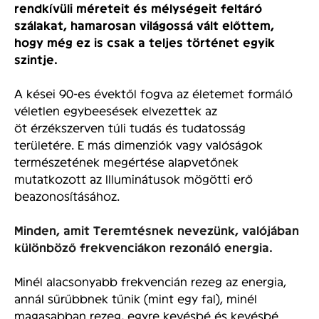
rendkívüli méreteit és mélységeit feltáró
szálakat, hamarosan világossá vált előttem,
hogy még ez is csak a teljes történet egyik
szintje.
A kései 90-es évektől fogva az életemet formáló
véletlen egybeesések elvezettek az
öt érzékszerven túli tudás és tudatosság
területére. E más dimenziók vagy valóságok
természetének megértése alapvetőnek
mutatkozott az Illuminátusok mögötti erő
beazonosításához.
Minden, amit Teremtésnek nevezünk, valójában
különböző frekvenciákon rezonáló energia.
Minél alacsonyabb frekvencián rezeg az energia,
annál sűrűbbnek tűnik (mint egy fal), minél
magasabban rezeg, egyre kevésbé és kevésbé