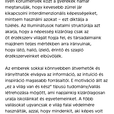
Ilyen körülmények közt a gyerekek hamar
megtanulják, hogy kevesebb zűrrel jár
kikapcsolni interdimenzionális képességeiket,
mintsem használni azokat – ezt diktálja a
túlélés. Az Illuminátusok hatalmi struktúrája azt
akarja, hogy a népesség kizárólag csak az
öt érzékszerv világát fogja fel, és társadalmaink
majdnem teljes mértékben arra irányulnak,
hogy látó, halló, ízlelő, érintő és szagló
érzékszerveinket elbűvöljék.
Az emberek sokkal könnyebben átverhetők és
irányíthatók elvágva az információ, az intuíció és
inspiráció magasabb forrásaitól. E motiváció állt az
„ez a világ van és kész” típusú tudomány/vallás
létrehozása mögött, ami napjainkig kizárólagosan
uralja iskoláinkat és egyetemeinket. A főbb
vallásokat ugyancsak e világ falai védelmére
használták, azzal, hogy mindenkit, aki képes volt