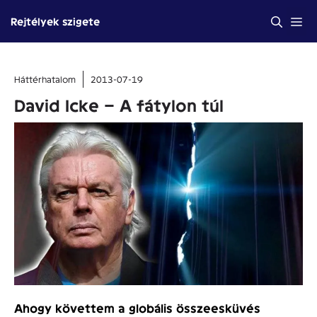
Kilépés
Me
Rejtélyek szigete
a
tartalomba
Háttérhatalom
2013-07-19
David Icke – A fátylon túl
Ahogy követtem a globális összeesküvés