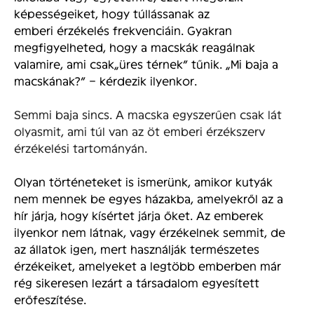
képességeiket, hogy túllássanak az
emberi érzékelés frekvenciáin. Gyakran
megfigyelheted, hogy a macskák reagálnak
valamire, ami csak„üres térnek” tűnik. „Mi baja a
macskának?” – kérdezik ilyenkor.
Semmi baja sincs. A macska egyszerűen csak lát
olyasmit, ami túl van az öt emberi érzékszerv
érzékelési tartományán.
Olyan történeteket is ismerünk, amikor kutyák
nem mennek be egyes házakba, amelyekről az a
hír járja, hogy kísértet járja őket. Az emberek
ilyenkor nem látnak, vagy érzékelnek semmit, de
az állatok igen, mert használják természetes
érzékeiket, amelyeket a legtöbb emberben már
rég sikeresen lezárt a társadalom egyesített
erőfeszítése.