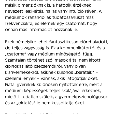
másik dimenzióknak is, a hatodik érzéknek
nevezett lelki-látás, hallás vagy intuíció révén. A
médiumok ráhangolják tudatosságukat más
frekvenciákra, és elérnek egy csatornát, hogy
onnan más információt hozzanak le.
Ezek némelyike lehet fantasztikusan előrehaladott,
de teljes zagyvaság is. Ez a kommunikátortól és a
„csatorna” vagy médium minőségétől függ.
Számtalan történet szól mások által nem látott
dolgokat látó csecsemőkről, vagy olyan
kisgyermekekről, akiknek különös „barátaik” –
szellemi lények – vannak, akik látogatják őket.
Fiatal gyerekek különösen nyitottak erre, mert a
médiumi képességek teljes skálájával
érkeznek,
mielőtt tudatlan szüleik, a gyermekpszichológusok
és az „oktatás” le nem kussoltatja őket.