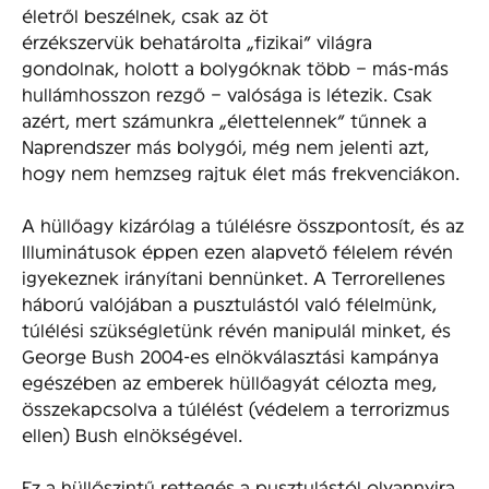
életről beszélnek, csak az öt
érzékszervük behatárolta „fizikai” világra
gondolnak, holott a bolygóknak több – más-más
hullámhosszon rezgő – valósága is létezik. Csak
azért, mert számunkra „élettelennek” tűnnek a
Naprendszer más bolygói, még nem jelenti azt,
hogy nem hemzseg rajtuk élet más frekvenciákon.
A hüllőagy kizárólag a túlélésre összpontosít, és az
Illuminátusok éppen ezen alapvető félelem révén
igyekeznek irányítani bennünket. A Terrorellenes
háború valójában a pusztulástól való félelmünk,
túlélési szükségletünk révén manipulál minket, és
George Bush 2004-es elnökválasztási kampánya
egészében az emberek hüllőagyát célozta meg,
összekapcsolva a túlélést (védelem a terrorizmus
ellen) Bush elnökségével.
Ez a hüllőszintű rettegés a pusztulástól olyannyira