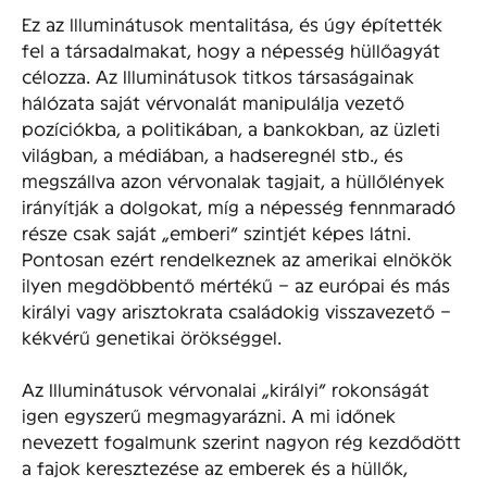
Ez az Illuminátusok mentalitása, és úgy építették
fel a társadalmakat, hogy a népesség hüllőagyát
célozza. Az Illuminátusok titkos társaságainak
hálózata saját vérvonalát manipulálja vezető
pozíciókba, a politikában, a bankokban, az üzleti
világban, a médiában, a hadseregnél stb., és
megszállva azon vérvonalak tagjait, a hüllőlények
irányítják a dolgokat, míg a népesség fennmaradó
része csak saját „emberi” szintjét képes látni.
Pontosan ezért rendelkeznek az amerikai elnökök
ilyen megdöbbentő mértékű – az európai és más
királyi vagy arisztokrata családokig visszavezető –
kékvérű genetikai örökséggel.
Az Illuminátusok vérvonalai „királyi” rokonságát
igen egyszerű megmagyarázni. A mi időnek
nevezett fogalmunk szerint nagyon rég kezdődött
a fajok keresztezése az emberek és a hüllők,