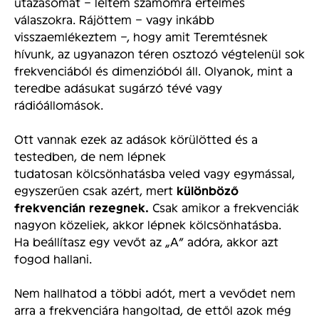
utazásomat – leltem számomra értelmes
válaszokra. Rájöttem – vagy inkább
visszaemlékeztem –, hogy amit Teremtésnek
hívunk, az ugyanazon téren osztozó végtelenül sok
frekvenciából és dimenzióból áll. Olyanok, mint a
teredbe adásukat sugárzó tévé vagy
rádióállomások.
Ott vannak ezek az adások körülötted és a
testedben, de nem lépnek
tudatosan kölcsönhatásba veled vagy egymással,
egyszerűen csak azért, mert
különböző
frekvencián rezegnek.
Csak amikor a frekvenciák
nagyon közeliek, akkor lépnek kölcsönhatásba.
Ha beállítasz egy vevőt az „A” adóra, akkor azt
fogod hallani.
Nem hallhatod a többi adót, mert a vevődet nem
arra a frekvenciára hangoltad, de ettől azok még