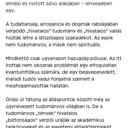
elméjű és nyitott szívű alakjában – lényegében
egy.
A tudatlanság, arrogancia és dogmák rabságában
vergődő „hivatalos” tudomány és „hivatalos” vallás
hozták létre a látszólagos szakadékot. Az egyik
nem tudományos, a másik nem spirituális.
Mindkettő csak ugyanazon hazugság pólusai. Az itt
írottak nem okoznak problémát egy elfogulatlan
kvantumfizikus számára, de egy begyepesedett,
maradi tudós vadul forgatná szemeit a
megfogalmazottak hallatán.
Óriási űr tátong az álláspontok között még az
úgynevezett tudományos világban is. De a
tudományos „tények” hivatalos
„biztonságos” verziói uralják az akadémikus
tankönyveket és az egyetemi előadótermeket,