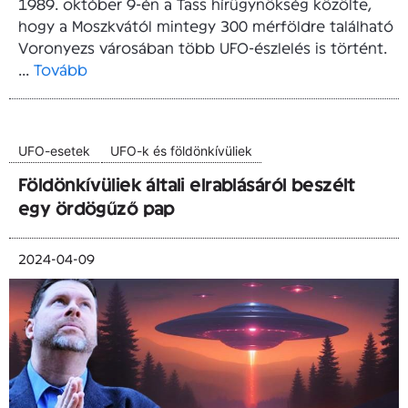
1989. október 9-én a Tass hírügynökség közölte,
hogy a Moszkvától mintegy 300 mérföldre található
Voronyezs városában több UFO-észlelés is történt.
...
Tovább
UFO-esetek
UFO-k és földönkívüliek
Földönkívüliek általi elrablásáról beszélt
egy ördögűző pap
2024-04-09