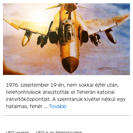
1976. szeptember 19-én, nem sokkal éjfél után,
telefonhívások árasztották el Teherán katonai
irányítóközpontját. A szemtanúk kivétel nélkül egy
hatalmas, fehér ...
Tovább
UFO-esetek
UFO-k és földönkívüliek