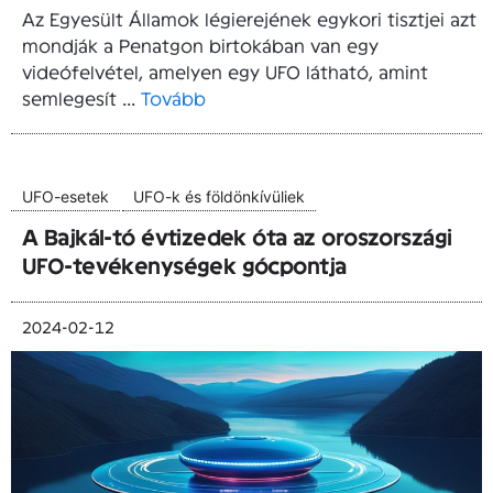
Az Egyesült Államok légierejének egykori tisztjei azt
mondják a Penatgon birtokában van egy
videófelvétel, amelyen egy UFO látható, amint
semlegesít ...
Tovább
UFO-esetek
UFO-k és földönkívüliek
A Bajkál-tó évtizedek óta az oroszországi
UFO-tevékenységek gócpontja
2024-02-12