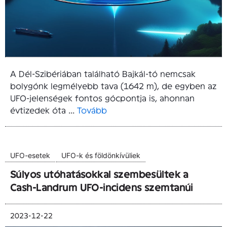
A Dél-Szibériában található Bajkál-tó nemcsak
bolygónk legmélyebb tava (1642 m), de egyben az
UFO-jelenségek fontos gócpontja is, ahonnan
évtizedek óta ...
Tovább
UFO-esetek
UFO-k és földönkívüliek
Súlyos utóhatásokkal szembesültek a
Cash-Landrum UFO-incidens szemtanúi
2023-12-22