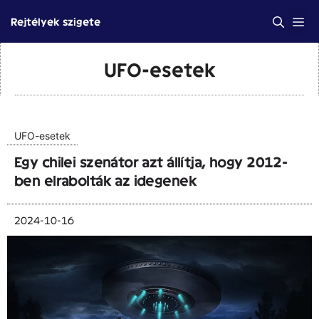
Kilépés
Me
Rejtélyek szigete
a
tartalomba
UFO-esetek
UFO-esetek
Egy chilei szenátor azt állítja, hogy 2012-
ben elrabolták az idegenek
2024-10-16