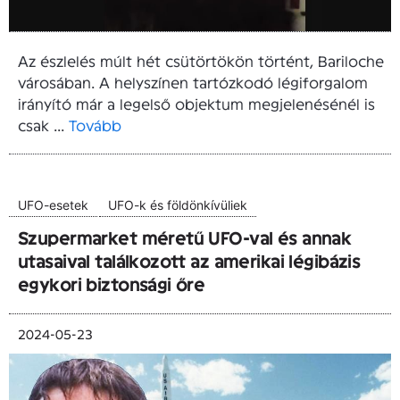
Az észlelés múlt hét csütörtökön történt, Bariloche
városában. A helyszínen tartózkodó légiforgalom
irányító már a legelső objektum megjelenésénél is
csak ...
Tovább
UFO-esetek
UFO-k és földönkívüliek
Szupermarket méretű UFO-val és annak
utasaival találkozott az amerikai légibázis
egykori biztonsági őre
2024-05-23