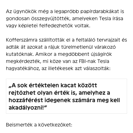
Az ügynökök még a legapróbb papírdarabkákat is
gondosan összegyűjtötték, amelyeken Tesla írása
vagy képletei felfedezhetők voltak.
Kofferszámra szállították el a feltaláló tervrajzait és
adták át azokat a rájuk türelmetlenül várakozó
kutatóknak. Amikor a megdöbbent újságírók
megkérdezték, mi köze van az FBI-nak Tesla
hagyatékához, az illetékesek azt válaszolták:
„
A sok értéktelen kacat között
rejtőzhet olyan érték is, amelyhez a
hozzáférést idegenek számára meg kell
akadályozni!”
Beismerték a következőket: