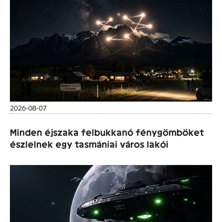
2026-08-07
Minden éjszaka felbukkanó fénygömböket
észlelnek egy tasmániai város lakói