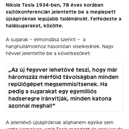
Nikola Tesla 1934-ben, 78 éves korában
sajtókonferencián jelentette be a meglepett
újságíróknak legújabb találmányát. Felfedezte a
halálsugarakat, közölte.
A sugarak – elmondása szerint – a
hanghullámokhoz hasonlóan viselkednek. Nagy
hévvel jelentette be a következőket:
„Az új fegyver lehetővé teszi, hogy már
háromszáz mérföld távolságban minden
repülőgépet megsemmisítsenek. Ha
pedig a sugarakat egy egymilliós
hadseregre irányítják, minden katona
azonnal meghal!”
A jelenlévő újságíróknak alighanem egyike sem
vette komolyan, amit Tesla mondott és csak kevés