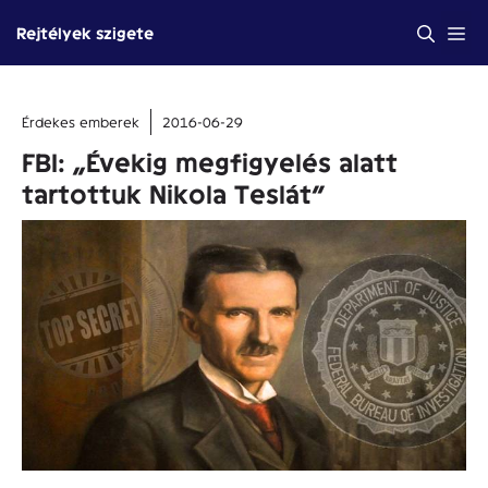
Kilépés
Me
Rejtélyek szigete
a
tartalomba
Érdekes emberek
2016-06-29
FBI: „Évekig megfigyelés alatt
tartottuk Nikola Teslát”