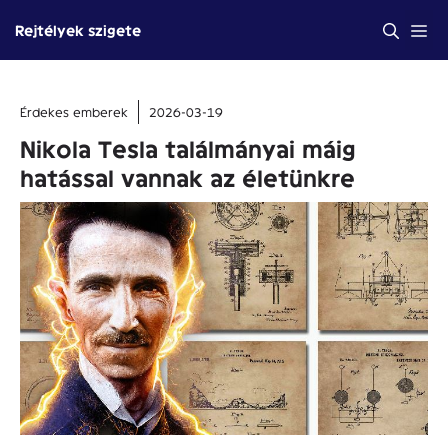
Kilépés
Me
Rejtélyek szigete
a
tartalomba
Érdekes emberek
2026-03-19
Nikola Tesla találmányai máig
hatással vannak az életünkre