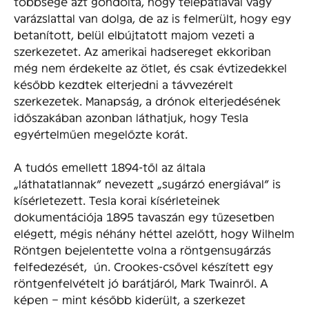
többsége azt gondolta, hogy telepátiával vagy
varázslattal van dolga, de az is felmerült, hogy egy
betanított, belül elbújtatott majom vezeti a
szerkezetet. Az amerikai hadsereget ekkoriban
még nem érdekelte az ötlet, és csak évtizedekkel
később kezdtek elterjedni a távvezérelt
szerkezetek. Manapság, a drónok elterjedésének
időszakában azonban láthatjuk, hogy Tesla
egyértelműen megelőzte korát.
A tudós emellett 1894-től az általa
„láthatatlannak” nevezett „sugárzó energiával” is
kísérletezett. Tesla korai kísérleteinek
dokumentációja 1895 tavaszán egy tűzesetben
elégett, mégis néhány héttel azelőtt, hogy Wilhelm
Röntgen bejelentette volna a röntgensugárzás
felfedezését, ún. Crookes-csővel készített egy
röntgenfelvételt jó barátjáról, Mark Twainről. A
képen – mint később kiderült, a szerkezet