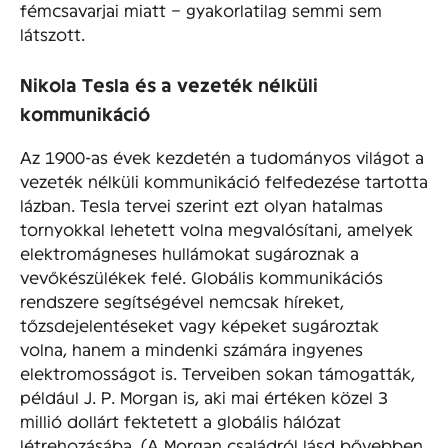
fémcsavarjai miatt – gyakorlatilag semmi sem
látszott.
Nikola Tesla és a vezeték nélküli
kommunikáció
Az 1900-as évek kezdetén a tudományos világot a
vezeték nélküli kommunikáció felfedezése tartotta
lázban. Tesla tervei szerint ezt olyan hatalmas
tornyokkal lehetett volna megvalósítani, amelyek
elektromágneses hullámokat sugároznak a
vevőkészülékek felé. Globális kommunikációs
rendszere segítségével nemcsak híreket,
tőzsdejelentéseket vagy képeket sugároztak
volna, hanem a mindenki számára ingyenes
elektromosságot is. Terveiben sokan támogatták,
például J. P. Morgan is, aki mai értéken közel 3
millió dollárt fektetett a globális hálózat
létrehozásába. (A Morgan családról lásd bővebben