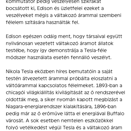
kommutátor pedig veszélyesen szikrákat
bocsátott ki, Edison és üzletfelei ezeket a
veszélyeket mégis a váltakozó árammal szembeni
félelem szítására használták fel.
Edison egészen odáig ment, hogy társaival együtt
nyilvánosan vezetett váltakozó áramot állatok
testébe, hogy így demonstrálja a Tesla-féle
módszer használata esetén fennálló veszélyt.
Nikola Tesla eközben híres bemutatóin a saját
testén átvezetett árammal próbálta eloszlatni a
váltóárammal kapcsolatos félelmeket. 1893-ban a
chicagói világkiállítás kivilágítását az ő rendszerével
oldották meg, a siker nyomán kapott megbízást a
Niagara-energiarendszer kialakítására, 1896-ban
pedig már az ő erőműve látta el energiával Buffalo
városát. A sok esetben nemtelen eszközökkel
folyó vetélkedést végül Tesla és a váltakozó áram