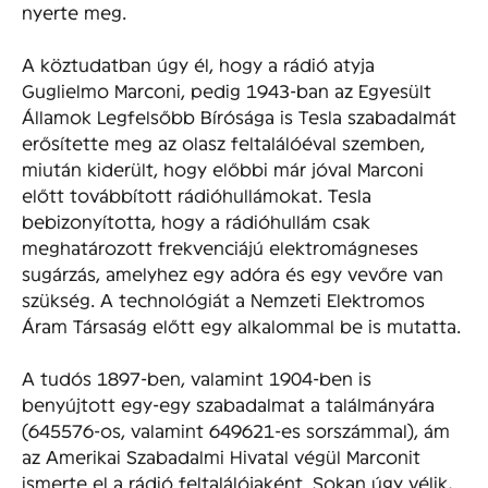
nyerte meg.
A köztudatban úgy él, hogy a rádió atyja
Guglielmo Marconi, pedig 1943-ban az Egyesült
Államok Legfelsőbb Bírósága is Tesla szabadalmát
erősítette meg az olasz feltalálóéval szemben,
miután kiderült, hogy előbbi már jóval Marconi
előtt továbbított rádióhullámokat. Tesla
bebizonyította, hogy a rádióhullám csak
meghatározott frekvenciájú elektromágneses
sugárzás, amelyhez egy adóra és egy vevőre van
szükség. A technológiát a Nemzeti Elektromos
Áram Társaság előtt egy alkalommal be is mutatta.
A tudós 1897-ben, valamint 1904-ben is
benyújtott egy-egy szabadalmat a találmányára
(645576-os, valamint 649621-es sorszámmal), ám
az Amerikai Szabadalmi Hivatal végül Marconit
ismerte el a rádió feltalálójaként. Sokan úgy vélik,