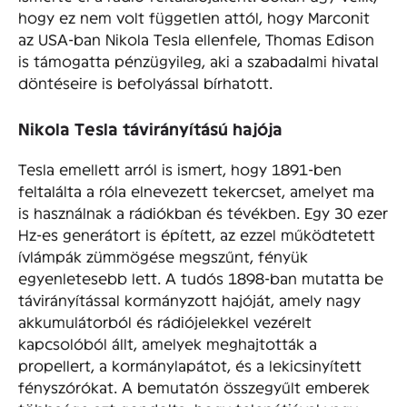
hogy ez nem volt független attól, hogy Marconit
az USA-ban Nikola Tesla ellenfele, Thomas Edison
is támogatta pénzügyileg, aki a szabadalmi hivatal
döntéseire is befolyással bírhatott.
Nikola Tesla távirányítású hajója
Tesla emellett arról is ismert, hogy 1891-ben
feltalálta a róla elnevezett tekercset, amelyet ma
is használnak a rádiókban és tévékben. Egy 30 ezer
Hz-es generátort is épített, az ezzel működtetett
ívlámpák zümmögése megszűnt, fényük
egyenletesebb lett. A tudós 1898-ban mutatta be
távirányítással kormányzott hajóját, amely nagy
akkumulátorból és rádiójelekkel vezérelt
kapcsolóból állt, amelyek meghajtották a
propellert, a kormánylapátot, és a lekicsinyített
fényszórókat. A bemutatón összegyűlt emberek