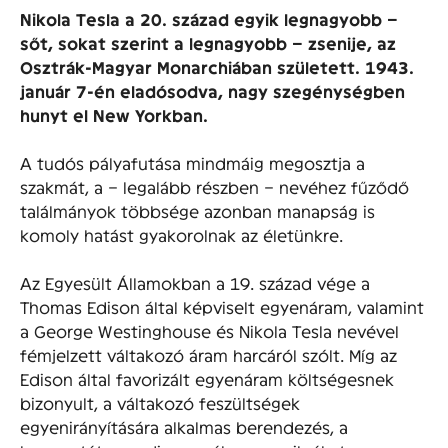
Nikola Tesla a 20. század egyik legnagyobb –
sőt, sokat szerint a legnagyobb – zsenije, az
Osztrák-Magyar Monarchiában született. 1943.
január 7-én eladósodva, nagy szegénységben
hunyt el New Yorkban.
A tudós pályafutása mindmáig megosztja a
szakmát, a – legalább részben – nevéhez fűződő
találmányok többsége azonban manapság is
komoly hatást gyakorolnak az életünkre.
Az Egyesült Államokban a 19. század vége a
Thomas Edison által képviselt egyenáram, valamint
a George Westinghouse és Nikola Tesla nevével
fémjelzett váltakozó áram harcáról szólt. Míg az
Edison által favorizált egyenáram költségesnek
bizonyult, a váltakozó feszültségek
egyenirányítására alkalmas berendezés, a