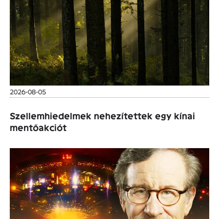
2026-08-05
Szellemhiedelmek nehezítettek egy kínai
mentőakciót