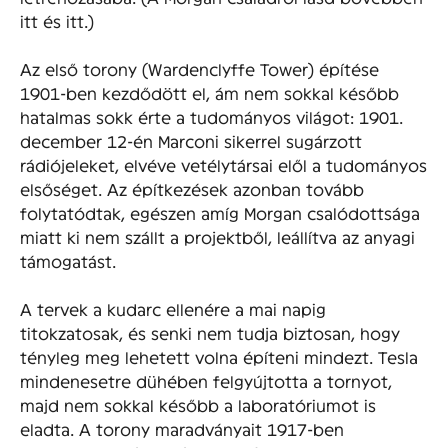
itt és itt.)
Az első torony (Wardenclyffe Tower) építése
1901-ben kezdődött el, ám nem sokkal később
hatalmas sokk érte a tudományos világot: 1901.
december 12-én Marconi sikerrel sugárzott
rádiójeleket, elvéve vetélytársai elől a tudományos
elsőséget. Az építkezések azonban tovább
folytatódtak, egészen amíg Morgan csalódottsága
miatt ki nem szállt a projektből, leállítva az anyagi
támogatást.
A tervek a kudarc ellenére a mai napig
titokzatosak, és senki nem tudja biztosan, hogy
tényleg meg lehetett volna építeni mindezt. Tesla
mindenesetre dühében felgyújtotta a tornyot,
majd nem sokkal később a laboratóriumot is
eladta. A torony maradványait 1917-ben