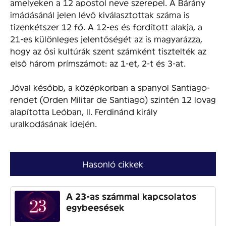
amelyeken a 12 apostol neve szerepel. A Bárány
imádásánál jelen lévő kiválasztottak száma is
tizenkétszer 12 fő. A 12-es és fordított alakja, a
21-es különleges jelentőségét az is magyarázza,
hogy az ősi kultúrák szent számként tisztelték az
első három prímszámot: az 1-et, 2-t és 3-at.
Jóval később, a középkorban a spanyol Santiago-
rendet (Orden Militar de Santiago) szintén 12 lovag
alapította Leóban, II. Ferdinánd király
uralkodásának idején.
Hasonló cikkek
A 23-as számmal kapcsolatos
egybeesések