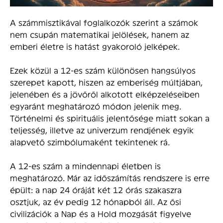
A számmisztikával foglalkozók szerint a számok
nem csupán matematikai jelölések, hanem az
emberi életre is hatást gyakoroló jelképek.
Ezek közül a 12-es szám különösen hangsúlyos
szerepet kapott, hiszen az emberiség múltjában,
jelenében és a jövőről alkotott elképzeléseiben
egyaránt meghatározó módon jelenik meg.
Történelmi és spirituális jelentősége miatt sokan a
teljesség, illetve az univerzum rendjének egyik
alapvető szimbólumaként tekintenek rá.
A 12-es szám a mindennapi életben is
meghatározó. Már az időszámítás rendszere is erre
épült: a nap 24 óráját két 12 órás szakaszra
osztjuk, az év pedig 12 hónapból áll. Az ősi
civilizációk a Nap és a Hold mozgását figyelve