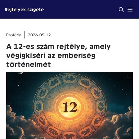
Kilépés
Me
Rejtélyek szigete
a
tartalomba
Ezotéria
2026-05-12
A 12-es szám rejtélye, amely
végigkíséri az emberiség
történelmét