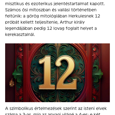
misztikus és ezoterikus jelentéstartalmat kapott.
Számos ősi mítoszban és vallási történetben
feltűnik: a görög mitológiában Herkulesnek 12
próbát kellett teljesítenie, Arthur király
legendájában pedig 12 lovag foglalt helyet a
kerekasztalnál.
A szimbolikus értelmezések szerint az isteni elvek
száma a 3-as, míg az anyagi világé a 4-es; e két