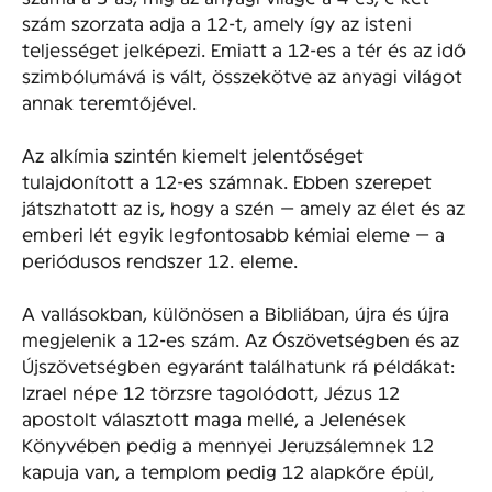
szám szorzata adja a 12-t, amely így az isteni
teljességet jelképezi. Emiatt a 12-es a tér és az idő
szimbólumává is vált, összekötve az anyagi világot
annak teremtőjével.
Az alkímia szintén kiemelt jelentőséget
tulajdonított a 12-es számnak. Ebben szerepet
játszhatott az is, hogy a szén — amely az élet és az
emberi lét egyik legfontosabb kémiai eleme — a
periódusos rendszer 12. eleme.
A vallásokban, különösen a Bibliában, újra és újra
megjelenik a 12-es szám. Az Ószövetségben és az
Újszövetségben egyaránt találhatunk rá példákat:
Izrael népe 12 törzsre tagolódott, Jézus 12
apostolt választott maga mellé, a Jelenések
Könyvében pedig a mennyei Jeruzsálemnek 12
kapuja van, a templom pedig 12 alapkőre épül,