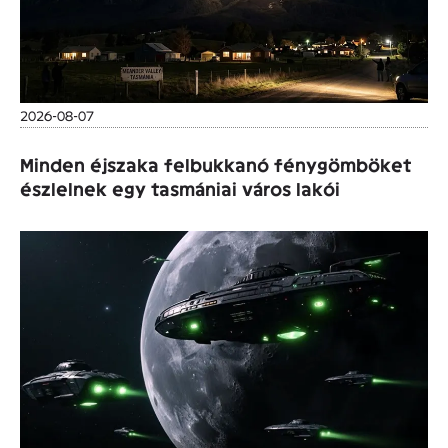
2026-08-07
Minden éjszaka felbukkanó fénygömböket
észlelnek egy tasmániai város lakói