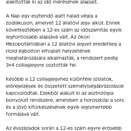
alakították ki az idő mérésének alapjait.
A Nap egy esztendő alatt halad végig a
zodiákuson, amelyet 12 állatövi jegy alkot. Ennek
következtében a 12-es szám az időszámítás egyik
legfontosabb alapjává vált. Az ókori
Mezopotámiában a 12 állatövi jegyet eredetileg a
Hold égbolton elfoglalt helyzetének
meghatározására alkalmazták, a rendszert pedig
3×4 csillagjegyre osztották fel.
Később a 12 csillagjegyhez különféle jóslatok,
előrejelzések és összetett személyiségábrázolások
kapcsolódtak. Ezekből alakult ki az asztrológia
bonyolult rendszere, amelyben a horoszkóp a sors
és a jövő kifürkészésének egyik legismertebb
formájává vált.
Az évszázadok során a 12-es szám egyre erősebb