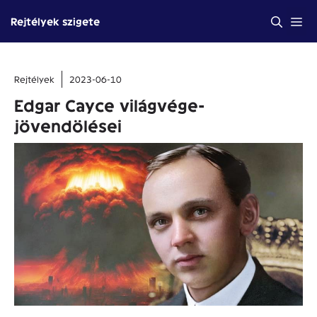
Kilépés
Me
Rejtélyek szigete
a
tartalomba
Rejtélyek
2023-06-10
Edgar Cayce világvége-
jövendölései