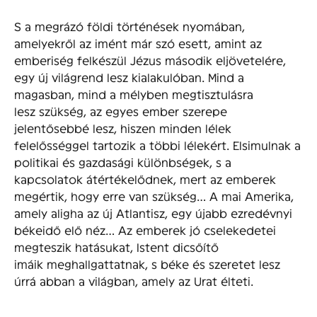
S a megrázó földi történések nyomában,
amelyekről az imént már szó esett, amint az
emberiség felkészül Jézus második eljövetelére,
egy új világrend lesz kialakulóban. Mind a
magasban, mind a mélyben megtisztulásra
lesz szükség, az egyes ember szerepe
jelentősebbé lesz, hiszen minden lélek
felelősséggel tartozik a többi lélekért. Elsimulnak a
politikai és gazdasági különbségek, s a
kapcsolatok átértékelődnek, mert az emberek
megértik, hogy erre van szükség… A mai Amerika,
amely aligha az új Atlantisz, egy újabb ezredévnyi
békeidő elő néz… Az emberek jó cselekedetei
megteszik hatásukat, Istent dicsőítő
imáik meghallgattatnak, s béke és szeretet lesz
úrrá abban a világban, amely az Urat élteti.