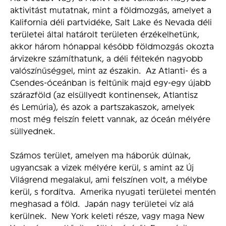
aktivitást mutatnak, mint a földmozgás, amelyet a
Kalifornia déli partvidéke, Salt Lake és Nevada déli
területei által határolt területen érzékelhetünk,
akkor három hónappal később földmozgás okozta
árvizekre számíthatunk, a déli féltekén nagyobb
valószínűséggel, mint az északin. Az Atlanti- és a
Csendes-óceánban is feltűnik majd egy-egy újabb
szárazföld (az elsüllyedt kontinensek, Atlantisz
és Lemúria), és azok a partszakaszok, amelyek
most még felszín felett vannak, az óceán mélyére
süllyednek.
Számos terület, amelyen ma háborúk dúlnak,
ugyancsak a vizek mélyére kerül, s amint az Új
Világrend megalakul, ami felszínen volt, a mélybe
kerül, s fordítva. Amerika nyugati területei mentén
meghasad a föld. Japán nagy területei víz alá
kerülnek. New York keleti része, vagy maga New