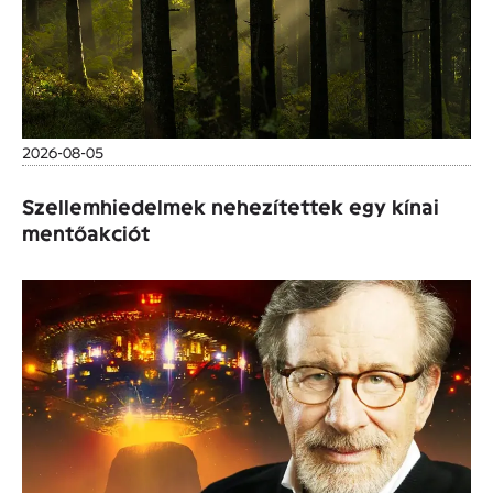
2026-08-05
Szellemhiedelmek nehezítettek egy kínai
mentőakciót