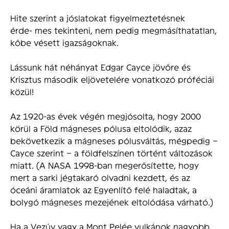
Hite szerint a jóslatokat figyelmeztetésnek
érde- mes tekinteni, nem pedig megmásíthatatlan,
kőbe vésett igazságoknak.
Lássunk hát néhányat Edgar Cayce jövőre és
Krisztus második eljövetelére vonatkozó próféciái
közül!
Az 1920-as évek végén megjósolta, hogy 2000
körül a Föld mágneses pólusa eltolódik, azaz
bekövetkezik a mágneses pólusváltás, mégpedig –
Cayce szerint – a földfelszínen történt változások
miatt. (A NASA 1998-ban megerősítette, hogy
mert a sarki jégtakaró olvadni kezdett, és az
óceáni áramlatok az Egyenlítő felé haladtak, a
bolygó mágneses mezejének eltolódása várható.)
Ha a Vezúv vagy a Mont Pelée vulkánok nagyobb