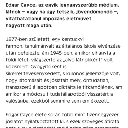
Edgar Cayce, az egyik legnagyszerűbb médium,
látnok – vagy ha úgy tetszik, jövendőmondó –,
vitathatatlanul impozáns életművet
hagyott maga után.
1877-ben született, egy kentuckyi
farmon, tanulmányait az általános iskola elvégzése
után befejezte, ám 1945-ben, amikor elhagyta a
földi létet, világszerte az „alvó látnokként” volt
közismert. Gyógyítóként is
sikerrel tevékenykedett, s különös jellemzője volt,
hogy látomásait és jóslatait mély, öntudatlan,
transzszerű állapotban diktálta le titkárnőjének, ám
amikor a módosult tudatállapotból visszatért a
valóságba, ezekből semmire sem emlékezett.
Edgar Cayce élete során több mint tizennégyezer
jóslatot nyilatkoztatott ki, s ezek szöveges átirata
adta a munkásságáról szóló több mint háromszáz