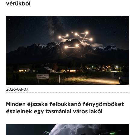
vérükből
2026-08-07
Minden éjszaka felbukkanó fénygömböket
észlelnek egy tasmániai város lakói