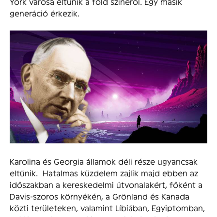
York városa eltűnik a föld színéről. Egy másik
generáció érkezik.
Karolina és Georgia államok déli része ugyancsak
eltűnik. Hatalmas küzdelem zajlik majd ebben az
időszakban a kereskedelmi útvonalakért, főként a
Davis-szoros környékén, a Grönland és Kanada
közti területeken, valamint Líbiában, Egyiptomban,