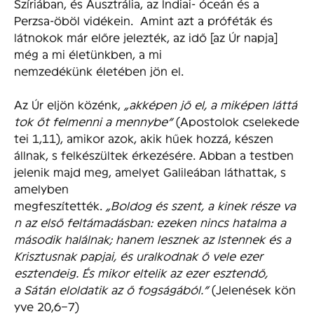
Szíriában, és Ausztrália, az Indiai- óceán és a
Perzsa-öböl vidékein. Amint azt a próféták és
látnokok már előre jelezték, az idő [az Úr napja]
még a mi életünkben, a mi
nemzedékünk életében jön el.
Az Úr eljön közénk,
„akképen jő el, a miképen láttá
tok őt felmenni a mennybe”
(Apostolok cselekede
tei 1,11), amikor azok, akik hűek hozzá, készen
állnak, s felkészültek érkezésére. Abban a testben
jelenik majd meg, amelyet Galileában láthattak, s
amelyben
megfeszítették.
„Boldog és szent, a kinek része va
n az első feltámadásban: ezeken nincs hatalma a
második halálnak; hanem lesznek az Istennek és a
Krisztusnak papjai, és uralkodnak ő vele ezer
esztendeig. És mikor eltelik az ezer esztendő,
a Sátán eloldatik az ő fogságából.”
(Jelenések kön
yve 20,6–7)