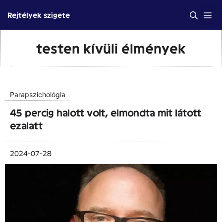
Kilépés
Me
Rejtélyek szigete
a
tartalomba
testen kívüli élmények
Parapszichológia
45 percig halott volt, elmondta mit látott
ezalatt
2024-07-28