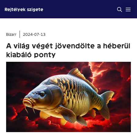
Kilépés
Me
Rejtélyek szigete
a
tartalomba
Bizarr
2024-07-13
A világ végét jövendölte a héberül
kiabáló ponty