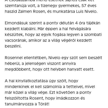
szemtanúja volt, a tizenegy gyermekes, 57 éves
haszid Zalmen Rosen, és munkatársa Luis Nivelo.
Elmondásuk szerint a ponty délután 4 óra tájékán
kezdett kiabálni. Már éppen a hal felvágására
készültek, hogy az egyik fogása legyen a szombati
vacsorának, amikor az a világ végéről kezdett
beszélni.
Rosennel ellentétben, Nivelo egy szót sem beszélt
héberül, a jelenségen viszont annyira
megdöbbent, hogy ott helyben hanyatt esett.
A hal kinyilatkoztatása úgy szólt, hogy
mindenkinek el kell számolnia a tetteivel, mivel
már közel a világ vége. Ezt követően a ponty
felszólította Rosent, hogy imádkozzon és
tanulmányozza a Tórát!