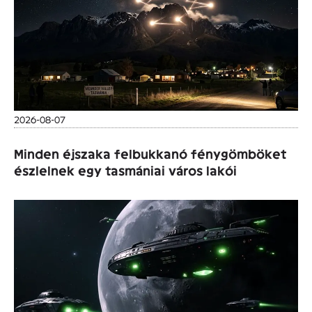
2026-08-07
Minden éjszaka felbukkanó fénygömböket
észlelnek egy tasmániai város lakói