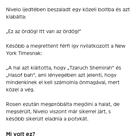
Nivelo ijedtében beszaladt egy közeli boltba és azt
kiabálta:
„Ez az ördög! Itt van az ördög!”
Később a megrettent férfi így nyilatkozott a New
York Timesnak:
„A hal azt kiáltotta, hogy „Tzaruch Shemirah” és
„Hasof bah”, ami lényegében azt jelenti, hogy
mindenkinek el kell számolnia önmagával, mert
közel a vég.
Rosen ezután megpróbálta megölni a halat, de
megsérült, Nivelo viszont már sikerrel járt, s
később sikerült eladnia a potykát.
Mi volt ez?