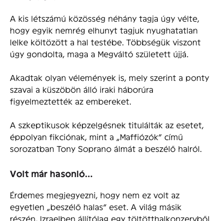
A kis létszámú közösség néhány tagja úgy vélte,
hogy egyik nemrég elhunyt tagjuk nyughatatlan
lelke költözött a hal testébe. Többségük viszont
úgy gondolta, maga a Megváltó született újjá.
Akadtak olyan vélemények is, mely szerint a ponty
szavai a küszöbön álló iraki háborúra
figyelmeztették az embereket.
A szkeptikusok képzelgésnek titulálták az esetet,
éppolyan fikciónak, mint a „Maffiózók” című
sorozatban Tony Soprano álmát a beszélő halról.
Volt már hasonló…
Érdemes megjegyezni, hogy nem ez volt az
egyetlen „beszélő halas” eset. A világ másik
részén, Izraelben állítólag egy töltötthalkonzervből