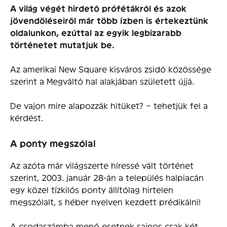
A világ végét hirdető prófétákról és azok
jövendöléseiről már több ízben is értekeztünk
oldalunkon, ezúttal az egyik legbizarabb
történetet mutatjuk be.
Az amerikai New Square kisváros zsidó közössége
szerint a Megváltó hal alakjában született újjá.
De vajon mire alapozzák hitüket? – tehetjük fel a
kérdést.
A ponty megszólal
Az azóta már világszerte híressé vált történet
szerint, 2003. január 28-án a település halpiacán
egy közel tízkilós ponty állítólag hirtelen
megszólalt, s héber nyelven kezdett prédikálni!
A csodaszámba menő esetnek sajnos csak két