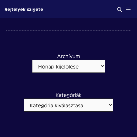
Kilépés
Me
Rejtélyek szigete
a
tartalomba
Archívum
Kategóriák