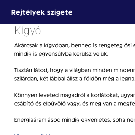
Kilépés
Rejtélyek szigete
a
tartalomba
Kígyó
Akárcsak a kígyóban, benned is rengeteg ősi e
mindig is egyensúlyba kerülsz velük.
Tisztán látod, hogy a világban minden minden
szilárdan, két lábbal állsz a földön még a leg
Könnyen leveted magadról a korlátokat, ugyani
csábító és elbűvölő vagy, és meg van a megf
Energiaáramlásod mindig egyenletes, soha nem 