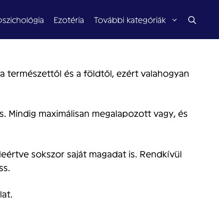
pszichológia
Ezotéria
További kategóriák
a természettől és a földtől, ezért valahogyan
s. Mindig maximálisan megalapozott vagy, és
leértve sokszor saját magadat is. Rendkívül
ss.
at.