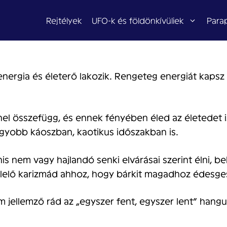
Rejtélyek
UFO-k és földönkívüliek
Para
nergia és életerő lakozik. Rengeteg energiát kapsz 
nel összefügg, és ennek fényében éled az életedet i
nagyobb káoszban, kaotikus időszakban is.
s nem vagy hajlandó senki elvárásai szerint élni, be
elelő karizmád ahhoz, hogy bárkit magadhoz édesge
jellemző rád az „egyszer fent, egyszer lent” hangul