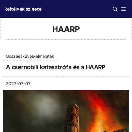
Kilépés
Me
Rejtélyek szigete
a
tartalomba
HAARP
Összeesküvés-elméletek
A csernobili katasztrófa és a HAARP
2023-03-07