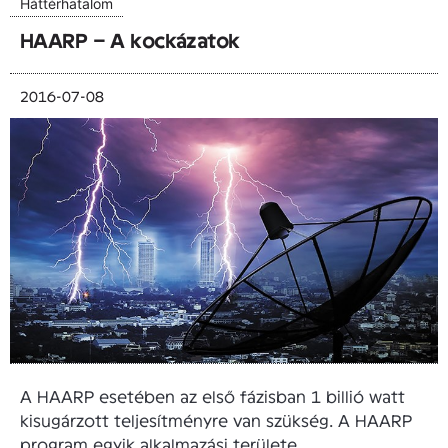
Háttérhatalom
HAARP – A kockázatok
2016-07-08
A HAARP esetében az első fázisban 1 billió watt
kisugárzott teljesítményre van szükség. A HAARP
program egyik alkalmazási területe