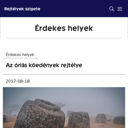
Kilépés
Me
Rejtélyek szigete
a
tartalomba
Érdekes helyek
Érdekes helyek
Az óriás kőedények rejtélye
2017-08-18