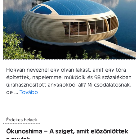
Hogyan neveznél egy olyan lakást, amit egy tóra
építettek, napelemmel működik és 98 százalékban
újrahasznosított anyagokból áll? Mi csodálatosnak,
de ...
Tovább
Érdekes helyek
Ōkunoshima – A sziget, amit elözönlöttek
a nyulak