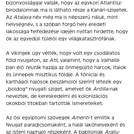
bizonyossággal vallják, hogy az egykori Atlantisz-
birodalomnak ma is látható része a Kanári-szigetek.
Az
Atalaya
név még ma is népszerű náluk, mint
helységnév, s a szóban forgó hely eredeti
lakossága felfedezése idején nyíltan hirdette, hogy
ők az egyedüli túlélői egy világkatasztrófának.
A vikingek úgy vélték, hogy volt egy csodálatos
föld nyugaton, az
Atli
, valamint, hogy a
Valhallá
-
ban élő
teuták
hazája az önmegújító harcok, italok
és ünnepek misztikus földje. A főníciai és
karthágói hajósok beszámolói szerint létezik egy
„boldog” nyugati sziget, amelyet ők
Antilla
-nak
neveztek, de kereskedelmi és kolonizációs
okokból titokban tartották ismereteiket.
Az ősi egyiptomi szövegek
Amenti
-t említik a
Nyugat paradicsomaként, a halál lakóhelyeként és
az isteni naphajó részeként. A babiloniak
Arallu
-