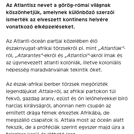
Az Atlantisz nevet a görög-római világnak
köszönhetjük, amelynek különböző szerzői
ismerték az elveszett kontinens helyére
vonatkozó elképzeléseket.
Az Atlanti-óceán partjai közelében élő
északnyugat-afrikai törzsekről pl. mint
„Atlantiak”
-
ról,
„Atarantes”
-ekről és
„Atlantioi”
-akról írnak és
az úgynevezett atlanti kolóniák, illetve koloniális
népesség maradványainak tekintik őket.
Az észak-afrikai berber törzsek megőrizték
legendájukat
Attala
-ról, az afrikai partokon túl
fekvő, gazdag arany, ezüst és ón lelőhelyekkel bíró
harcias királyságról, ahonnan nem csupán az
említett drága fémek érkeztek Afrikába, de
megszálló csapatok is. Attala most az óceán alatt
fekszik, de a próféciák szerint egyszer majd újra a
felszínre kerül és látható lesz.