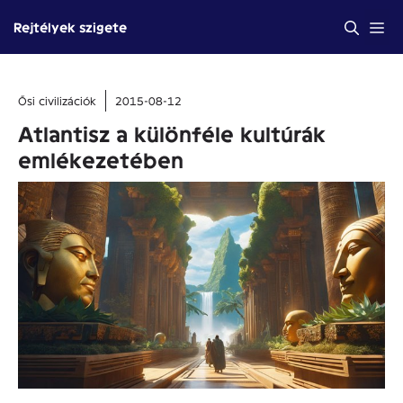
Kilépés
Me
Rejtélyek szigete
a
tartalomba
Ősi civilizációk
2015-08-12
Atlantisz a különféle kultúrák
emlékezetében