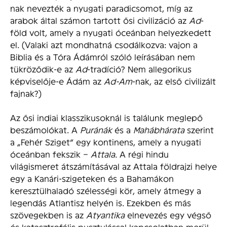
nak nevezték a nyugati paradicsomot, míg az
arabok által számon tartott ősi civilizáció az
Ad
-
föld volt, amely a nyugati óceánban helyezkedett
el. (Valaki azt mondhatná csodálkozva: vajon a
Biblia és a Tóra Ádámról szóló leírásában nem
tükröződik-e az
Ad
-tradíció? Nem allegorikus
képviselője-e Ádám az
Ad-Am
-nak, az első civilizált
fajnak?)
Az ősi indiai klasszikusoknál is találunk meglepő
beszámolókat. A
Puránák
és a
Mahábhárata
szerint
a „Fehér Sziget” egy kontinens, amely a nyugati
óceánban fekszik –
Attala
. A régi hindu
világismeret átszámításával az Attala földrajzi helye
egy a Kanári-szigeteken és a Bahamákon
keresztülhaladó szélességi kör, amely átmegy a
legendás Atlantisz helyén is. Ezekben és más
szövegekben is az
Atyantika
elnevezés egy végső
és katasztrofális pusztulással kapcsolatban merül