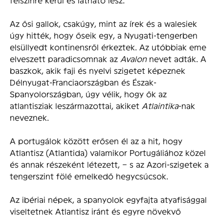
Az ősi gallok, csakúgy, mint az írek és a walesiek
úgy hitték, hogy őseik egy, a Nyugati-tengerben
elsüllyedt kontinensről érkeztek. Az utóbbiak eme
elveszett paradicsomnak az
Avalon
nevet adták. A
baszkok, akik faji és nyelvi szigetet képeznek
Délnyugat-Franciaországban és Észak-
Spanyolországban, úgy vélik, hogy ők az
atlantisziak leszármazottai, akiket
Atlaintika
-nak
neveznek.
A portugálok között erősen él az a hit, hogy
Atlantisz (Atlantida) valamikor Portugáliához közel
és annak részeként létezett, – s az Azori-szigetek a
tengerszint fölé emelkedő hegycsúcsok.
Az ibériai népek, a spanyolok egyfajta atyafisággal
viseltetnek Atlantisz iránt és egyre növekvő