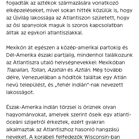
fogadták az aztékok származására vonatkozó
elképzeléseket, mivel sokan hitték közülük is, hogy
az Újvilág lakossága az Atlantiszon született, hogy
az ősi spanyolok maguk is szoros kapcsolatban
álltak az egykori atlantisziakkal.
Mexikón át egészen a közép-amerikai partokig és
Dél-Amerika északi partjaiig, mindenhol találkozunk
az Atlantiszra utaló helységnevekkel: Mexikóban
Tlapallan, Tollan, Azatlán
és
Aztlán
. Még tovább
délre, Venezuelában a hódítók találtak egy Atlán
nevű települést, és „fehér indián”-nak nevezett
lakosságot.
Észak-Amerika indián törzsei is őriznek olyan
hagyományokat, amelyek szerint őseik egy atlanti-
óceáni szigetről érkeztek, ezért gyakran
alkalmaztak az Atlantiszhoz hasonló hangzású
neveket. A korabeli felfedezők Wisconsin-ban