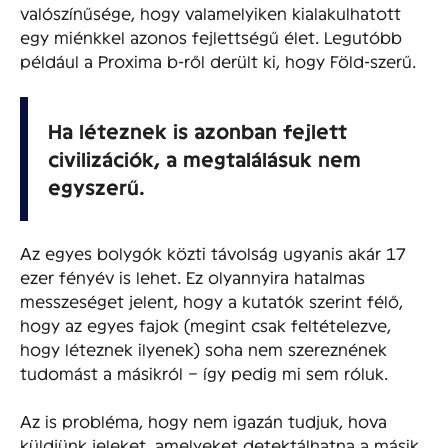
valószínűsége, hogy valamelyiken kialakulhatott
egy miénkkel azonos fejlettségű élet. Legutóbb
például a Proxima b-ről derült ki, hogy Föld-szerű.
Ha léteznek is azonban fejlett
civilizációk, a megtalálásuk nem
egyszerű.
Az egyes bolygók közti távolság ugyanis akár 17
ezer fényév is lehet. Ez olyannyira hatalmas
messzeséget jelent, hogy a kutatók szerint félő,
hogy az egyes fajok (megint csak feltételezve,
hogy léteznek ilyenek) soha nem szereznének
tudomást a másikról – így pedig mi sem róluk.
Az is probléma, hogy nem igazán tudjuk, hova
küldjünk jeleket, amelyeket detektálhatna a másik