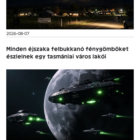
2026-08-07
Minden éjszaka felbukkanó fénygömböket
észlelnek egy tasmániai város lakói