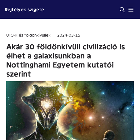
Kilépés
Me
Rejtélyek szigete
a
tartalomba
UFO-k és földönkívüliek
2024-03-15
Akár 30 földönkívüli civilizáció is
élhet a galaxisunkban a
Nottinghami Egyetem kutatói
szerint