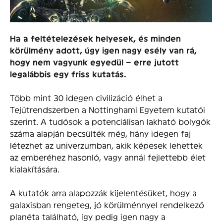
Ha a feltételezések helyesek, és minden
körülmény adott, úgy igen nagy esély van rá,
hogy nem vagyunk egyedül – erre jutott
legalábbis egy friss kutatás.
Több mint 30 idegen civilizáció élhet a
Tejútrendszerben a Nottinghami Egyetem kutatói
szerint. A tudósok a potenciálisan lakható bolygók
száma alapján becsülték még, hány idegen faj
létezhet az univerzumban, akik képesek lehettek
az emberéhez hasonló, vagy annál fejlettebb élet
kialakítására.
A kutatók arra alapozzák kijelentésüket, hogy a
galaxisban rengeteg, jó körülménnyel rendelkező
planéta található, így pedig igen nagy a