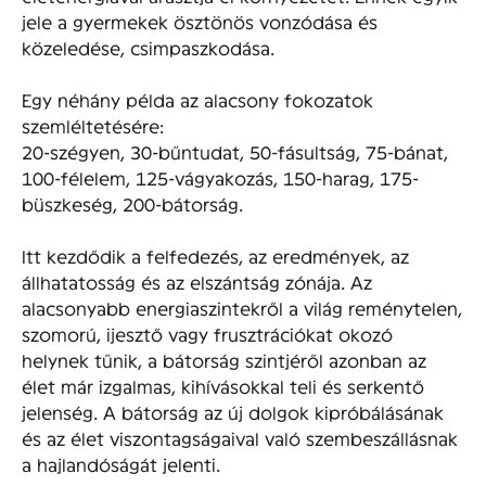
jele a gyermekek ösztönös vonzódása és
közeledése, csimpaszkodása.
Egy néhány példa az alacsony fokozatok
szemléltetésére:
20-szégyen, 30-bűntudat, 50-fásultság, 75-bánat,
100-félelem, 125-vágyakozás, 150-harag, 175-
büszkeség, 200-bátorság.
Itt kezdődik a felfedezés, az eredmények, az
állhatatosság és az elszántság zónája. Az
alacsonyabb energiaszintekről a világ reménytelen,
szomorú, ijesztő vagy frusztrációkat okozó
helynek tűnik, a bátorság szintjéről azonban az
élet már izgalmas, kihívásokkal teli és serkentő
jelenség. A bátorság az új dolgok kipróbálásának
és az élet viszontagságaival való szembeszállásnak
a hajlandóságát jelenti.