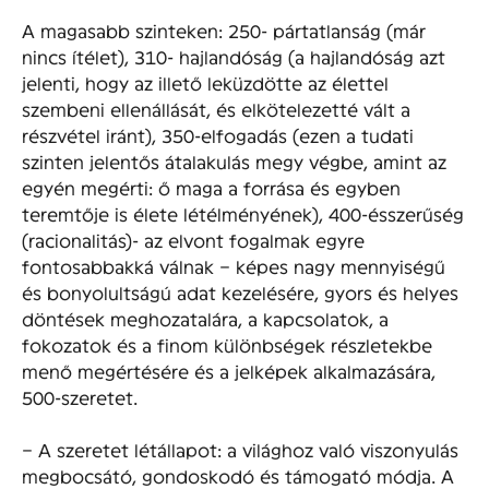
A magasabb szinteken: 250- pártatlanság (már
nincs ítélet), 310- hajlandóság (a hajlandóság azt
jelenti, hogy az illető leküzdötte az élettel
szembeni ellenállását, és elkötelezetté vált a
részvétel iránt), 350-elfogadás (ezen a tudati
szinten jelentős átalakulás megy végbe, amint az
egyén megérti: ő maga a forrása és egyben
teremtője is élete létélményének), 400-ésszerűség
(racionalitás)- az elvont fogalmak egyre
fontosabbakká válnak – képes nagy mennyiségű
és bonyolultságú adat kezelésére, gyors és helyes
döntések meghozatalára, a kapcsolatok, a
fokozatok és a finom különbségek részletekbe
menő megértésére és a jelképek alkalmazására,
500-szeretet.
– A szeretet létállapot: a világhoz való viszonyulás
megbocsátó, gondoskodó és támogató módja. A