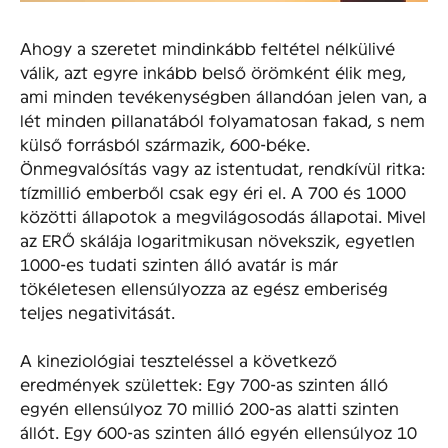
Ahogy a szeretet mindinkább feltétel nélkülivé
válik, azt egyre inkább belső örömként élik meg,
ami minden tevékenységben állandóan jelen van, a
lét minden pillanatából folyamatosan fakad, s nem
külső forrásból származik, 600-béke.
Önmegvalósítás vagy az istentudat, rendkívül ritka:
tízmillió emberből csak egy éri el. A 700 és 1000
közötti állapotok a megvilágosodás állapotai. Mivel
az ERŐ skálája logaritmikusan növekszik, egyetlen
1000-es tudati szinten álló avatár is már
tökéletesen ellensúlyozza az egész emberiség
teljes negativitását.
A kineziológiai teszteléssel a következő
eredmények születtek: Egy 700-as szinten álló
egyén ellensúlyoz 70 millió 200-as alatti szinten
állót. Egy 600-as szinten álló egyén ellensúlyoz 10