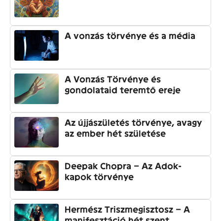
A vonzás törvénye és a média
A Vonzás Törvénye és
gondolataid teremtő ereje
Az újjászületés törvénye, avagy
az ember hét születése
Deepak Chopra – Az Adok-
kapok törvénye
Hermész Triszmegisztosz – A
manifesztáció hét szent