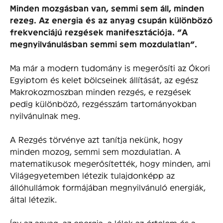
Minden mozgásban van, semmi sem áll, minden
rezeg. Az energia és az anyag csupán különböző
frekvenciájú rezgések manifesztációja. ”A
megnyilvánulásban semmi sem mozdulatlan”.
Ma már a modern tudomány is megerősíti az Ókori
Egyiptom és kelet bölcseinek állítását, az egész
Makrokozmoszban minden rezgés, e rezgések
pedig különböző, rezgésszám tartományokban
nyilvánulnak meg.
A Rezgés törvénye azt tanítja nekünk, hogy
minden mozog, semmi sem mozdulatlan. A
matematikusok megerősítették, hogy minden, ami
Világegyetemben létezik tulajdonképp az
állóhullámok formájában megnyilvánuló energiák,
által létezik.
Így az anyag, az energia, a lélek az értelem és a