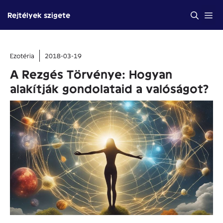
Kilépés
Me
Rejtélyek szigete
a
tartalomba
Ezotéria
2018-03-19
A Rezgés Törvénye: Hogyan
alakítják gondolataid a valóságot?