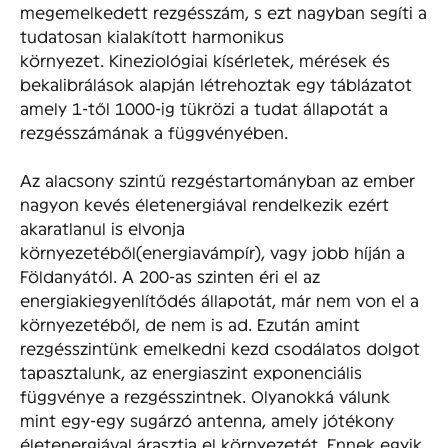
megemelkedett rezgésszám, s ezt nagyban segíti a
tudatosan kialakított harmonikus
környezet. Kineziológiai kísérletek, mérések és
bekalibrálások alapján létrehoztak egy táblázatot
amely 1-től 1000-ig tükrözi a tudat állapotát a
rezgésszámának a függvényében.
Az alacsony szintű rezgéstartományban az ember
nagyon kevés életenergiával rendelkezik ezért
akaratlanul is elvonja
környezetéből(energiavámpír), vagy jobb híján a
Földanyától. A 200-as szinten éri el az
energiakiegyenlítődés állapotát, már nem von el a
környezetéből, de nem is ad. Ezután amint
rezgésszintünk emelkedni kezd csodálatos dolgot
tapasztalunk, az energiaszint exponenciális
függvénye a rezgésszintnek. Olyanokká válunk
mint egy-egy sugárzó antenna, amely jótékony
életenergiával árasztja el környezetét. Ennek egyik