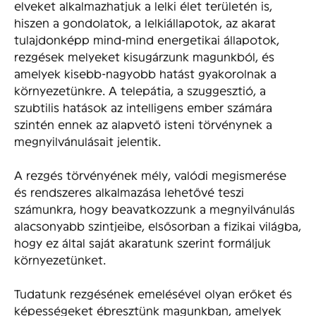
elveket alkalmazhatjuk a lelki élet területén is,
hiszen a gondolatok, a lelkiállapotok, az akarat
tulajdonképp mind-mind energetikai állapotok,
rezgések melyeket kisugárzunk magunkból, és
amelyek kisebb-nagyobb hatást gyakorolnak a
környezetünkre. A telepátia, a szuggesztió, a
szubtilis hatások az intelligens ember számára
szintén ennek az alapvető isteni törvénynek a
megnyilvánulásait jelentik.
A rezgés törvényének mély, valódi megismerése
és rendszeres alkalmazása lehetővé teszi
számunkra, hogy beavatkozzunk a megnyilvánulás
alacsonyabb szintjeibe, elsősorban a fizikai világba,
hogy ez által saját akaratunk szerint formáljuk
környezetünket.
Tudatunk rezgésének emelésével olyan erőket és
képességeket ébresztünk magunkban, amelyek