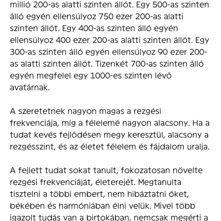
millió 200-as alatti szinten állót. Egy 500-as szinten
álló egyén ellensúlyoz 750 ezer 200-as alatti
szinten állót. Egy 400-as szinten álló egyén
ellensúlyoz 400 ezer 200-as alatti szinten állót. Egy
300-as szinten álló egyén ellensúlyoz 90 ezer 200-
as alatti szinten állót. Tizenkét 700-as szinten álló
egyén megfelel egy 1000-es szinten lévő
avatárnak.
A szeretetnek nagyon magas a rezgési
frekvenciája, míg a félelemé nagyon alacsony. Ha a
tudat kevés fejlődésen megy keresztül, alacsony a
rezgésszint, és az életet félelem és fájdalom uralja.
A fejlett tudat sokat tanult, fokozatosan növelte
rezgési frekvenciáját, életerejét. Megtanulta
tisztelni a többi embert, nem hibáztatni őket,
békében és harmóniában élni velük. Mivel több
igazolt tudás van a birtokában, nemcsak megérti a