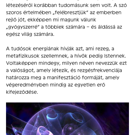
létezéséről korábban tudomásunk sem volt. A szó
szoros értelmében „felébresztjük” az emberben
rejlő jót, ekképpen mi magunk válunk
„gyógyszerré” a többiek számára – és áldássá az
egész világ számára.
A tudósok energiának hívják azt, ami rezeg, a
metafizikusok szellemnek, a hívők pedig Istennek.
Voltaképpen mindegy, milyen néven nevezzük ezt
a valóságot, amely létezik, és rezgésfrekvenciája
határozza meg a manifesztáció formáját, amely
végeredményben mindig az egyetlen erő
kifejeződése.