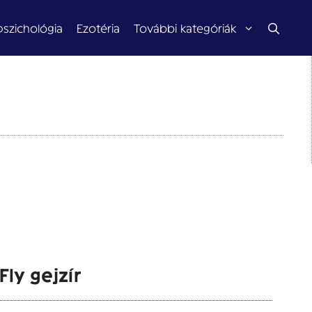
pszichológia
Ezotéria
További kategóriák
ly gejzír