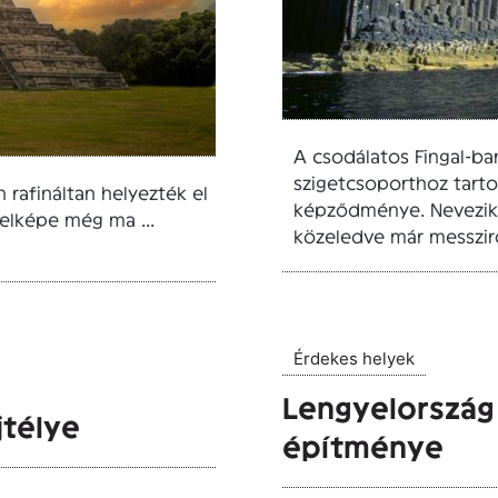
A csodálatos Fingal-bar
szigetcsoporthoz tarto
 rafináltan helyezték el
képződménye. Nevezik ú
 jelképe még ma ...
közeledve már messziről
Érdekes helyek
Lengyelország 
jtélye
építménye