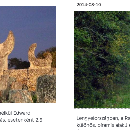
2014-08-10
nélkül Edward
Lengyelországban, a Ra
s, esetenként 2,5
különös, piramis alakú