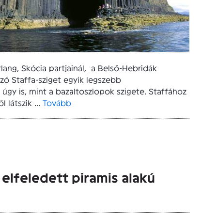
lang, Skócia partjainál, a Belső-Hebridák
zó Staffa-sziget egyik legszebb
gy is, mint a bazaltoszlopok szigete. Staffához
 látszik ...
Tovább
elfeledett piramis alakú