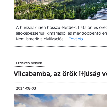
A hunzaiak igen hosszú életűek, fiatalon és öre
állóképességük kimagasló, és megdöbbentő e
Nem ismerik a civilizációs ...
Tovább
Érdekes helyek
Vilcabamba, az örök ifjúság 
2014-08-03