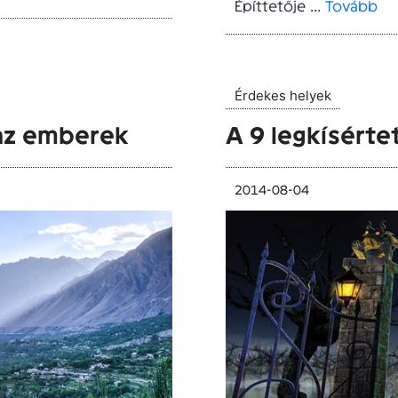
Építtetője ...
Tovább
Érdekes helyek
 az emberek
A 9 legkísérte
2014-08-04