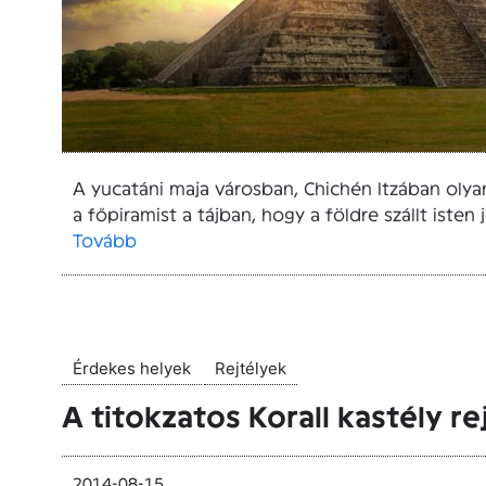
A yucatáni maja városban, Chichén Itzában olyan
a főpiramist a tájban, hogy a földre szállt isten
Tovább
Érdekes helyek
Rejtélyek
A titokzatos Korall kastély re
2014-08-15