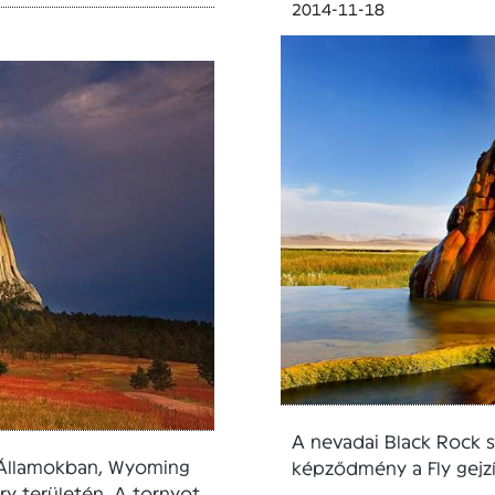
2014-11-18
A nevadai Black Rock s
 Államokban, Wyoming
képződmény a Fly gejzír
ry területén. A tornyot