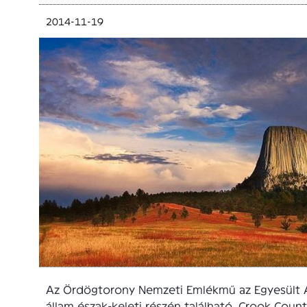
2014-11-19
Az Ördögtorony Nemzeti Emlékmű az Egyesült
állam észak-keleti részén található, Crook Count