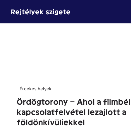
Kilépés
Rejtélyek szigete
a
tartalomba
Érdekes helyek
Ördögtorony – Ahol a filmbél
kapcsolatfelvétel lezajlott a
földönkívüliekkel