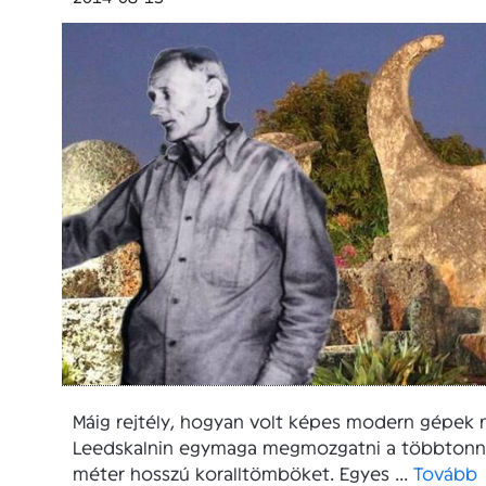
Máig rejtély, hogyan volt képes modern gépek 
Leedskalnin egymaga megmozgatni a többtonná
méter hosszú koralltömböket. Egyes ...
Tovább