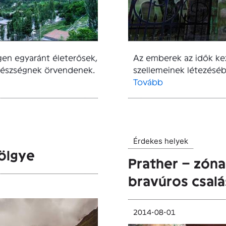
gen egyaránt életerősek,
Az emberek az idők kez
gészségnek örvendenek.
szellemeinek létezésében
Tovább
Érdekes helyek
völgye
Prather – zóna
bravúros csalá
2014-08-01