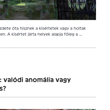
dete óta hisznek a kísértetek vagy a holtak
. A kísértet járta helyek alapja főleg a ...
: valódi anomália vagy
s?