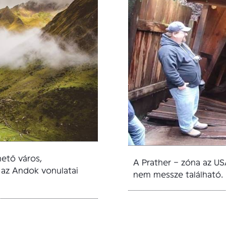
ető város,
A Prather – zóna az USA
 az Andok vonulatai
nem messze található. Ú