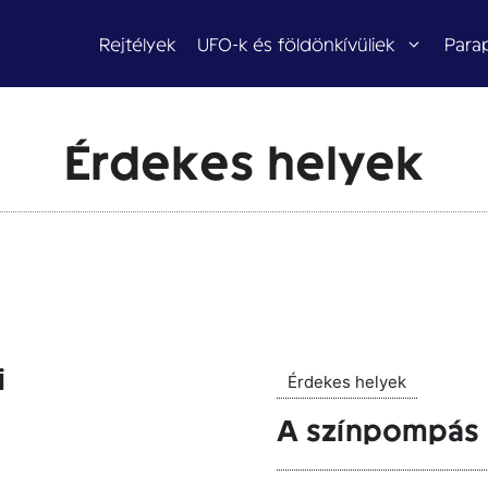
Rejtélyek
UFO-k és földönkívüliek
Para
Érdekes helyek
i
Érdekes helyek
A színpompás F