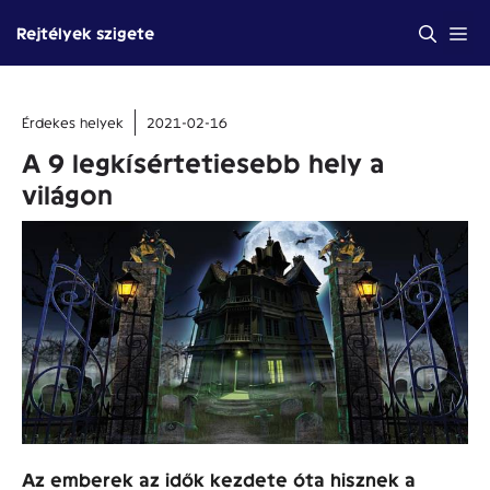
Kilépés
Me
Rejtélyek szigete
a
tartalomba
Érdekes helyek
2021-02-16
A 9 legkísértetiesebb hely a
világon
Az emberek az idők kezdete óta hisznek a