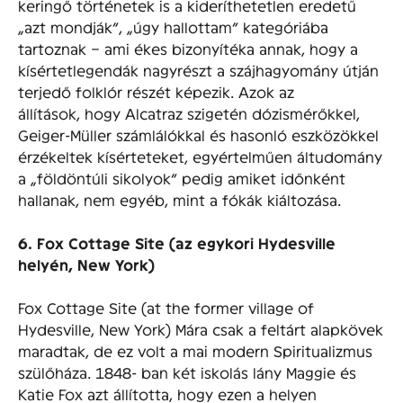
keringő történetek is a kideríthetetlen eredetű
„azt mondják”, „úgy hallottam” kategóriába
tartoznak – ami ékes bizonyítéka annak, hogy a
kísértetlegendák nagyrészt a szájhagyomány útján
terjedő folklór részét képezik. Azok az
állítások, hogy Alcatraz szigetén dózismérőkkel,
Geiger-Müller számlálókkal és hasonló eszközökkel
érzékeltek kísérteteket, egyértelműen áltudomány
a „földöntúli sikolyok” pedig amiket időnként
hallanak, nem egyéb, mint a fókák kiáltozása.
6. Fox Cottage Site (az egykori Hydesville
helyén, New York)
Fox Cottage Site (at the former village of
Hydesville, New York) Mára csak a feltárt alapkövek
maradtak, de ez volt a mai modern Spiritualizmus
szülőháza. 1848- ban két iskolás lány Maggie és
Katie Fox azt állította, hogy ezen a helyen