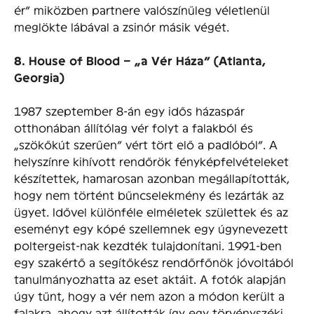
ér” miközben partnere valószínűleg véletlenül
meglökte lábával a zsinór másik végét.
8. House of Blood – „a Vér Háza” (Atlanta,
Georgia)
1987 szeptember 8-án egy idős házaspár
otthonában állítólag vér folyt a falakból és
„szökőkút szerűen” vért tört elő a padlóból“. A
helyszínre kihívott rendőrök fényképfelvételeket
készítettek, hamarosan azonban megállapították,
hogy nem történt bűncselekmény és lezárták az
ügyet. Idővel különféle elméletek születtek és az
eseményt egy kópé szellemnek egy úgynevezett
poltergeist-nak kezdték tulajdonítani. 1991-ben
egy szakértő a segítőkész rendőrfőnök jóvoltából
tanulmányozhatta az eset aktáit. A fotók alapján
úgy tűnt, hogy a vér nem azon a módon került a
falakra, ahogy azt állították így egy törvényszéki