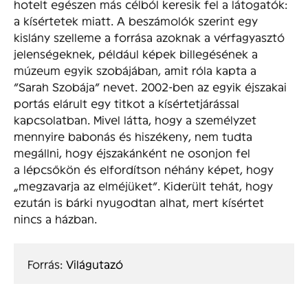
hotelt egészen más célból keresik fel a látogatók:
a kísértetek miatt. A beszámolók szerint egy
kislány szelleme a forrása azoknak a vérfagyasztó
jelenségeknek, például képek billegésének a
múzeum egyik szobájában, amit róla kapta a
“Sarah Szobája” nevet. 2002-ben az egyik éjszakai
portás elárult egy titkot a kísértetjárással
kapcsolatban. Mivel látta, hogy a személyzet
mennyire babonás és hiszékeny, nem tudta
megállni, hogy éjszakánként ne osonjon fel
a lépcsőkön és elfordítson néhány képet, hogy
„megzavarja az elméjüket”. Kiderült tehát, hogy
ezután is bárki nyugodtan alhat, mert kísértet
nincs a házban.
Forrás: 
Világutazó