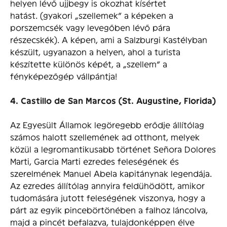
helyen lévő ujjbegy is okozhat kísértet
hatást. (gyakori „szellemek” a képeken a
porszemcsék vagy levegőben lévő pára
részecskék). A képen, ami a Salzburgi Kastélyban
készült, ugyanazon a helyen, ahol a turista
készítette különös képét, a „szellem” a
fényképezőgép vállpántja!
4. Castillo de San Marcos (St. Augustine, Florida)
Az Egyesült Államok legöregebb erődje állítólag
számos halott szellemének ad otthont, melyek
közül a legromantikusabb történet Señora Dolores
Marti, Garcia Marti ezredes feleségének és
szerelmének Manuel Abela kapitánynak legendája.
Az ezredes állítólag annyira feldühödött, amikor
tudomására jutott feleségének viszonya, hogy a
párt az egyik pincebörtönében a falhoz láncolva,
majd a pincét befalazva, tulajdonképpen élve