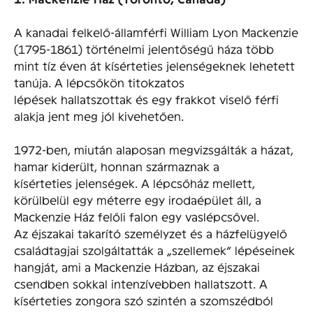
A kanadai felkelő-államférfi William Lyon Mackenzie
(1795-1861) történelmi jelentőségű háza több
mint tíz éven át kísérteties jelenségeknek lehetett
tanúja. A lépcsőkön titokzatos
lépések hallatszottak és egy frakkot viselő férfi
alakja jent meg jól kivehetően.
1972-ben, miután alaposan megvizsgálták a házat,
hamar kiderült, honnan származnak a
kísérteties jelenségek. A lépcsőház mellett,
körülbelül egy méterre egy irodaépület áll, a
Mackenzie Ház felőli falon egy vaslépcsővel.
Az éjszakai takarító személyzet és a házfelügyelő
családtagjai szolgáltatták a „szellemek” lépéseinek
hangját, ami a Mackenzie Házban, az éjszakai
csendben sokkal intenzívebben hallatszott. A
kísérteties zongora szó szintén a szomszédból