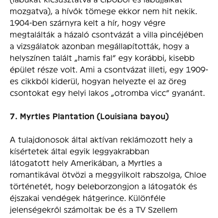
mozgatva), a hívők tömege ekkor nem hit nekik.
1904-ben szárnyra kelt a hír, hogy végre
megtalálták a házaló csontvázát a villa pincéjében
a vizsgálatok azonban megállapították, hogy a
helyszínen talált „hamis fal” egy korábbi, kisebb
épület része volt. Ami a csontvázat illeti, egy 1909-
es cikkből kiderül, hogyan helyezte el az öreg
csontokat egy helyi lakos „otromba vicc” gyanánt.
7. Myrtles Plantation (Louisiana bayou)
A tulajdonosok által aktívan reklámozott hely a
kísértetek által egyik leggyakrabban
látogatott hely Amerikában, a Myrtles a
romantikával ötvözi a meggyilkolt rabszolga, Chloe
történetét, hogy beleborzongjon a látogatók és
éjszakai vendégek hátgerince. Különféle
jelenségekről számoltak be és a TV Szellem