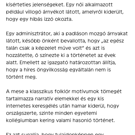
kísérteties jelenségeket. Egy női alkalmazott
például villogó árnyékot látott, amelyről kiderült,
hogy egy hibás izzó okozta.
Egy adminisztrátor, aki a padláson mozgó árnyakat
látott, később önként bevallotta, hogy „az egész
talán csak a képzelet műve volt” és azt is
hozzátette, ő színezte ki a történetet az évek
alatt. Emellett az igazgató határozottan állítja,
hogy a híres öngyilkosság egyáltalán nem is
történt meg.
A mese a klasszikus folklór motívumok tömegét
tartalmazza narratív elemekkel és egy kis
internetes keresgélés után hamar kiderül, hogy
országszerte, szinte minden egyetemi
kollégiumban kering valami hasonló történet.
Ez azt sugallja, hogy tulajdonképpen egy