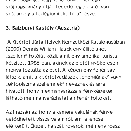
szájhagyomány útján terjedő legendáról van
szó, amely a kollégiumi „kultúra” része.
3. Salzburgi Kastély (Ausztria)
A Kísértet Járta Helyek Nemzetközi Katalógusában
(2000) Dennis William Hauck egy állítólagos
„szellem” fotóját közli, amit egy amerikai turista
készített 1986-ban, akinek az életét gyökeresen
megváltoztatta az eset. A képen egy fehér sáv
látszik, amit a kísértetvadászok „energiának” vagy
„ektoplazma szellemnek” neveznek és arra
hivatott, hogy megmagyarázza a fényképeken
látható megmagyarázhatatlan fehér foltokat.
Az igazság az, hogy a kamera vakujának fénye
vetődhetett vissza valamiről, ami a lencse
elé került. Ékszer, hajszál, rovarok, még egy rossz