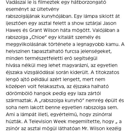
Vadászai le is filmeztek egy hátborzongató
eseményt az ültetvény
rabszolgájának kunyhójában. Egy lámpa siklott át
ijesztően egy asztal felett a show sztárjai Jason
Hawes és Grant Wilson háta mögött. Valójában a
rabszolga „Chloe” egy kitalált személy és
meggyilkolásának története a legnagyobb kamu. A
helyszínen tapasztalható furcsa jelenségeket,
minden természetfeletti erő segítségül
hívása nélkül meg lehet magyarázni, az egyetlen
éjszaka vizsgálódásai során kiderült. A titokzatos
lengő ajtó például azért lengett, mert nem
középen volt felakasztva, az éjszaka halható
dörömbölő hangok pedig egy laza zártól
származtak. A „rabszolga kunyhó” nemrég épült és
soha nem lakott benne egyetlen rabszolga sem.
Ami a lámpát illeti, egyértelmű, hogy zsinórral
húzták. A Television Week megemlítette, hogy „ a
zsinór az asztal mögül láthatóan Mr. Wilson kezéig