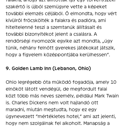
szakértő is újból szemügyre vette a képeket
további elemzés céljából. Ő elmondta, hogy vért
kívülről fröcskölték a falakra és padlóra, ami
hiteltelenné teszi a szemtanúk állításait és
további bizonyítékot jelent a csalásra. A
rendőrségi nyomozók egyike azt mondta, „úgy
tűnik, néhány felnőtt gyerekes játékokat játszik,
hogy a figyelem középpontjába kerülhessen”.
9. Golden Lamb Inn (Lebanon, Ohio)
Ohio legrégebb óta működő fogadója, amely 10
elnököt látott vendégül, de megfordult falai
közt több más neves személy, például Mark Twain
is. Charles Dickens nem volt hajlandó ott
maradni, miután megtudta, hogy ez egy
úgynevezett “mértékletes hotel,” ami azt jelenti,
hogy nem szolgálnak fel alkoholt. Manapság a