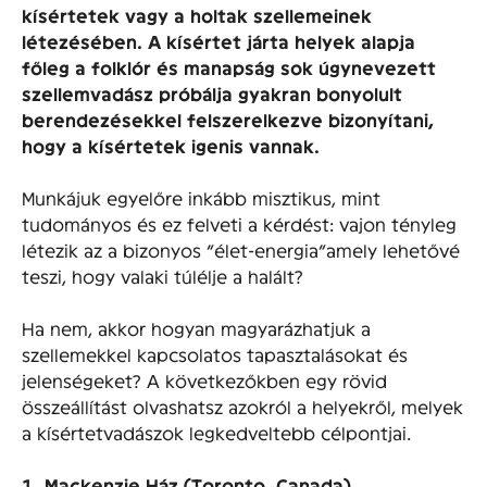
kísértetek vagy a holtak szellemeinek
létezésében. A kísértet járta helyek alapja
főleg a folklór és manapság sok úgynevezett
szellemvadász próbálja gyakran bonyolult
berendezésekkel felszerelkezve bizonyítani,
hogy a kísértetek igenis vannak.
Munkájuk egyelőre inkább misztikus, mint
tudományos és ez felveti a kérdést: vajon tényleg
létezik az a bizonyos “élet-energia”amely lehetővé
teszi, hogy valaki túlélje a halált?
Ha nem, akkor hogyan magyarázhatjuk a
szellemekkel kapcsolatos tapasztalásokat és
jelenségeket? A következőkben egy rövid
összeállítást olvashatsz azokról a helyekről, melyek
a kísértetvadászok legkedveltebb célpontjai.
1. Mackenzie Ház (Toronto, Canada)