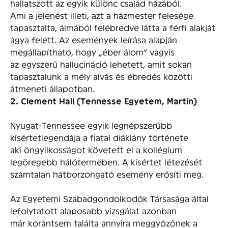
hallatszott az egyik különc család házából.
Ami a jelenést illeti, azt a házmester felesége
tapasztalta, álmából felébredve látta a férfi alakját
ágya felett. Az események leírása alapján
megállapítható, hogy „éber álom” vagyis
az egyszerű hallucináció lehetett, amit sokan
tapasztalunk a mély alvás és ébredés közötti
átmeneti állapotban.
2. Clement Hall (Tennesse Egyetem, Martin)
Nyugat-Tennessee egyik legnépszerűbb
kísértetlegendája a fiatal diáklány története
aki öngyilkosságot követett el a kollégium
legöregebb hálótermében. A kísértet létezését
számtalan hátborzongató esemény erősíti meg.
Az Egyetemi Szabadgondolkodók Társasága által
lefolytatott alaposabb vizsgálat azonban
már korántsem találta annyira meggyőzőnek a