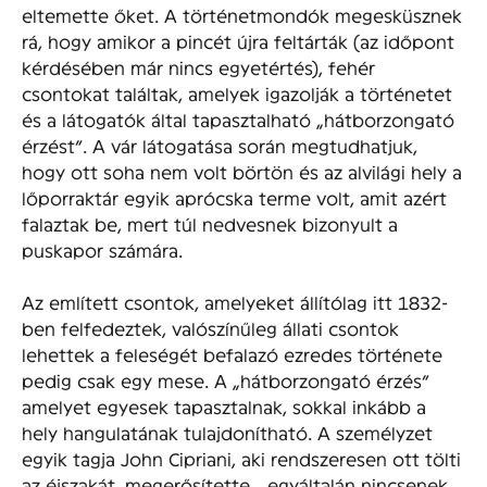
eltemette őket. A történetmondók megesküsznek
rá, hogy amikor a pincét újra feltárták (az időpont
kérdésében már nincs egyetértés), fehér
csontokat találtak, amelyek igazolják a történetet
és a látogatók által tapasztalható „hátborzongató
érzést”. A vár látogatása során megtudhatjuk,
hogy ott soha nem volt börtön és az alvilági hely a
lőporraktár egyik aprócska terme volt, amit azért
falaztak be, mert túl nedvesnek bizonyult a
puskapor számára.
Az említett csontok, amelyeket állítólag itt 1832-
ben felfedeztek, valószínűleg állati csontok
lehettek a feleségét befalazó ezredes története
pedig csak egy mese. A „hátborzongató érzés”
amelyet egyesek tapasztalnak, sokkal inkább a
hely hangulatának tulajdonítható. A személyzet
egyik tagja John Cipriani, aki rendszeresen ott tölti
az éjszakát, megerősítette, „egyáltalán nincsenek