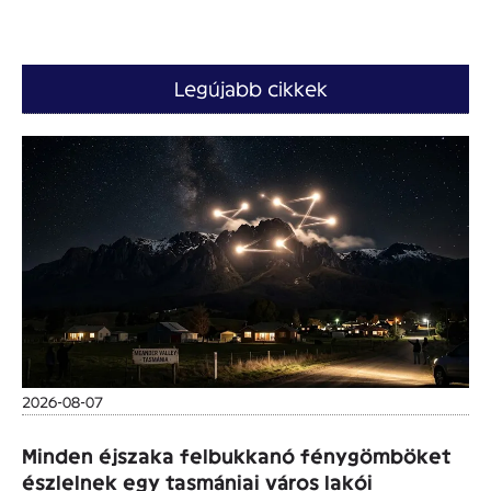
Legújabb cikkek
2026-08-07
Minden éjszaka felbukkanó fénygömböket
észlelnek egy tasmániai város lakói