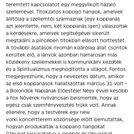
teremtett kapcsolatot egy meggyilkolt házaló
szellemével. Titokzatos kopogó hangok, amelyek
állítólag a szellemtől származnak (egy koppanás
azt jelentette, nem, két koppanás igen) válaszoltak
a kérdésekre, amelyek segítségével sikerült
megtalálni a pincében titokban elásott holttestét.
A további ásatások nyomán kizárólag állat csontok
kerültek elő, a lányok azonban hamarosan más
közlékeny szellemekkel is kommunikálni kezdtek
és a Spiritualizmus meghódította a világot. Fontos
megjegyeznünk, hogy a nevezetes dátum, amikor
az első koppanások hallatszottak március 31 volt –
a Bolondok Napjának Előestéje! Négy évvel később
a Fox Nővérek nyilvánosan beismerték, hogy az
egész csak szemfényvesztés trükk volt. Annak
ellenére, hogy a testvérek egy new
yorki koncertterem közönsége előtt bemutatták,
hogyan produkálták a koppanó hangokat
(lábukat kicsúsztatva a cipőből és lábujjaikat