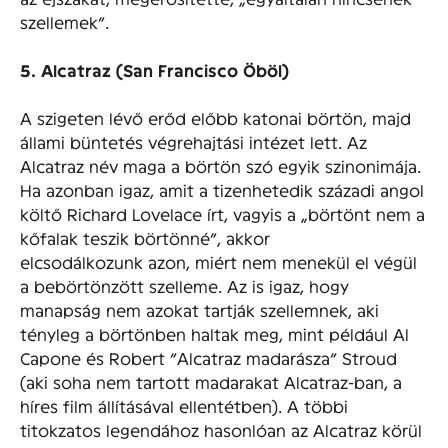
szellemek”.
5. Alcatraz (San Francisco Öböl)
A szigeten lévő erőd előbb katonai börtön, majd
állami büntetés végrehajtási intézet lett. Az
Alcatraz név maga a börtön szó egyik szinonimája.
Ha azonban igaz, amit a tizenhetedik századi angol
költő Richard Lovelace írt, vagyis a „börtönt nem a
kőfalak teszik börtönné”, akkor
elcsodálkozunk azon, miért nem menekül el végül
a bebörtönzött szelleme. Az is igaz, hogy
manapság nem azokat tartják szellemnek, aki
tényleg a börtönben haltak meg, mint például Al
Capone és Robert “Alcatraz madarásza” Stroud
(aki soha nem tartott madarakat Alcatraz-ban, a
híres film állításával ellentétben). A többi
titokzatos legendához hasonlóan az Alcatraz körül