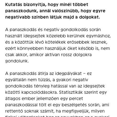
Kutatás bizonyítja, hogy minél többet
panaszkodunk, annál valószínűbb, hogy egyre
negatívabb színben látjuk majd a dolgokat.
A panaszkodás és negatív gondolkodás során
használt idegsejtek közelebb kerülnek egymáshoz,
és a közöttük lévő kötelékek erősebbek lesznek,
ezért könnyebben használjuk őket később is, nem
csak akkor, amikor aktívan rossz dolgokra
gondolunk.
A panaszkodás átírja az idegpályákat – ez
egyáltalán nem túlzás, a gyakori negatív
gondolkodás tényleg hatással van az idegsejtek
közötti kapcsolódásokra. Statisztikák szerint egy
átlagos ember jellemzően egy percet
panaszkodással tölt el egy beszélgetés során, ami
rettentő soknak számít, ha megfigyeljük, milyen
fizikai változásokat hoz az agyunkban ez a gyakori