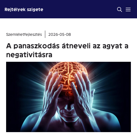
Kilépés
Me
Rejtélyek szigete
a
tartalomba
Szemléletfejlesztés
2026-05-08
A panaszkodás átneveli az agyat a
negativitásra