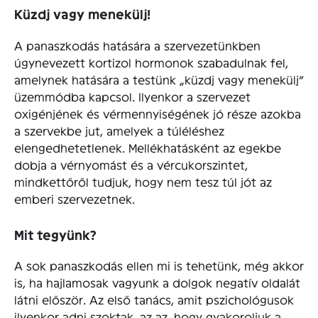
Küzdj vagy menekülj!
A panaszkodás hatására a szervezetünkben
úgynevezett kortizol hormonok szabadulnak fel,
amelynek hatására a testünk „küzdj vagy menekülj”
üzemmódba kapcsol. Ilyenkor a szervezet
oxigénjének és vérmennyiségének jó része azokba
a szervekbe jut, amelyek a túléléshez
elengedhetetlenek. Mellékhatásként az egekbe
dobja a vérnyomást és a vércukorszintet,
mindkettőről tudjuk, hogy nem tesz túl jót az
emberi szervezetnek.
Mit tegyünk?
A sok panaszkodás ellen mi is tehetünk, még akkor
is, ha hajlamosak vagyunk a dolgok negatív oldalát
látni először. Az első tanács, amit pszichológusok
ilyenkor adni szoktak, az az, hogy gyakoroljuk a