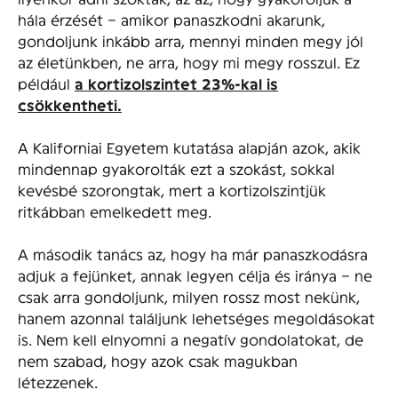
hála érzését – amikor panaszkodni akarunk,
gondoljunk inkább arra, mennyi minden megy jól
az életünkben, ne arra, hogy mi megy rosszul. Ez
például
a kortizolszintet 23%-kal is
csökkentheti.
A Kaliforniai Egyetem kutatása alapján azok, akik
mindennap gyakorolták ezt a szokást, sokkal
kevésbé szorongtak, mert a kortizolszintjük
ritkábban emelkedett meg.
A második tanács az, hogy ha már panaszkodásra
adjuk a fejünket, annak legyen célja és iránya – ne
csak arra gondoljunk, milyen rossz most nekünk,
hanem azonnal találjunk lehetséges megoldásokat
is. Nem kell elnyomni a negatív gondolatokat, de
nem szabad, hogy azok csak magukban
létezzenek.