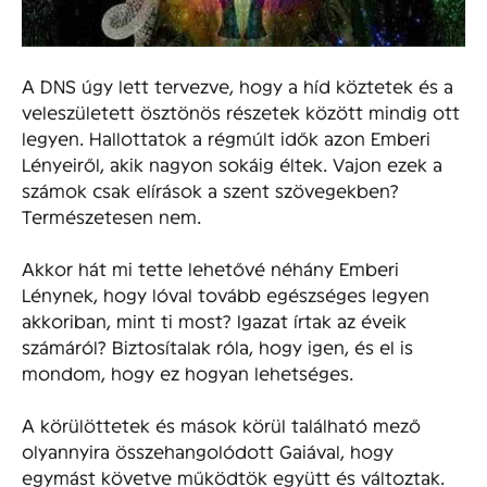
A DNS úgy lett tervezve, hogy a híd köztetek és a
veleszületett ösztönös részetek között mindig ott
legyen. Hallottatok a régmúlt idők azon Emberi
Lényeiről, akik nagyon sokáig éltek. Vajon ezek a
számok csak elírások a szent szövegekben?
Természetesen nem.
Akkor hát mi tette lehetővé néhány Emberi
Lénynek, hogy lóval tovább egészséges legyen
akkoriban, mint ti most? Igazat írtak az éveik
számáról? Biztosítalak róla, hogy igen, és el is
mondom, hogy ez hogyan lehetséges.
A körülöttetek és mások körül található mező
olyannyira összehangolódott Gaiával, hogy
egymást követve működtök együtt és változtak.