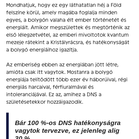
Mondhatjuk, hogy ez egy láthatatlan héj a Föld
felszíne körül, amely magába foglalja minden
egyes, a bolygón valaha élt ember történetét és
energiáit. Amikor megszülettek és megtörténik az
első lélegzetvétel, az emberi mivoltotok kvantum
mezeje rátekint a Kristályrácsra, és hatékonyságát
a bolygó energiáihoz igazítja.
Az emberiség ebben az energiában jött létre,
amióta csak itt vagytok. Mostanra a bolygó
energiája telítődött több ezer év háborúival, régi
energiás harcaival, férfiuralmával és
intoleranciájával. Ez az, amihez a DNS a
születésetekkor hozzáigazodik.
Bár 100 %-os DNS hatékonyságra
vagytok tervezve, ez jelenleg alig
30 %.