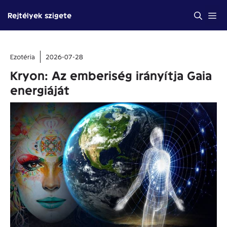
Kilépés
Me
Rejtélyek szigete
a
tartalomba
Ezotéria
2026-07-28
Kryon: Az emberiség irányítja Gaia
energiáját