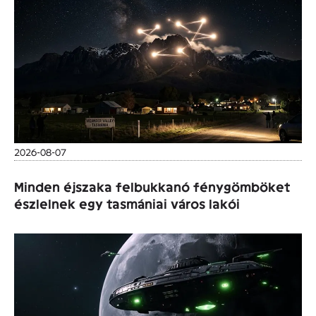
2026-08-07
Minden éjszaka felbukkanó fénygömböket
észlelnek egy tasmániai város lakói