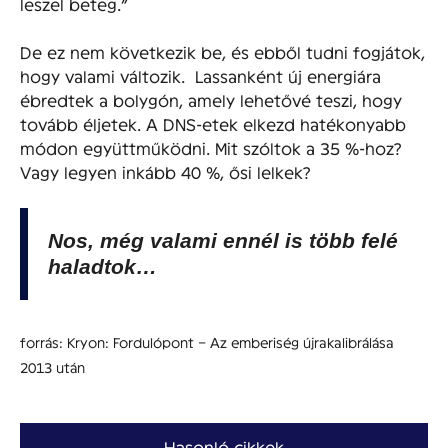
leszel beteg.”
De ez nem következik be, és ebből tudni fogjátok,
hogy valami változik. Lassanként új energiára
ébredtek a bolygón, amely lehetővé teszi, hogy
tovább éljetek. A DNS-etek elkezd hatékonyabb
módon együttműködni. Mit szóltok a 35 %-hoz?
Vagy legyen inkább 40 %, ősi lelkek?
Nos, még valami ennél is több felé
haladtok…
forrás: Kryon: Fordulópont – Az emberiség újrakalibrálása
2013 után
Hasonló cikkek