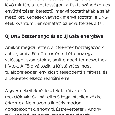
lévő mintán, a tudatosságon, a tiszta szándékon és
együttérzésen keresztül megváltoztathatják a saját
mezőiket. Képesek vagytok megváltoztatni a DNS-
etek kvantum „lenyomatát” az együttérzés által!
Új DNS összehangolás az új Gaia energiával
Amikor megszülettek, a DNS-etek hozzáigazodik
ahhoz, ami a Földön történik. Létrehoz egy
valóságot számotokra, amit emberi természetnek
hívtok. A Föld változik, a Kristályrács most
tulajdonképpen egy kicsit fellebbenti a fátylat, és
a DNS-etek elkezd reagálni erre.
A gyermekeiteknél lesztek tanúi az első
reakcióknak: ők már eltérő fogalmi jellemzőkkel
érkeznek. Nem azon a lineáris módon
gondolkodnak, ahogy ti. Észrevettétek? Ahogy
múlik az idő, ez egyre inkább megváltozik.