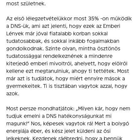
most születnek.
Az első lélegzetvételükkor most 35% -on működik
a DNS-ük, ami azt jelenti, hogy ezek az Emberi
Lények már jóval fiatalabb korban sokkal
tudatosabbak, és sokkal inkább fogalmakban
gondolkodnak. Szinte olyan, mintha ösztönös
tudatossággal rendelkeznének a mindenre
kiterjedő emberi mivoltról, ahelyett, hogy elölről
kellene ezt megtanulniuk, ahogy ti tettétek. Most
már azt is tudjátok, hogy miért ennyire mások a
gyermekeitek. Ti is tisztában vagytok azzal, hogy
azok.
Most persze mondhatjátok: „Milyen kár, hogy nem
tudjuk emelni a DNS hatékonyságunkat mi
magunk!” Nos, képesek vagytok rá! Mert a bolygó
energiája éber, és kész jelet küldeni az ősi
lelkeknek. Kezdenek ráébredni, hogy a bennük