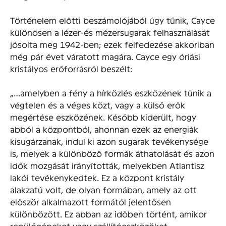
Történelem előtti beszámolójából úgy tűnik, Cayce
különösen a lézer-és mézersugarak felhasználását
jósolta meg 1942-ben; ezek felfedezése akkoriban
még pár évet váratott magára. Cayce egy óriási
kristályos erőforrásról beszélt:
„…amelyben a fény a hírközlés eszközének tűnik a
végtelen és a véges közt, vagy a külső erők
megértése eszközének. Később kiderült, hogy
abból a központból, ahonnan ezek az energiák
kisugárzanak, indul ki azon sugarak tevékenysége
is, melyek a különböző formák áthatolását és azon
idők mozgását irányították, melyekben Atlantisz
lakói tevékenykedtek. Ez a központ kristály
alakzatú volt, de olyan formában, amely az ott
először alkalmazott formától jelentősen
különbözött. Ez abban az időben történt, amikor
repülőgépeket vagy szállítóeszközöket