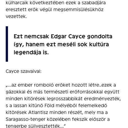
külharcaik következtében ezek a szabadjára
eresztett erők végül megsemmisülésükhöz
vezettek.
Ezt nemcsak Edgar Cayce gondolta
így, hanem ezt meséli sok kultúra
legendája is.
Cayce szavaival:
„…az ember romboló erőket hozott létre..ezek a
gázokkal és más természeti erőforrásokkal együtt
minden kitörések legrosszabbikát eredményezték,
s a lassan kitűnő Föld mélyéből felemelkedő
kitörések Atlantisz minden részét, mely ma a
Saragasso-tenger közelében fekszik először a
tengerbe süllyesztették…”