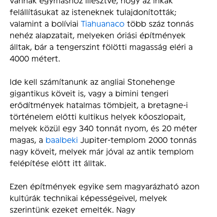
felállításukat az isteneknek tulajdonították;
valamint a bolíviai
Tiahuanaco
több száz tonnás
nehéz alapzatait, melyeken óriási építmények
álltak, bár a tengerszint fölötti magasság eléri a
4000 métert.
Ide kell számítanunk az angliai Stonehenge
gigantikus köveit is, vagy a bimini tengeri
erődítmények hatalmas tömbjeit, a bretagne-i
történelem előtti kultikus helyek kőoszlopait,
melyek közül egy 340 tonnát nyom, és 20 méter
magas, a
baalbeki
Jupiter-templom 2000 tonnás
nagy köveit, melyek már jóval az antik templom
felépítése előtt itt álltak.
Ezen építmények egyike sem magyarázható azon
kultúrák technikai képességeivel, melyek
szerintünk ezeket emelték. Nagy