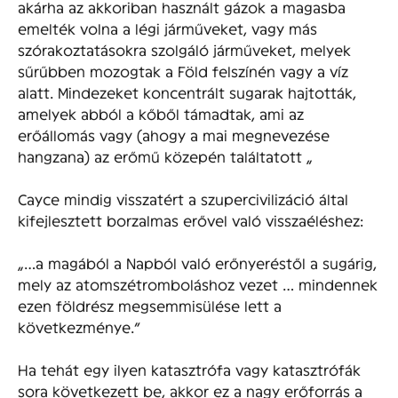
akárha az akkoriban használt gázok a magasba
emelték volna a légi járműveket, vagy más
szórakoztatásokra szolgáló járműveket, melyek
sűrűbben mozogtak a Föld felszínén vagy a víz
alatt. Mindezeket koncentrált sugarak hajtották,
amelyek abból a kőből támadtak, ami az
erőállomás vagy (ahogy a mai megnevezése
hangzana) az erőmű közepén találtatott „
Cayce mindig visszatért a szupercivilizáció által
kifejlesztett borzalmas erővel való visszaéléshez:
„…a magából a Napból való erőnyeréstől a sugárig,
mely az atomszétromboláshoz vezet … mindennek
ezen földrész megsemmisülése lett a
következménye.”
Ha tehát egy ilyen katasztrófa vagy katasztrófák
sora következett be, akkor ez a nagy erőforrás a