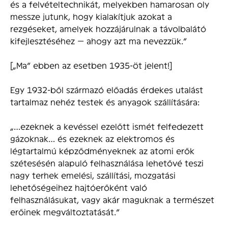
és a felvételtechnikát, melyekben hamarosan oly
messze jutunk, hogy kialakítjuk azokat a
rezgéseket, amelyek hozzájárulnak a távolbalátó
kifejlesztéséhez — ahogy azt ma nevezzük.”
[„Ma” ebben az esetben 1935-öt jelent!]
Egy 1932-ből származó előadás érdekes utalást
tartalmaz nehéz testek és anyagok szállítására:
„…ezeknek a kevéssel ezelőtt ismét felfedezett
gázoknak… és ezeknek az elektromos és
légtartalmú képződményeknek az atomi erők
szétesésén alapuló felhasználása lehetővé teszi
nagy terhek emelési, szállítási, mozgatási
lehetőségeihez hajtóerőként való
felhasználásukat, vagy akár maguknak a természet
erőinek megváltoztatását.”