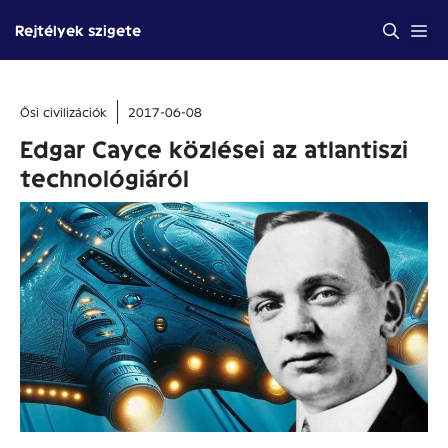
Kilépés
Me
Rejtélyek szigete
a
tartalomba
Ősi civilizációk
2017-06-08
Edgar Cayce közlései az atlantiszi
technológiáról