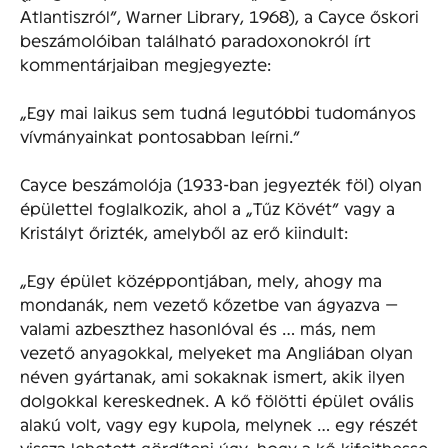
Atlantiszról”, Warner Library, 1968), a Cayce őskori
beszámolóiban található paradoxonokról írt
kommentárjaiban megjegyezte:
„Egy mai laikus sem tudná legutóbbi tudományos
vívmányainkat pontosabban leírni.”
Cayce beszámolója (1933-ban jegyezték föl) olyan
épülettel foglalkozik, ahol a „Tűz Kövét” vagy a
Kristályt őrizték, amelyből az erő kiindult:
„Egy épület középpontjában, mely, ahogy ma
mondanák, nem vezető kőzetbe van ágyazva —
valami azbeszthez hasonlóval és … más, nem
vezető anyagokkal, melyeket ma Angliában olyan
néven gyártanak, ami sokaknak ismert, akik ilyen
dolgokkal kereskednek. A kő fölötti épület ovális
alakú volt, vagy egy kupola, melynek … egy részét
vissza lehetett gördíteni úgy, hogy a kő kifejthesse