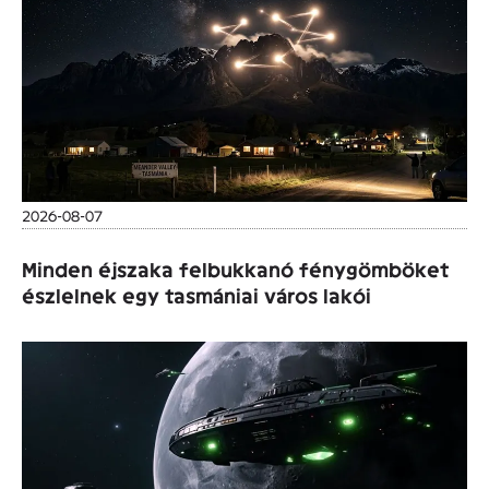
2026-08-07
Minden éjszaka felbukkanó fénygömböket
észlelnek egy tasmániai város lakói