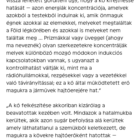
hatását — azon energiák koncentrációja, amelyek
azokból a testekből indulnak ki, amik önmaguk
égnek azokkal az elemekkel, melyeket megtaláltak
a Főld légkörében és azokkal is melyeket nem
találtak meg … Prizmákkal vagy üveggel (ahogy
ma neveznék) olyan szerkezetekre koncentrálják
melyek különböző mozgó módokon indukciós
kapcsolatokban vannak, s ugyanazt a
kontrollhatást váltják ki, mint ma a
rádióhullámokkal, rezgésekkel vagy a vezetékkel
való távirányítással; ez a kő által működtetett erő
magukra a járművek hajtóerejére hat.”
„A kő felkészítése akkoriban kizárólag a
beavatottak kezében volt. Mindazok a hatalmukba
kerültek, akik azon sugár befolyása alá kerültek
amely láthatatlanul a szemükből keletkezett, de
magukra a kövekre hajtóerőként hatottak —