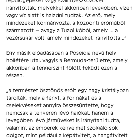
irányítottak, melyekkel akkoriban levegőben, vízen
vagy víz alatt is haladni tudtak. Az erő, mely
mindezeket kormányozta, a központi erőműből
származott — avagy a Tuaoi kőből, amely … a
vezérsugár volt, amely mindezeket irányította…”
Egy másik előadásában a Poseidia nevű hely
hollétére utal, vagyis a Bermuda-területre, amely
akkoriban a tengerszint fölött feküdt ezen a
részen.
„a természet ösztönös erőit egy nagy kristályban
tárolták, mely a fényt, a formákat és a
cselekvéseket annyira összesűrítette, hogy
nemcsak a tengeren lévő hajókat, hanem a
levegőben lévő járműveket is irányítani tudta,
valamint az emberek kényelmét szolgáló sok
dolgot, mint például a képátvitelt, a hangátvitelt