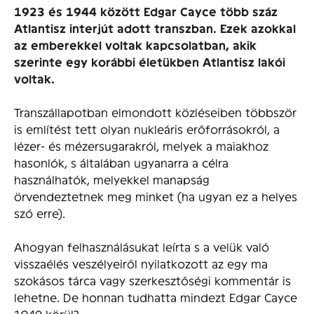
1923 és 1944 között Edgar Cayce több száz
Atlantisz interjút adott transzban. Ezek azokkal
az emberekkel voltak kapcsolatban, akik
szerinte egy korábbi életükben Atlantisz lakói
voltak.
Transzállapotban elmondott közléseiben többször
is említést tett olyan nukleáris erőforrásokról, a
lézer- és mézersugarakról, melyek a maiakhoz
hasonlók, s általában ugyanarra a célra
használhatók, melyekkel manapság
örvendeztetnek meg minket (ha ugyan ez a helyes
szó erre).
Ahogyan felhasználásukat leírta s a velük való
visszaélés veszélyeiről nyilatkozott az egy ma
szokásos tárca vagy szerkesztőségi kommentár is
lehetne. De honnan tudhatta mindezt Edgar Cayce
1940 körül?