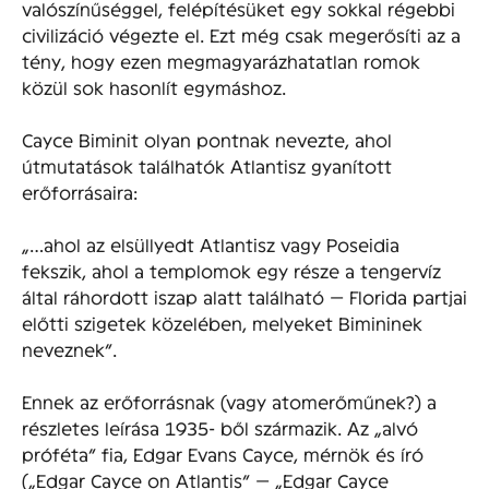
valószínűséggel, felépítésüket egy sokkal régebbi
civilizáció végezte el. Ezt még csak megerősíti az a
tény, hogy ezen megmagyarázhatatlan romok
közül sok hasonlít egymáshoz.
Cayce Biminit olyan pontnak nevezte, ahol
útmutatások találhatók Atlantisz gyanított
erőforrásaira:
„…ahol az elsüllyedt Atlantisz vagy Poseidia
fekszik, ahol a templomok egy része a tengervíz
által ráhordott iszap alatt található — Florida partjai
előtti szigetek közelében, melyeket Bimininek
neveznek”.
Ennek az erőforrásnak (vagy atomerőműnek?) a
részletes leírása 1935- ből származik. Az „alvó
próféta” fia, Edgar Evans Cayce, mérnök és író
(„Edgar Cayce on Atlantis” — „Edgar Cayce