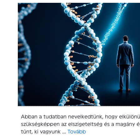
Abban a tudatban nevelkedtünk, hogy elkülönü
szükségképpen az elszigeteltség és a magány ér
tűnt, ki vagyunk ...
Tovább