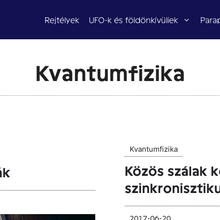
Rejtélyek
UFO-k és földönkívüliek
Para
Kvantumfizika
Kvantumfizika
Közös szálak 
ák
szinkronisztik
2017-06-20