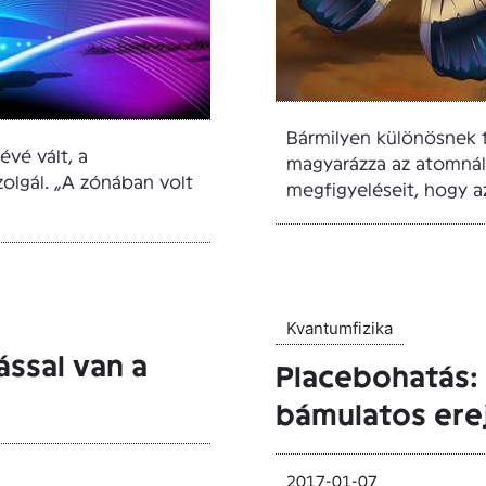
Bármilyen különösnek 
évé vált, a
magyarázza az atomnál 
zolgál. „A zónában volt
megfigyeléseit, hogy az
Kvantumfizika
ssal van a
Placebohatás: 
bámulatos ere
2017-01-07