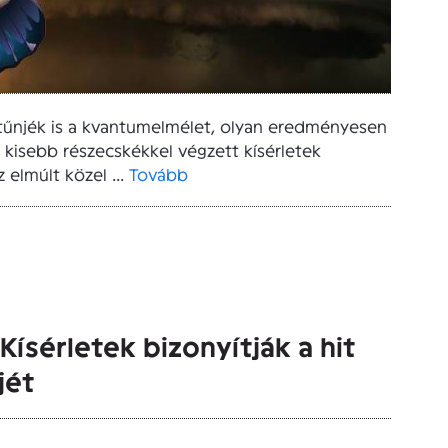
tűnjék is a kvantumelmélet, olyan eredményesen
kisebb részecskékkel végzett kísérletek
 elmúlt közel ...
Tovább
Kísérletek bizonyítják a hit
jét