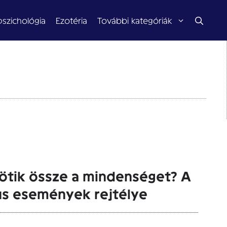
pszichológia
Ezotéria
További kategóriák
kötik össze a mindenséget? A
us események rejtélye