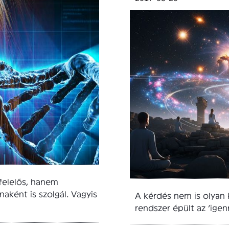
felelős, hanem
aként is szolgál. Vagyis
A kérdés nem is olyan k
rendszer épült az ‘igenr