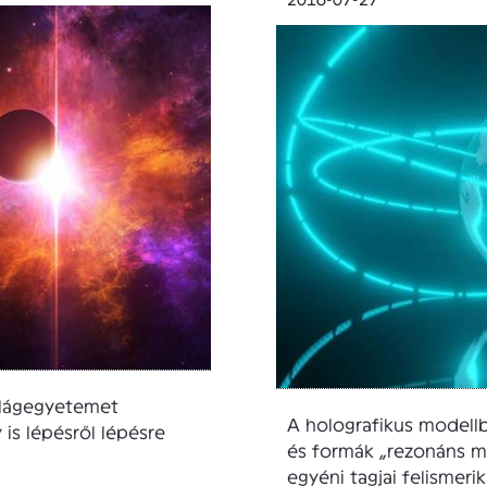
ilágegyetemet
A holografikus modell
s lépésről lépésre
és formák „rezonáns min
egyéni tagjai felismerik