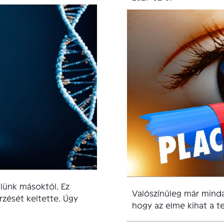
lünk másoktól. Ez
Valószínűleg már mindan
zését keltette. Úgy
hogy az elme kihat a t