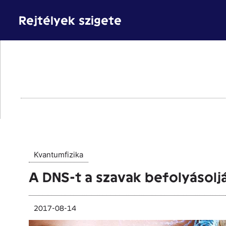
Kilépés
Rejtélyek szigete
a
tartalomba
Kvantumfizika
A DNS-t a szavak befolyásolj
2017-08-14