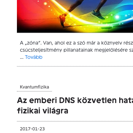
A „zóna”. Van, ahol ez a szó már a köznyelv rész
csúcsteljesítmény pillanatainak megjelölésére s
...
Tovább
Kvantumfizika
Az emberi DNS közvetlen hatá
fizikai világra
2017-01-23