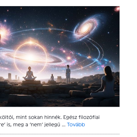
öltői, mint sokan hinnék. Egész filozófiai
e’ is, meg a ‘nem’ jellegű ...
Tovább