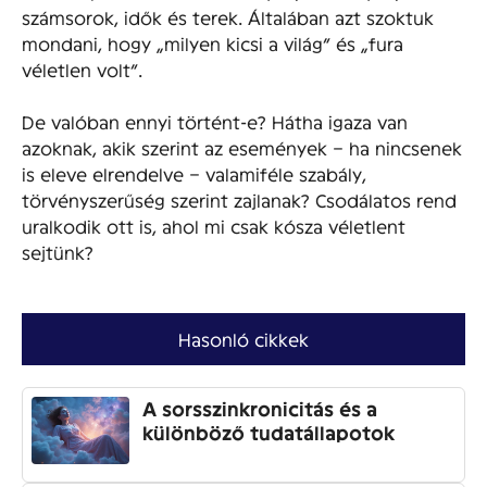
számsorok, idők és terek. Általában azt szoktuk
mondani, hogy „milyen kicsi a világ” és „fura
véletlen volt”.
De valóban ennyi történt-e? Hátha igaza van
azoknak, akik szerint az események – ha nincsenek
is eleve elrendelve – valamiféle szabály,
törvényszerűség szerint zajlanak? Csodálatos rend
uralkodik ott is, ahol mi csak kósza véletlent
sejtünk?
Hasonló cikkek
A sorsszinkronicitás és a
különböző tudatállapotok