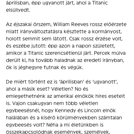
áprilisban, épp ugyanott járt, ahol a Titanic
elsüllyedt.
Az éjszakai őrszem, William Reeves rossz előérzete
miatt irányváltoztatásra késztette a kormányost,
holott semmit sem látott. Csak rossz érzése volt,
és eszébe jutott: épp azon a napon született,
amikor a Titanic szerencsétlenül járt. Percek múlva
derült ki, ha tovább haladnak az eredeti irányban,
ők is jéghegyre futnak és végük.
De miért történt ez is ‘áprilisban’ és ‘ugyanott’,
ahol a másik eset? Véletlen? No és
emlegethetnénk az amerikai elnökök híres eseteit
is. Vajon csakugyan nem több véletlen
egybeesésnél, hogy Kennedy és Lincoln elnök
halálában és a kísérő körülményekben számtalan
egybeesés volt? Néha a mi életünkben is
összekapcsolódnak események, személyek,