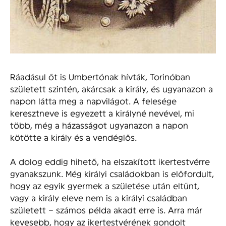
Ráadásul őt is Umbertónak hívták, Torinóban
született szintén, akárcsak a király, és ugyanazon a
napon látta meg a napvilágot. A felesége
keresztneve is egyezett a királyné nevével, mi
több, még a házasságot ugyanazon a napon
kötötte a király és a vendéglős.
A dolog eddig hihető, ha elszakított ikertestvérre
gyanakszunk. Még királyi családokban is előfordult,
hogy az egyik gyermek a születése után eltűnt,
vagy a király eleve nem is a királyi családban
született – számos példa akadt erre is. Arra már
kevesebb, hogy az ikertestvérének gondolt