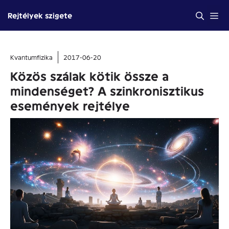
Kilépés
Me
Rejtélyek szigete
a
tartalomba
Kvantumfizika
2017-06-20
Közös szálak kötik össze a
mindenséget? A szinkronisztikus
események rejtélye