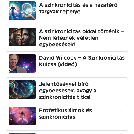
A szinkronicitás és a hazatérő
tárgyak rejtélye
A szinkronicitás okkal történik –
Nem léteznek véletlen
egybeesések!
David Wilcock – A Szinkronicitás
Kulcsa (videó)
Jelentőséggel bíró
egybeesések, avagy a
szinkronicitás titkai
Profetikus álmok és
szinkronicitás