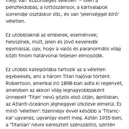
pénzfeldobás, a lottószámsor, a kártyalapok
sorrendje osztáskor stb., és van ‘jelenséggel bíró’
véletlen.
Ez utóbbiaknál az emberek, események;
helyszínek, múlt, jelen és jövő keveredik
egymással, úgy, hogy a valós és paranormális világ
közti finom határvonal teljesen elmosódik.
Ez utóbbi kategóriába tartozik az a véletlen
egybeesés, ami a három Titan hajóval történt.
Robertson, amerikai író 1898-ban adta ki regényét,
amelyben az akkori világ legnagyobbjaként
ünnepelt ‘Titan’ nevű gőzös első útján, áprilisban,
az Atlanti-óceánon jégheggyel ütközve elmerül. És
minő ‘véletlen’: tizennégy évvel később a ‘Titanic-
kal’ ugyanez, ugyanígy esett meg. Aztán 1935-ben,
a ‘Titanian’ névre keresztelt szénszállító, szintén