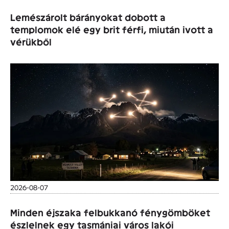
Lemészárolt bárányokat dobott a
templomok elé egy brit férfi, miután ivott a
vérükből
2026-08-07
Minden éjszaka felbukkanó fénygömböket
észlelnek egy tasmániai város lakói