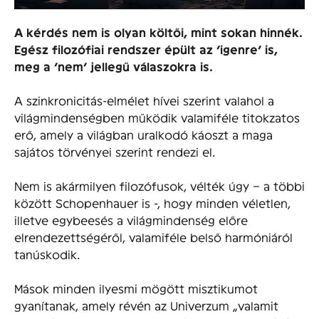
A kérdés nem is olyan költői, mint sokan hinnék.
Egész filozófiai rendszer épült az ‘igenre’ is,
meg a ‘nem’ jellegű válaszokra is.
A szinkronicitás-elmélet hívei szerint valahol a
világmindenségben működik valamiféle titokzatos
erő, amely a világban uralkodó káoszt a maga
sajátos törvényei szerint rendezi el.
Nem is akármilyen filozófusok, vélték úgy – a többi
között Schopenhauer is -, hogy minden véletlen,
illetve egybeesés a világmindenség előre
elrendezettségéről, valamiféle belső harmóniáról
tanúskodik.
Mások minden ilyesmi mögött misztikumot
gyanítanak, amely révén az Univerzum „valamit