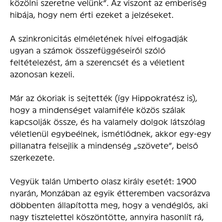
közölni szeretne velünk”. Az viszont az emberiség
hibája, hogy nem érti ezeket a jelzéseket.
A szinkronicitás elméletének hívei elfogadják
ugyan a számok összefüggéseiről szóló
feltételezést, ám a szerencsét és a véletlent
azonosan kezeli.
Már az ókoriak is sejtették (így Hippokratész is),
hogy a mindenséget valamiféle közös szálak
kapcsolják össze, és ha valamely dolgok látszólag
véletlenül egybeélnek, ismétlődnek, akkor egy-egy
pillanatra felsejlik a mindenség „szövete”, belső
szerkezete.
Vegyük talán Umberto olasz király esetét: 1900
nyarán, Monzában az egyik étteremben vacsorázva
döbbenten állapította meg, hogy a vendéglős, aki
nagy tisztelettel köszöntötte, annyira hasonlít rá,