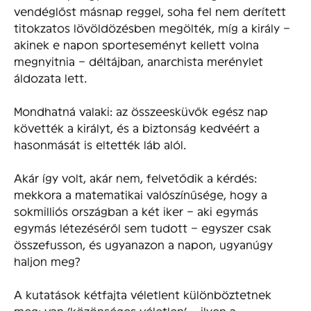
vendéglőst másnap reggel, soha fel nem derített
titokzatos lövöldözésben megölték, míg a király –
akinek e napon sporteseményt kellett volna
megnyitnia – déltájban, anarchista merénylet
áldozata lett.
Mondhatná valaki: az összeesküvők egész nap
követték a királyt, és a biztonság kedvéért a
hasonmását is eltették láb alól.
Akár így volt, akár nem, felvetődik a kérdés:
mekkora a matematikai valószínűsége, hogy a
sokmilliós országban a két iker – aki egymás
egymás létezéséről sem tudott – egyszer csak
összefusson, és ugyanazon a napon, ugyanúgy
haljon meg?
A kutatások kétfajta véletlent különböztetnek
meg: van ‘közönséges véletlen’ – ilyen a