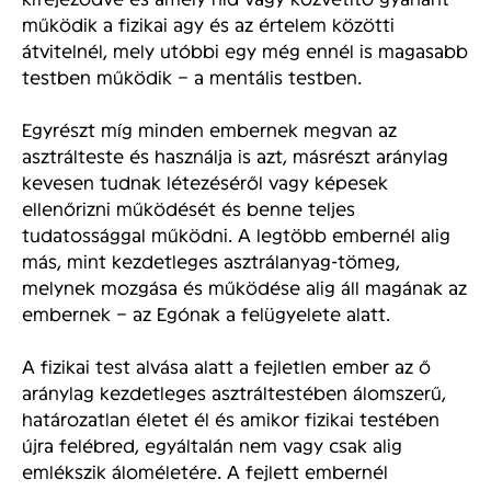
működik a fizikai agy és az értelem közötti
átvitelnél, mely utóbbi egy még ennél is magasabb
testben működik – a mentális testben.
Egyrészt míg minden embernek megvan az
asztrálteste és használja is azt, másrészt aránylag
kevesen tudnak létezéséről vagy képesek
ellenőrizni működését és benne teljes
tudatossággal működni. A legtöbb embernél alig
más, mint kezdetleges asztrálanyag-tömeg,
melynek mozgása és működése alig áll magának az
embernek – az Egónak a felügyelete alatt.
A fizikai test alvása alatt a fejletlen ember az ő
aránylag kezdetleges asztráltestében álomszerű,
határozatlan életet él és amikor fizikai testében
újra felébred, egyáltalán nem vagy csak alig
emlékszik áloméletére. A fejlett embernél