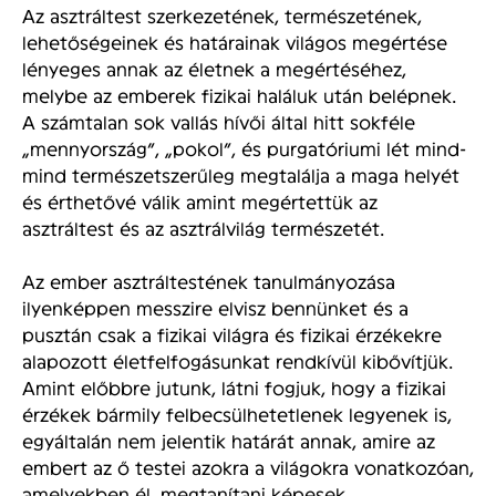
Az asztráltest szerkezetének, természetének,
lehetőségeinek és határainak világos megértése
lényeges annak az életnek a megértéséhez,
melybe az emberek fizikai haláluk után belépnek.
A számtalan sok vallás hívői által hitt sokféle
„mennyország”, „pokol”, és purgatóriumi lét mind-
mind természetszerűleg megtalálja a maga helyét
és érthetővé válik amint megértettük az
asztráltest és az asztrálvilág természetét.
Az ember asztráltestének tanulmányozása
ilyenképpen messzire elvisz bennünket és a
pusztán csak a fizikai világra és fizikai érzékekre
alapozott életfelfogásunkat rendkívül kibővítjük.
Amint előbbre jutunk, látni fogjuk, hogy a fizikai
érzékek bármily felbecsülhetetlenek legyenek is,
egyáltalán nem jelentik határát annak, amire az
embert az ő testei azokra a világokra vonatkozóan,
amelyekben él, megtanítani képesek.