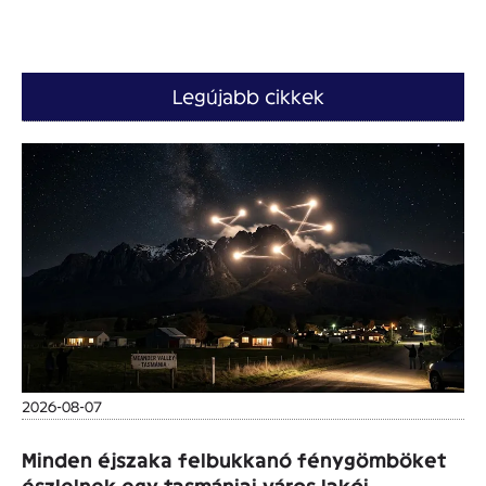
Legújabb cikkek
2026-08-07
Minden éjszaka felbukkanó fénygömböket
észlelnek egy tasmániai város lakói