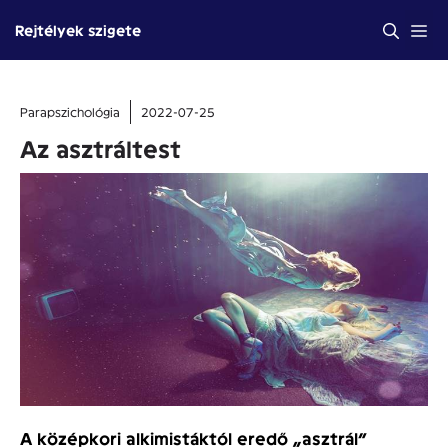
Kilépés
Me
Rejtélyek szigete
a
tartalomba
Parapszichológia
2022-07-25
Az asztráltest
A középkori alkimistáktól eredő „asztrál”