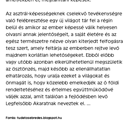
Az asztrál-képességeknek cselekvő tevékenységre
való felébresztése egy új világot tár fel a régin
belül és amikor az ember képessé válik helyesen
olvasni annak jelentőségeit, a saját életére és az
egész természetre nézve olyan kiterjedt felfogásra
tesz szert, amely feltárja az emberben rejtve levő
majdnem korlátlan lehetőségeket. Ebből előbb
vagy utóbb azonban elkerülhetetlenül megszületik
az ösztönzés, majd később az ellenállhatatlan
elhatározás, hogy uralja ezeket a világokat és
önmagát is, hogy közelebb emelkedjék az ő földi
rendeltetéséhez és értelmes együttműködővé
váljék azzal, amit találóan a fejlődésben levő
Legfelsőbb Akaratnak neveztek el. …
Forrás: tudatosebredes.blogspot.hu