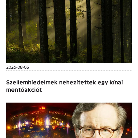
2026-08-05
Szellemhiedelmek nehezítettek egy kínai
mentőakciót