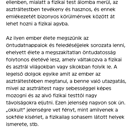
ellenben, mialatt a fizikai test álomba merül, az
asztráltestben tevékeny és hasznos, és ennek
emlékezetét bizonyos körülmények között át
lehet hozni a fizikai agyba.
Az ilyen ember élete megszűnik az
öntudatnappalok és feledéséjjelek sorozata lenni,
ehelyett élete a megszakítatlan öntudatosság
folytonos életévé lesz, amely váltakozva a fizikai
és asztrál világokban vagy síkokban folyik le. A
legelső dolgok egyike amit az ember az
asztráltestében megtanul, a benne való utazgatás,
mivel az asztráltest nagy sebességgel képes
mozogni és az alvó fizikai testtől nagy
távolságokra eljutni. Ezen jelenség nagyon sok ún.
„okkult” jelenségre vet fényt, mint amilyenek a
sokféle kísérlet, a fizikailag sohasem látott helyek
ismerete, stb.