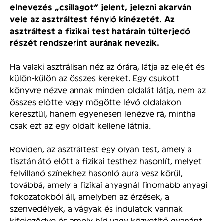
elnevezés „csillagot” jelent, jelezni akarván
vele az asztráltest fénylő kinézetét. Az
asztráltest a fizikai test határain túlterjedő
részét rendszerint aurának nevezik.
Ha valaki asztrálisan néz az órára, látja az elejét és
külön-külön az összes kereket. Egy csukott
könyvre nézve annak minden oldalát látja, nem az
összes előtte vagy mögötte lévő oldalakon
keresztül, hanem egyenesen lenézve rá, mintha
csak ezt az egy oldalt kellene látnia.
Röviden, az asztráltest egy olyan test, amely a
tisztánlátó előtt a fizikai testhez hasonlít, melyet
felvillanó színekhez hasonló aura vesz körül,
továbbá, amely a fizikai anyagnál finomabb anyagi
fokozatokból áll, amelyben az érzések, a
szenvedélyek, a vágyak és indulatok vannak
kifejeződve és amely híd vagy közvetítő gyanánt