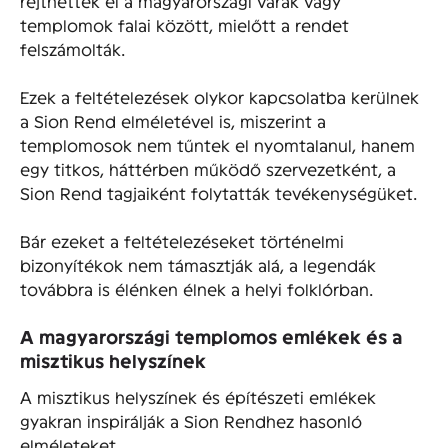
rejthettek el a magyarországi várak vagy
templomok falai között, mielőtt a rendet
felszámolták.
Ezek a feltételezések olykor kapcsolatba kerülnek
a Sion Rend elméletével is, miszerint a
templomosok nem tűntek el nyomtalanul, hanem
egy titkos, háttérben működő szervezetként, a
Sion Rend tagjaiként folytatták tevékenységüket.
Bár ezeket a feltételezéseket történelmi
bizonyítékok nem támasztják alá, a legendák
továbbra is élénken élnek a helyi folklórban.
A magyarországi templomos emlékek és a
misztikus helyszínek
A misztikus helyszínek és építészeti emlékek
gyakran inspirálják a Sion Rendhez hasonló
elméleteket.