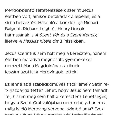
Megdöbbentő feltételezéseik szerint Jézus
életben volt, amikor betakarták a lepellel, és a
sírba helyezték. Hasonló a konklúziója Michad
Baigent, Richard Leigh és Henry Lincoln
hármasának is
A Szent Vér és a Szent Kehely
,
illetve
A Messiás hitele
című írásaikban.
Jézus szerintük sem halt meg a kereszten, hanem
életben maradva megnősült, gyermekeket
nemzett Mária Magdolnának, akiknek
leszármazottai a Merovingok lettek.
Ez lenne az a szabadkőműves titok, amely Satinire-
t- gazdaggá tette? Lehet, hogy Jézus nem támadt
fel, hiszen meg sem halt a kereszten? Lehetséges,
hogy a Szent Grál valójában nem kehely, hanem a
máig is élő Meroving vérvonal szimbóluma? Ezek
azok a súlyos titkok, amelyek felfedezője fausti