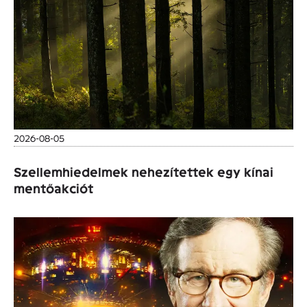
2026-08-05
Szellemhiedelmek nehezítettek egy kínai
mentőakciót