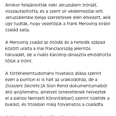
Amikor felajánlották neki Jeruzsálem trónját,
visszautasította, és a szent sír védelmezője lett.
Jeruzsálembe belga szerzetesek élén érkezett, akik
úgy tudták, hogy vezetőjük a frank Meroving királyi
család sarja.
A Meroving család az ötödik és a hetedik század
között uralta a mai Franciaország jelentős
hányadát, de a rivális Karoling-dinasztia elhódította
tőlük a trónt.
A történelemtudomány hivatalos állása szerint
ezen a ponton ki is halt az uralkodóház, de a
Dossiers Secrets
(A Sion Rend dokumentumaiból
álló gyűjtemény, amelyet ismeretlenek helyeztek
el a párizsi Nemzeti Könyvtárban) szerint túlélték a
bukást, és titokban máig folyamatos a családfa.