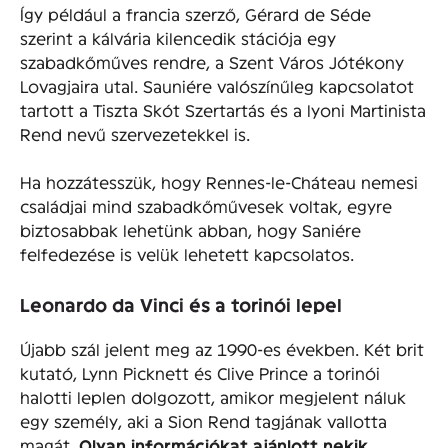
Így például a francia szerző, Gérard de Séde
szerint a kálvária kilencedik stációja egy
szabadkőműves rendre, a Szent Város Jótékony
Lovagjaira utal. Sauniére valószínűleg kapcsolatot
tartott a Tiszta Skót Szertartás és a lyoni Martinista
Rend nevű szervezetekkel is.
Ha hozzátesszük, hogy Rennes-le-Cháteau nemesi
családjai mind szabadkőművesek voltak, egyre
biztosabbak lehetünk abban, hogy Saniére
felfedezése is velük lehetett kapcsolatos.
Leonardo da Vinci és a torinói lepel
Újabb szál jelent meg az 1990-es években. Két brit
kutató, Lynn Picknett és Clive Prince a torinói
halotti leplen dolgozott, amikor megjelent náluk
egy személy, aki a Sion Rend tagjának vallotta
magát.
Olyan információkat ajánlott nekik,