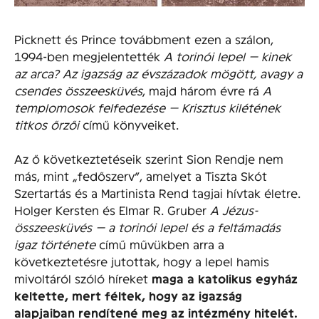
Picknett és Prince továbbment ezen a szálon,
1994-ben megjelentették
A torinói lepel — kinek
az arca? Az igazság az évszázadok mögött, avagy a
csendes összeesküvés
, majd három évre rá
A
templomosok felfedezése — Krisztus kilétének
titkos őrzői
című könyveiket.
Az ő következtetéseik szerint Sion Rendje nem
más, mint „fedőszerv”, amelyet a Tiszta Skót
Szertartás és a Martinista Rend tagjai hívtak életre.
Holger Kersten és Elmar R. Gruber
A Jézus-
összeesküvés — a torinói lepel és a feltámadás
igaz története
című művükben arra a
következtetésre jutottak, hogy a lepel hamis
mivoltáról szóló híreket
maga a katolikus egyház
keltette, mert féltek, hogy az igazság
alapjaiban rendítené meg az intézmény hitelét.