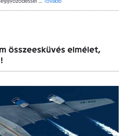
eggyőződéssel ...
Tovább
em összeesküvés elmélet,
!