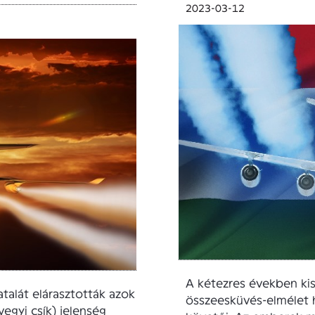
2023-03-12
A kétezres években kis
talát elárasztották azok
összeesküvés-elmélet h
vegyi csík) jelenség