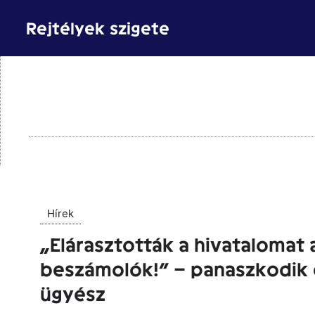
Kilépés
Rejtélyek szigete
a
tartalomba
Hírek
„Elárasztották a hivatalomat 
beszámolók!” – panaszkodik 
ügyész