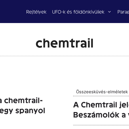
Rejtélyek
UFO-k és földönkívüliek
Para
chemtrail
Összeesküvés-elméletek
a chemtrail-
A Chemtrail j
egy spanyol
Beszámolók a 