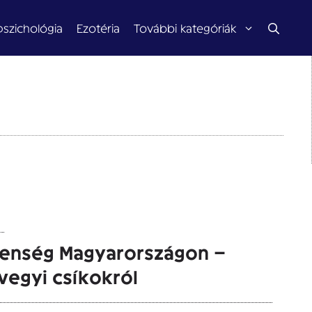
pszichológia
Ezotéria
További kategóriák
elenség Magyarországon –
vegyi csíkokról