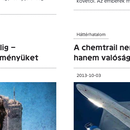
követői. Az emberek m
Háttérhatalom
lig –
A chemtrail n
leményüket
hanem valóság
2013-10-03