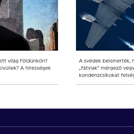
ett világ Földünkön?
A svédek beismerték, 
ívüliek? A hírességek
„fátylak” mérgező vegy
kondenzcsíkokat felségj