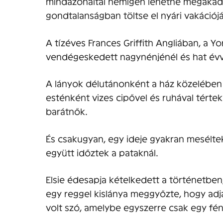
mindazonáltal nemigen lehetne megakadá
gondtalanságban töltse el nyári vakációjá
A tízéves Frances Griffith Angliában, a Y
vendégeskedett nagynénjénél és hat évve
A lányok délutánonként a ház közelében 
esténként vizes cipővel és ruhával tértek
barátnők.
És csakugyan, egy ideje gyakran meséltek
együtt időztek a pataknál.
Elsie édesapja kételkedett a történetben
egy reggel kislánya meggyőzte, hogy adj
volt szó, amelybe egyszerre csak egy fé