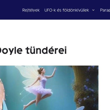
Rejtélyek
UFO-k és földönkívüliek
Para
Doyle tündérei