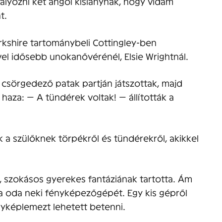
lyozni két angol kislánynak, hogy vidám
t.
orkshire tartománybeli Cottingley-ben
l idősebb unokanővérénél, Elsie Wrightnál.
csörgedező patak partján játszottak, majd
 haza: — A tündérek voltak! — állították a
 a szülőknek törpékről és tündérekről, akikkel
, szokásos gyerekes fantáziának tartotta. Ám
a oda neki fényképezőgépét. Egy kis gépről
nyképlemezt lehetett betenni.