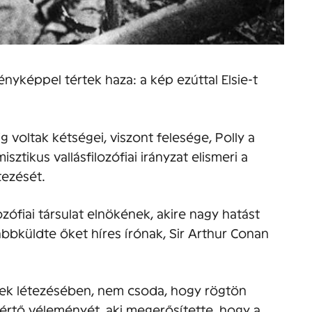
yképpel tértek haza: a kép ezúttal Elsie-t
voltak kétségei, viszont felesége, Polly a
sztikus vallásfilozófiai irányzat elismeri a
tezését.
ozófiai társulat elnökének, akire nagy hatást
ábbküldte őket híres írónak, Sir Arthur Conan
nyek létezésében, nem csoda, hogy rögtön
kértő véleményét, aki megerősítette, hogy a