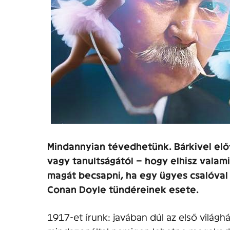
Mindannyian tévedhetünk. Bárkivel előf
vagy tanultságától – hogy elhisz valam
magát becsapni, ha egy ügyes csalóval 
Conan Doyle tündéreinek esete.
1917-et írunk: javában dúl az első világ