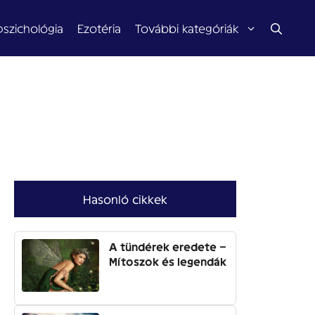
pszichológia
Ezotéria
További kategóriák
Hasonló cikkek
A tündérek eredete –
Mítoszok és legendák