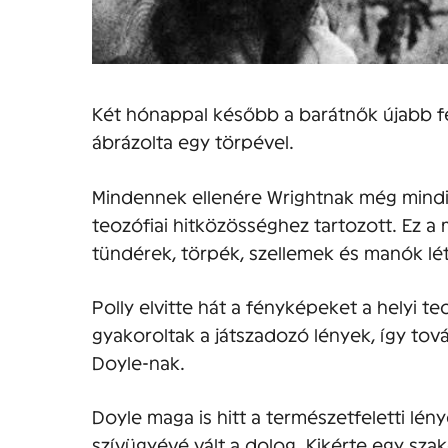
Két hónappal később a barátnők újabb fén
ábrázolta egy törpével.
Mindennek ellenére Wrightnak még mindig 
teozófiai hitközösséghez tartozott. Ez a mi
tündérek, törpék, szellemek és manók lé
Polly elvitte hát a fényképeket a helyi te
gyakoroltak a játszadozó lények, így tov
Doyle-nak.
Doyle maga is hitt a természetfeletti lé
szívügyévé vált a dolog. Kikérte egy sza