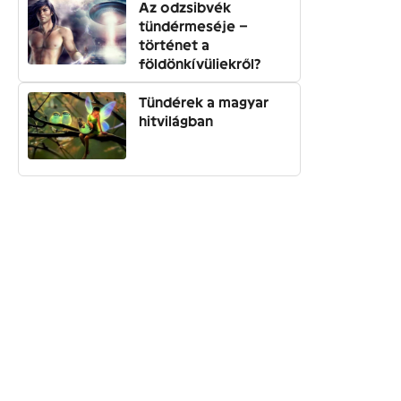
Az odzsibvék
tündérmeséje –
történet a
földönkívüliekről?
Tündérek a magyar
hitvilágban