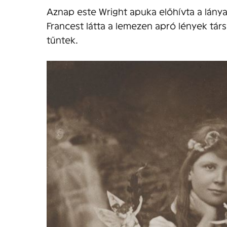
Aznap este Wright apuka előhívta a lánya 
Francest látta a lemezen apró lények tá
tűntek.