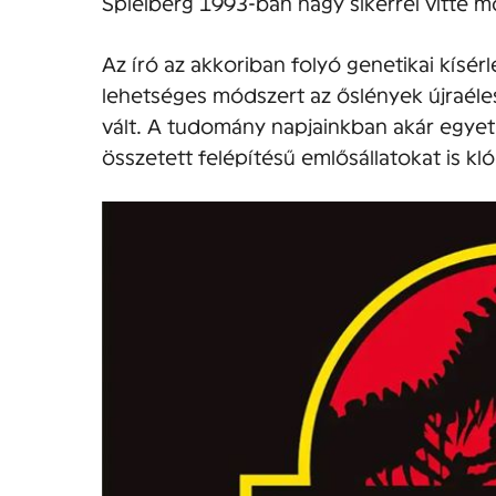
Spielberg 1993-ban nagy sikerrel vitte m
Az író az akkoriban folyó genetikai kísé
lehetséges módszert az őslények újraéle
vált. A tudomány napjainkban akár egyet
összetett felépítésű emlősállatokat is kl