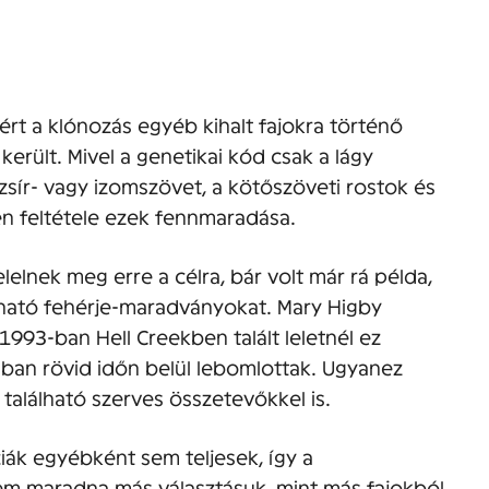
rt a klónozás egyéb kihalt fajokra történő
került. Mivel a genetikai kód csak a lágy
zsír- vagy izomszövet, a kötőszöveti rostok és
en feltétele ezek fennmaradása.
elnek meg erre a célra, bár volt már rá példa,
álható fehérje-maradványokat. Mary Higby
 1993-ban Hell Creekben talált leletnél ez
mban rövid időn belül lebomlottak. Ugyanez
található szerves összetevőkkel is.
iák egyébként sem teljesek, így a
em maradna más választásuk, mint más fajokból