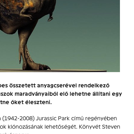
pes összetett anyagcserével rendelkező
szok maradványaiból elő lehetne állítani egy
tne őket éleszteni.
on (1942-2008) Jurassic Park című regényében
szok klónozásának lehetőségét. Könyvét Steven