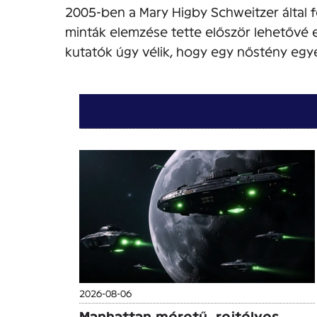
2005-ben a Mary Higby Schweitzer által 
minták elemzése tette először lehetővé
kutatók úgy vélik, hogy egy nőstény egye
2026-08-06
Manhattan méretű, rejtélyes