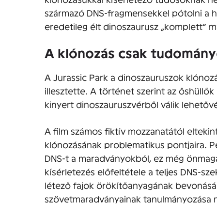
származó DNS-fragmensekkel pótolni a hi
eredetileg élt dinoszaurusz „komplett” 
A klónozás csak tudomány
A Jurassic Park a dinoszauruszok klóno
illesztette. A történet szerint az őshül
kinyert dinoszauruszvérből válik lehetőv
A film számos fiktív mozzanatától eltekin
klónozásának problematikus pontjaira. Pé
DNS-t a maradványokból, ez még önmagá
kísérletezés előfeltétele a teljes DNS-
létező fajok örökítőanyagának bevonásá
szövetmaradványainak tanulmányozása m