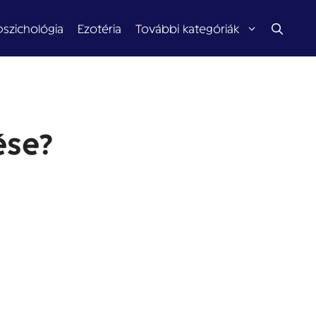
pszichológia
Ezotéria
További kategóriák
ése?