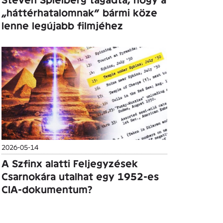
„háttérhatalomnak” bármi köze
lenne legújabb filmjéhez
2026-05-14
A Szfinx alatti Feljegyzések
Csarnokára utalhat egy 1952-es
CIA-dokumentum?