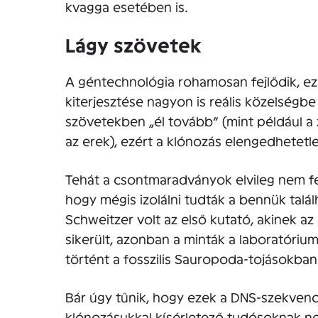
kvagga esetében is.
Lágy szövetek
A géntechnológia rohamosan fejlődik, ezé
kiterjesztése nagyon is reális közelségbe 
szövetekben „él tovább” (mint például a 
az erek), ezért a klónozás elengedhetetl
Tehát a csontmaradványok elvileg nem fel
hogy mégis izolálni tudták a bennük tal
Schweitzer volt az első kutató, akinek az
sikerült, azonban a minták a laboratóriu
történt a fosszilis Sauropoda-tojásokban 
Bár úgy tűnik, hogy ezek a DNS-szekvenc
klónozásukkal kísérletező tudósoknak n