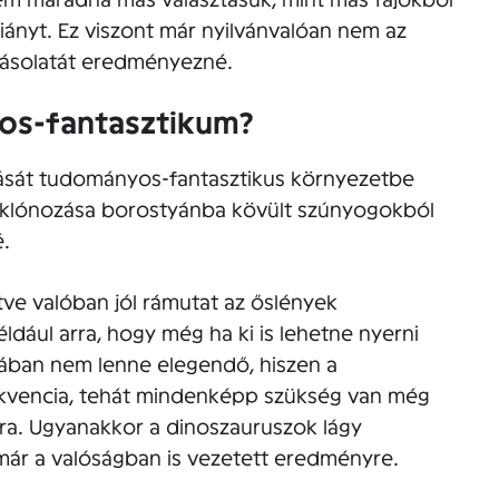
ányt. Ez viszont már nyilvánvalóan nem az
másolatát eredményezné.
os-fantasztikum?
zását tudományos-fantasztikus környezetbe
lők klónozása borostyánba kövült szúnyogokból
é.
tve valóban jól rámutat az őslények
ldául arra, hogy még ha ki is lehetne nyerni
ban nem lenne elegendő, hiszen a
szekvencia, tehát mindenképp szükség van még
ra. Ugyanakkor a dinoszauruszok lágy
ár a valóságban is vezetett eredményre.