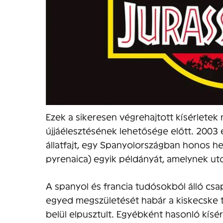
Ezek a sikeresen végrehajtott kísérletek n
újjáélesztésének lehetősége előtt. 2003 e
állatfajt, egy Spanyolországban honos h
pyrenaica) egyik példányát, amelynek uto
A spanyol és francia tudósokból álló csa
egyed megszületését habár a kiskecske 
belül elpusztult. Egyébként hasonló kísé