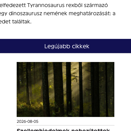
felfedezett Tyrannosaurus rexből származó
 egy dinoszaurusz nemének meghatározását: a
det találtak.
Legújabb cikkek
2026-08-05
Szellemhiedelmek nehezítettek