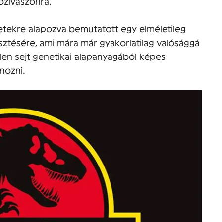
ozivászonra.
rletekre alapozva bemutatott egy elméletileg
sztésére, ami mára már gyakorlatilag valósággá
len sejt genetikai alapanyagából képes
ónozni.