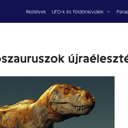
Rejtélyek
UFO-k és földönkívüliek
Para
szauruszok újraéleszt