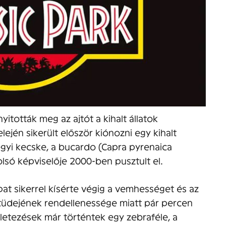
yitották meg az ajtót a kihalt állatok
lején sikerült először kiónozni egy kihalt
egyi kecske, a bucardo (Capra pyrenaica
lsó képviselője 2000-ben pusztult el.
pat sikerrel kísérte végig a vemhességet és az
tüdejének rendellenessége miatt pár percen
rletezések már történtek egy zebraféle, a