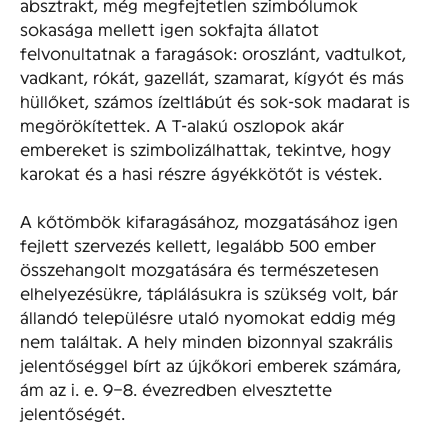
absztrakt, még megfejtetlen szimbólumok
sokasága mellett igen sokfajta állatot
felvonultatnak a faragások: oroszlánt, vadtulkot,
vadkant, rókát, gazellát, szamarat, kígyót és más
hüllőket, számos ízeltlábút és sok-sok madarat is
megörökítettek. A T-alakú oszlopok akár
embereket is szimbolizálhattak, tekintve, hogy
karokat és a hasi részre ágyékkötőt is véstek.
A kőtömbök kifaragásához, mozgatásához igen
fejlett szervezés kellett, legalább 500 ember
összehangolt mozgatására és természetesen
elhelyezésükre, táplálásukra is szükség volt, bár
állandó településre utaló nyomokat eddig még
nem találtak. A hely minden bizonnyal szakrális
jelentőséggel bírt az újkőkori emberek számára,
ám az i. e. 9–8. évezredben elvesztette
jelentőségét.