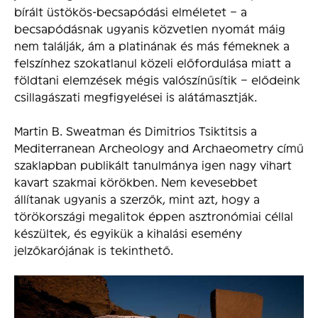
bírált üstökös-becsapódási elméletet – a
becsapódásnak ugyanis közvetlen nyomát máig
nem találják, ám a platinának és más fémeknek a
felszínhez szokatlanul közeli előfordulása miatt a
földtani elemzések mégis valószínűsítik – elődeink
csillagászati megfigyelései is alátámasztják.
Martin B. Sweatman és Dimitrios Tsiktitsis a
Mediterranean Archeology and Archaeometry című
szaklapban publikált tanulmánya igen nagy vihart
kavart szakmai körökben. Nem kevesebbet
állítanak ugyanis a szerzők, mint azt, hogy a
törökországi megalitok éppen asztronómiai céllal
készültek, és egyikük a kihalási esemény
jelzőkarójának is tekinthető.