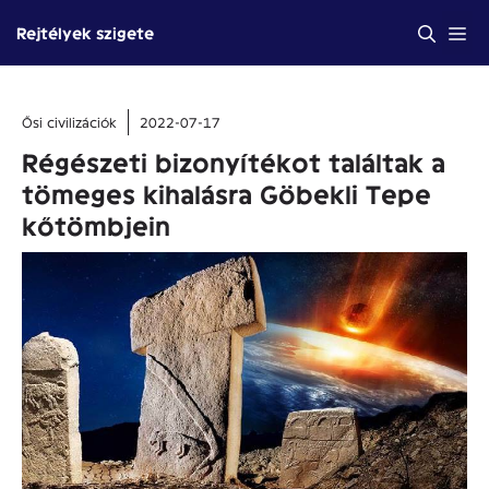
Kilépés
Me
Rejtélyek szigete
a
tartalomba
Ősi civilizációk
2022-07-17
Régészeti bizonyítékot találtak a
tömeges kihalásra Göbekli Tepe
kőtömbjein