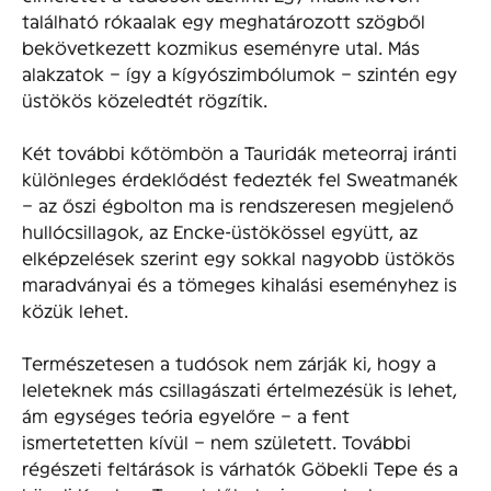
található rókaalak egy meghatározott szögből
bekövetkezett kozmikus eseményre utal. Más
alakzatok – így a kígyószimbólumok – szintén egy
üstökös közeledtét rögzítik.
Két további kőtömbön a Tauridák meteorraj iránti
különleges érdeklődést fedezték fel Sweatmanék
– az őszi égbolton ma is rendszeresen megjelenő
hullócsillagok, az Encke-üstökössel együtt, az
elképzelések szerint egy sokkal nagyobb üstökös
maradványai és a tömeges kihalási eseményhez is
közük lehet.
Természetesen a tudósok nem zárják ki, hogy a
leleteknek más csillagászati értelmezésük is lehet,
ám egységes teória egyelőre – a fent
ismertetetten kívül – nem született. További
régészeti feltárások is várhatók Göbekli Tepe és a