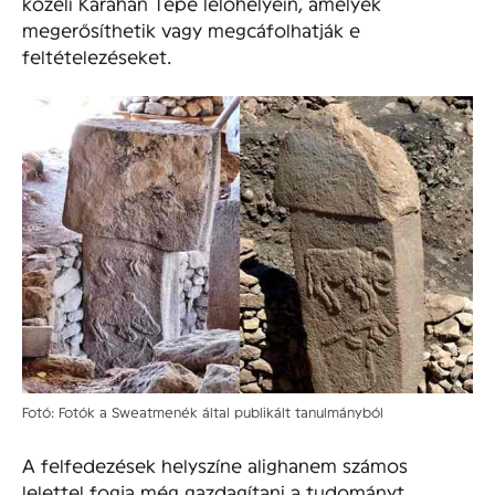
közeli Karahan Tepe lelőhelyein, amelyek
megerősíthetik vagy megcáfolhatják e
feltételezéseket.
Fotó: Fotók a Sweatmenék által publikált tanulmányból
A felfedezések helyszíne alighanem számos
lelettel fogja még gazdagítani a tudományt,