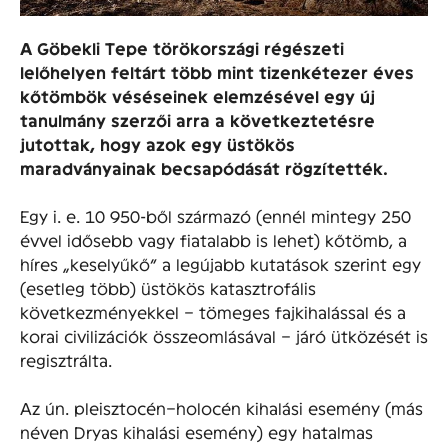
A Göbekli Tepe törökországi régészeti
lelőhelyen feltárt több mint tizenkétezer éves
kőtömbök véséseinek elemzésével egy új
tanulmány szerzői arra a következtetésre
jutottak, hogy azok egy üstökös
maradványainak becsapódását rögzítették.
Egy i. e. 10 950-ből származó (ennél mintegy 250
évvel idősebb vagy fiatalabb is lehet) kőtömb, a
híres „keselyűkő” a legújabb kutatások szerint egy
(esetleg több) üstökös katasztrofális
következményekkel – tömeges fajkihalással és a
korai civilizációk összeomlásával – járó ütközését is
regisztrálta.
Az ún. pleisztocén–holocén kihalási esemény (más
néven Dryas kihalási esemény) egy hatalmas