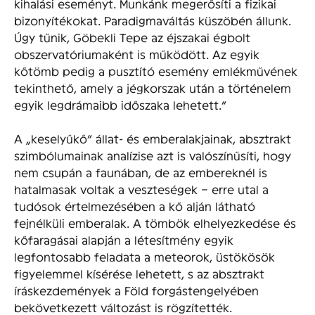
kihalási eseményt. Munkánk megerősíti a fizikai
bizonyítékokat. Paradigmaváltás küszöbén állunk.
Úgy tűnik, Göbekli Tepe az éjszakai égbolt
obszervatóriumaként is működött. Az egyik
kőtömb pedig a pusztító esemény emlékművének
tekinthető, amely a jégkorszak után a történelem
egyik legdrámaibb időszaka lehetett.”
A „keselyűkő” állat- és emberalakjainak, absztrakt
szimbólumainak analízise azt is valószínűsíti, hogy
nem csupán a faunában, de az embereknél is
hatalmasak voltak a veszteségek – erre utal a
tudósok értelmezésében a kő alján látható
fejnélküli emberalak. A tömbök elhelyezkedése és
kőfaragásai alapján a létesítmény egyik
legfontosabb feladata a meteorok, üstökösök
figyelemmel kísérése lehetett, s az absztrakt
íráskezdemények a Föld forgástengelyében
bekövetkezett változást is rögzítették.