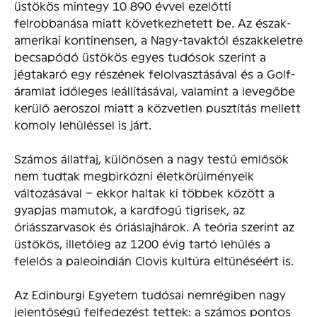
üstökös mintegy 10 890 évvel ezelőtti
felrobbanása miatt következhetett be. Az észak-
amerikai kontinensen, a Nagy-tavaktól északkeletre
becsapódó üstökös egyes tudósok szerint a
jégtakaró egy részének felolvasztásával és a Golf-
áramlat időleges leállításával, valamint a levegőbe
kerülő aeroszol miatt a közvetlen pusztítás mellett
komoly lehűléssel is járt.
Számos állatfaj, különösen a nagy testű emlősök
nem tudtak megbirkózni életkörülményeik
változásával – ekkor haltak ki többek között a
gyapjas mamutok, a kardfogú tigrisek, az
óriásszarvasok és óriáslajhárok. A teória szerint az
üstökös, illetőleg az 1200 évig tartó lehűlés a
felelős a paleoindián Clovis kultúra eltűnéséért is.
Az Edinburgi Egyetem tudósai nemrégiben nagy
jelentőségű felfedezést tettek: a számos pontos