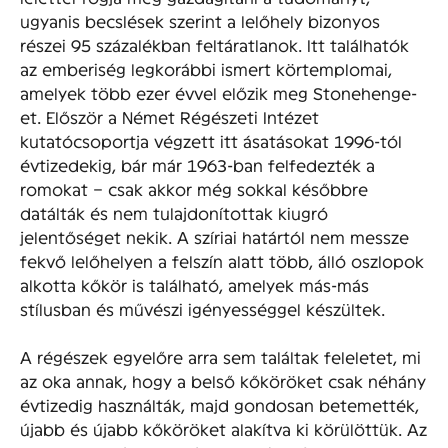
ugyanis becslések szerint a lelőhely bizonyos
részei 95 százalékban feltáratlanok. Itt találhatók
az emberiség legkorábbi ismert körtemplomai,
amelyek több ezer évvel előzik meg Stonehenge-
et. Először a Német Régészeti Intézet
kutatócsoportja végzett itt ásatásokat 1996-tól
évtizedekig, bár már 1963-ban felfedezték a
romokat – csak akkor még sokkal későbbre
datálták és nem tulajdonítottak kiugró
jelentőséget nekik. A szíriai határtól nem messze
fekvő lelőhelyen a felszín alatt több, álló oszlopok
alkotta kőkör is található, amelyek más-más
stílusban és művészi igényességgel készültek.
A régészek egyelőre arra sem találtak feleletet, mi
az oka annak, hogy a belső kőköröket csak néhány
évtizedig használták, majd gondosan betemették,
újabb és újabb kőköröket alakítva ki körülöttük. Az