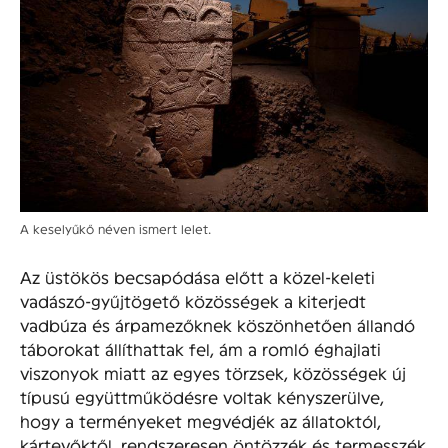
A keselyűkő néven ismert lelet.
Az üstökös becsapódása előtt a közel-keleti
vadászó-gyűjtögető közösségek a kiterjedt
vadbúza és árpamezőknek köszönhetően állandó
táborokat állíthattak fel, ám a romló éghajlati
viszonyok miatt az egyes törzsek, közösségek új
típusú együttműködésre voltak kényszerülve,
hogy a terményeket megvédjék az állatoktól,
kártevőktől, rendszeresen öntözzék és termesszék