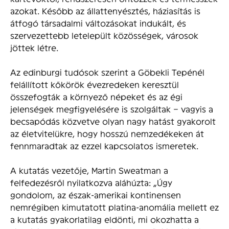
azokat. Később az állattenyésztés, háziasítás is
átfogó társadalmi változásokat indukált, és
szervezettebb letelepült közösségek, városok
jöttek létre.
Az edinburgi tudósok szerint a Göbekli Tepénél
felállított kőkörök évezredeken keresztül
összefogták a környező népeket és az égi
jelenségek megfigyelésére is szolgáltak – vagyis a
becsapódás közvetve olyan nagy hatást gyakorolt
az életvitelükre, hogy hosszú nemzedékeken át
fennmaradtak az ezzel kapcsolatos ismeretek.
A kutatás vezetője, Martin Sweatman a
felfedezésről nyilatkozva aláhúzta: „Úgy
gondolom, az észak-amerikai kontinensen
nemrégiben kimutatott platina-anomália mellett ez
a kutatás gyakorlatilag eldönti, mi okozhatta a