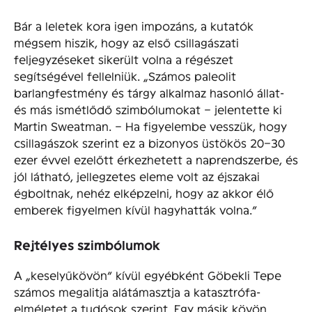
Bár a leletek kora igen impozáns, a kutatók
mégsem hiszik, hogy az első csillagászati
feljegyzéseket sikerült volna a régészet
segítségével fellelniük. „Számos paleolit
barlangfestmény és tárgy alkalmaz hasonló állat-
és más ismétlődő szimbólumokat – jelentette ki
Martin Sweatman. – Ha figyelembe vesszük, hogy
csillagászok szerint ez a bizonyos üstökös 20–30
ezer évvel ezelőtt érkezhetett a naprendszerbe, és
jól látható, jellegzetes eleme volt az éjszakai
égboltnak, nehéz elképzelni, hogy az akkor élő
emberek figyelmen kívül hagyhatták volna.”
Rejtélyes szimbólumok
A „keselyűkövön” kívül egyébként Göbekli Tepe
számos megalitja alátámasztja a katasztrófa-
elméletet a tudósok szerint. Egy másik kövön