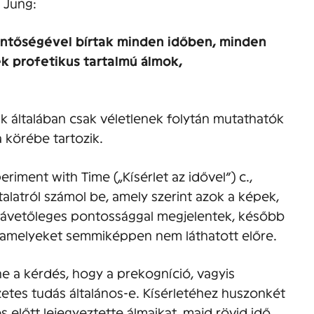
 Jung:
lentőségével bírtak minden időben, minden
k profetikus tartalmú álmok,
ák általában csak véletlenek folytán mutathatók
 körébe tartozik.
iment with Time („Kísérlet az idővel”) c.,
alatról számol be, amely szerint azok a képek,
závetőleges pontossággal megjelentek, később
, amelyeket semmiképpen nem láthatott előre.
 a kérdés, hogy a prekogníció, vagyis
őzetes tudás általános-e. Kísérletéhez huszonkét
s előtt lejegyeztette álmaikat, majd rövid idő