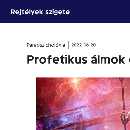
Kilépés
Rejtélyek szigete
a
tartalomba
Parapszichológia
2022-06-20
Profetikus álmok 