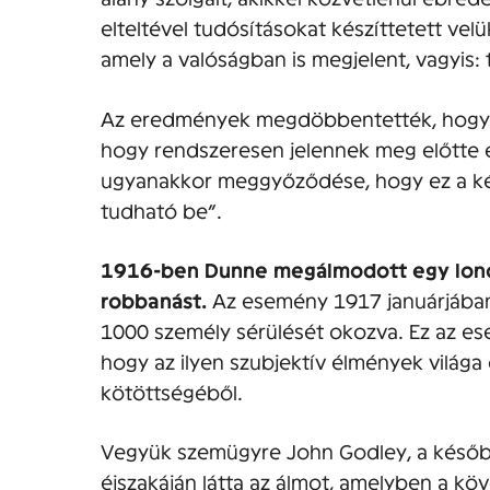
elteltével tudósításokat készíttetett vel
amely a valóságban is megjelent, vagyis: 
Az eredmények megdöbbentették, hogy „m
hogy rendszeresen jelennek meg előtte
ugyanakkor meggyőződése, hogy ez a ké
tudható be”.
1916-ben Dunne megálmodott egy lo
robbanást.
Az esemény 1917 januárjában 
1000 személy sérülését okozva. Ez az es
hogy az ilyen szubjektív élmények világa 
kötöttségéből.
Vegyük szemügyre John Godley, a későbbi
éjszakáján látta az álmot, amelyben a kö