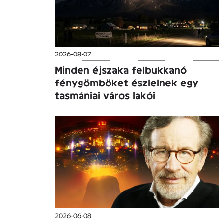
2026-08-07
Minden éjszaka felbukkanó
fénygömböket észlelnek egy
tasmániai város lakói
2026-06-08