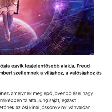
lógia egyik legjelentősebb alakja, Freud
mberi szellemnek a világhoz, a valósághoz és
inghez, amelynek meglepő jövendölései nagy
 miképpen találta Jung saját, egzakt
nek az ősi kínai jóskönyv nyilvánvalóan