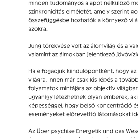
minden tudományos alapot nélkülöző mód
szinkronicitás elméletét, amely szerint 
összefüggésbe hozhatók a környező világ
azokra.
Jung törekvése volt az álomvilág és a v
valamint az álmokban jelentkező jövőví
Ha elfogadjuk kiindulópontként, hogy az
világra, innen már csak kis lépés a tovább
folyamatok mintájára az objektív világb
ugyanígy létezhetnek olyan emberek, aki
képességgel, hogy belső koncentráció é
eseményeket előrevetítő látomásokat i
Az Über psychise Energetik und das Wese