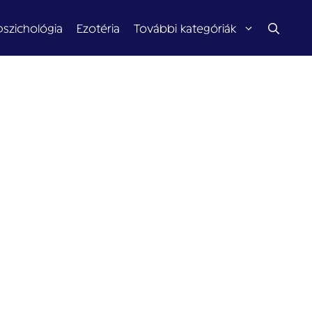
pszichológia
Ezotéria
További kategóriák