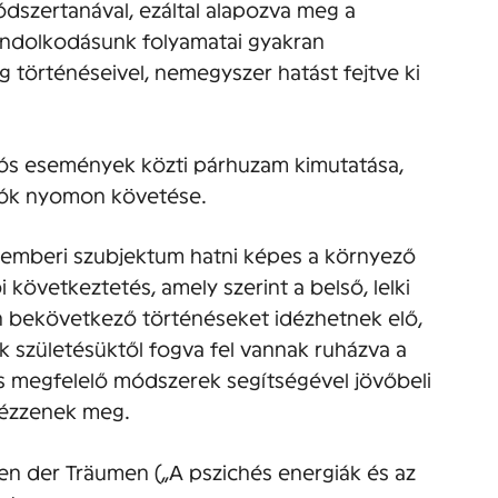
szertanával, ezáltal alapozva meg a
gondolkodásunk folyamatai gyakran
 történéseivel, nemegyszer hatást fejtve ki
alós események közti párhuzam kimutatása,
ziók nyomon követése.
 emberi szubjektum hatni képes a környező
i következtetés, amely szerint a belső, lelki
an bekövetkező történéseket idézhetnek elő,
k születésüktől fogva fel vannak ruházva a
s megfelelő módszerek segítségével jövőbeli
dézzenek meg.
n der Träumen („A pszichés energiák és az