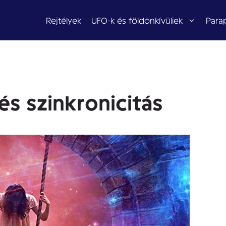
Rejtélyek
UFO-k és földönkívüliek
Para
és szinkronicitás