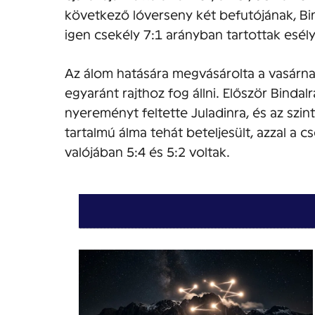
következő lóverseny két befutójának, Bi
igen csekély 7:1 arányban tartottak esél
Az álom hatására megvásárolta a vasárnap 
egyaránt rajthoz fog állni. Először Binda
nyereményt feltette Juladinra, és az szin
tartalmú álma tehát beteljesült, azzal a c
valójában 5:4 és 5:2 voltak.