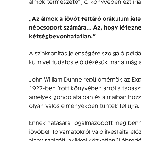
álmok természete”) c. könyvében ezt írja
„Az álmok a jövőt feltáró orákulum je
népcsoport számára… Az, hogy létezne
kétségbevonhatatlan.”
A szinkronitás jelenségére szolgáló péld
ki, mivel tudatos előidézésük már a mágia
John William Dunne repülőmérnök az Exper
1927-ben írott könyvében arról a tapaszt
amelyek gondolataiban és álmaiban hoz
olyan valós élményekben tűntek fel újra
Ennek hatására fogalmazódott meg benne
jövőbeli folyamatokról való ilyesfajta el
alany szolgált, akikkel közvetlenül ébredé