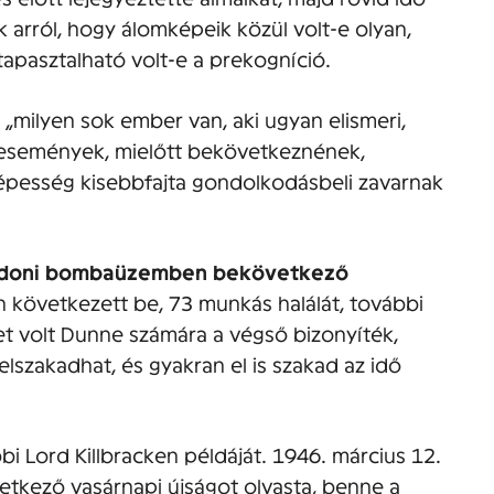
ük arról, hogy álomképeik közül volt-e olyan,
tapasztalható volt-e a prekogníció.
ilyen sok ember van, aki ugyan elismeri,
 események, mielőtt bekövetkeznének,
pesség kisebbfajta gondolkodásbeli zavarnak
ndoni bombaüzemben bekövetkező
következett be, 73 munkás halálát, további
et volt Dunne számára a végső bizonyíték,
elszakadhat, és gyakran el is szakad az idő
 Lord Killbracken példáját. 1946. március 12.
vetkező vasárnapi újságot olvasta, benne a