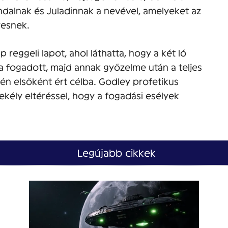
ndalnak és Juladinnak a nevével, amelyeket az
yesnek.
reggeli lapot, ahol láthatta, hogy a két ló
lra fogadott, majd annak győzelme után a teljes
tén elsőként ért célba. Godley profetikus
sekély eltéréssel, hogy a fogadási esélyek
Legújabb cikkek