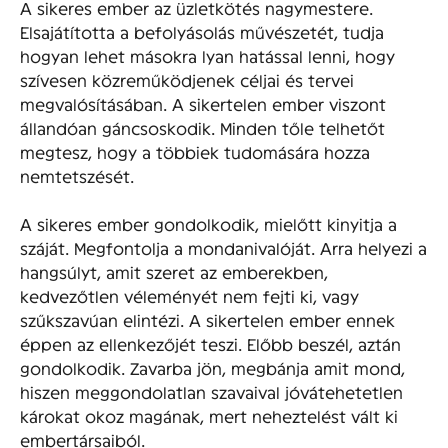
A sikeres ember az üzletkötés nagymestere.
Elsajátította a befolyásolás művészetét, tudja
hogyan lehet másokra lyan hatással lenni, hogy
szívesen közreműködjenek céljai és tervei
megvalósításában. A sikertelen ember viszont
állandóan gáncsoskodik. Minden tőle telhetőt
megtesz, hogy a többiek tudomására hozza
nemtetszését.
A sikeres ember gondolkodik, mielőtt kinyitja a
száját. Megfontolja a mondanivalóját. Arra helyezi a
hangsúlyt, amit szeret az emberekben,
kedvezőtlen véleményét nem fejti ki, vagy
szűkszavúan elintézi. A sikertelen ember ennek
éppen az ellenkezőjét teszi. Előbb beszél, aztán
gondolkodik. Zavarba jön, megbánja amit mond,
hiszen meggondolatlan szavaival jóvátehetetlen
károkat okoz magának, mert neheztelést vált ki
embertársaiból.