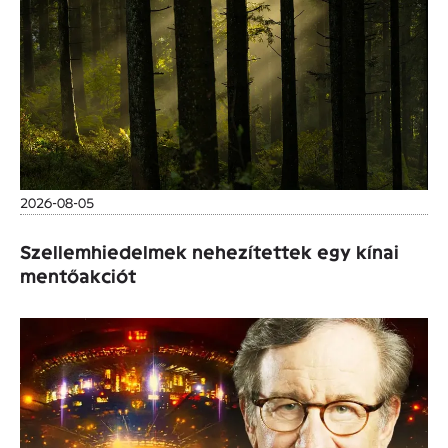
2026-08-05
Szellemhiedelmek nehezítettek egy kínai
mentőakciót