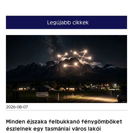
Legújabb cikkek
2026-08-07
Minden éjszaka felbukkanó fénygömböket
észlelnek egy tasmániai város lakói