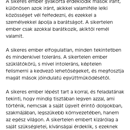
A sikeres ember gyakorta érdeklődik mások iránt,
különösen azok iránt, akikkel valamiféle lelki
közösséget vél felfedezni, és ezekkel a
személyekkel ápolja a barátságot. A sikertelen
ember csak azokkal barátkozik, akiktől remél
valamit.
A sikeres ember elfogulatlan, minden tekintetben
és mindenkivel toleráns. A sikertelen ember
szűklátókörű, s mivel intoleráns, képtelen
felismerni a kedvező lehetőségeket, és megfosztja
magát mások jóindulatú együttműködésétől.
A sikeres ember lépést tart a korral, és feladatának
tekinti, hogy mindig tisztában legyen azzal, ami
történik, nemcsak a saját ügyeit érintő dolgokban,
szakmájában, legszűkebb környezetében, hanem
az egész világon. A sikertelen embert kizárólag a
saját szükségletei, kívánságai érdeklik, s ezeknek