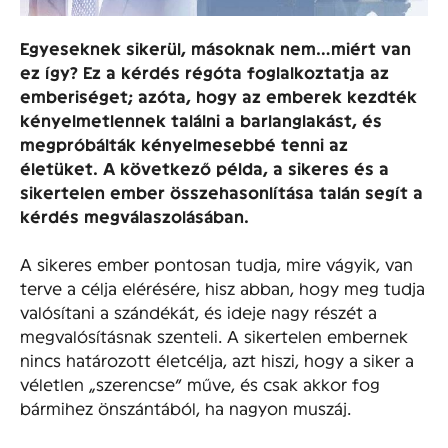
Egyeseknek sikerül, másoknak nem…miért van
ez így? Ez a kérdés régóta foglalkoztatja az
emberiséget; azóta, hogy az emberek kezdték
kényelmetlennek találni a barlanglakást, és
megpróbálták kényelmesebbé tenni az
életüket. A következő példa, a sikeres és a
sikertelen ember összehasonlítása talán segít a
kérdés megválaszolásában.
A sikeres ember pontosan tudja, mire vágyik, van
terve a célja elérésére, hisz abban, hogy meg tudja
valósítani a szándékát, és ideje nagy részét a
megvalósításnak szenteli. A sikertelen embernek
nincs határozott életcélja, azt hiszi, hogy a siker a
véletlen „szerencse” műve, és csak akkor fog
bármihez önszántából, ha nagyon muszáj.