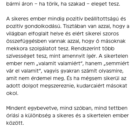
bármi áron – ha törik, ha szakad – eleget tesz.
A sikeres ember mindig pozitív beállítottságú és
pozitív gondolkodású. Tisztában van azzal, hogy a
világban elfoglalt helye és elért sikerei szoros
összefüggésben vannak azzal, hogy ő másoknak
mekkora szolgálatot tesz. Rendszerint több
szívességet tesz, mint amennyit ígér. A sikertelen
ember nem „valamit valamiért”, hanem „semmiért
vár el valamit”, vagyis gyakran számít olyasmire,
amit nem érdemel meg. És ha mégsem sikerül az
adott dolgot megszereznie, kudarcaiért másokat
okol.
Mindent egybevetve, mind szóban, mind tettben
óriási a különbség a sikeres és a sikertelen ember
között.