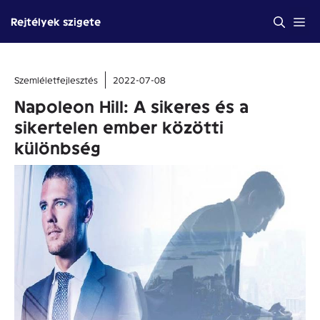
Kilépés
Me
Rejtélyek szigete
a
tartalomba
Szemléletfejlesztés
2022-07-08
Napoleon Hill: A sikeres és a
sikertelen ember közötti
különbség