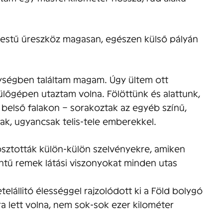
 testű űreszköz magasan, egészen külső pályán
gységben találtam magam. Úgy ültem ott
lőgépen utaztam volna. Fölöttünk és alattunk,
s belső falakon – sorakoztak az egyéb színű,
k, ugyancsak telis-tele emberekkel.
osztották külön-külön szelvényekre, amiken
tű remek látási viszonyokat minden utas
telállitó élességgel rajzolódott ki a Föld bolygó
ra lett volna, nem sok-sok ezer kilométer