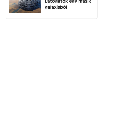
Látogatók egy másik
galaxisból