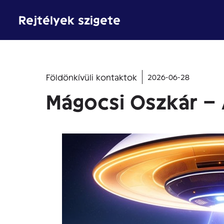
Kilépés
Rejtélyek szigete
a
tartalomba
Földönkívüli kontaktok
2026-06-28
Mágocsi Oszkár – 