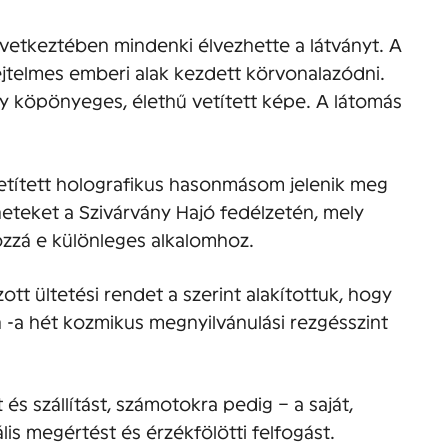
következtében mindenki élvezhette a látványt. A
jtelmes emberi alak kezdett körvonalazódni.
y köpönyeges, élethű vetített képe. A látomás
:
vetített holografikus hasonmásom jelenik meg
eteket a Szivárvány Hajó fedélzetén, mely
ozzá e különleges alkalomhoz.
tt ültetési rendet a szerint alakítottuk, hogy
n -a hét kozmikus megnyilvánulási rezgésszint
s szállítást, számotokra pedig – a saját,
is megértést és érzékfölötti felfogást.