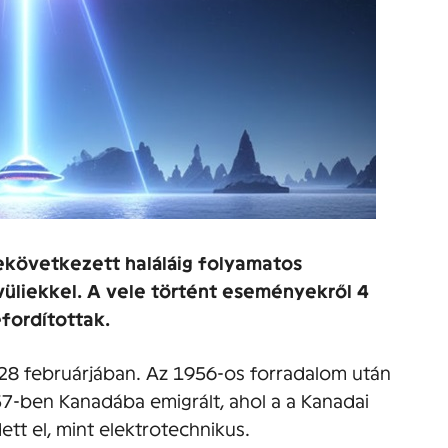
ekövetkezett haláláig folyamatos
ívüliekkel. A vele történt eseményekről 4
efordítottak.
28 februárjában. Az 1956-os forradalom után
57-ben Kanadába emigrált, ahol a a Kanadai
ett el, mint elektrotechnikus.