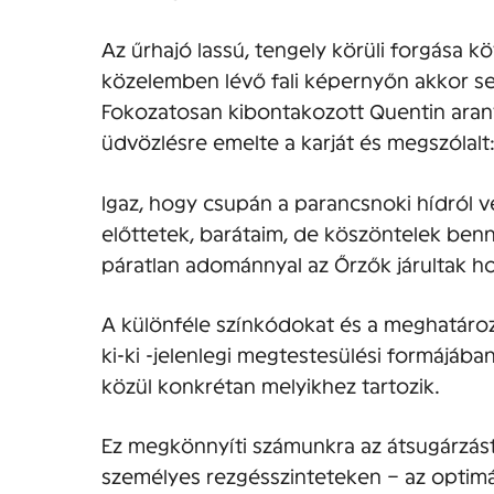
Az űrhajó lassú, tengely körüli forgása 
közelemben lévő fali képernyőn akkor se
Fokozatosan kibontakozott Quentin aran
üdvözlésre emelte a karját és megszólalt
Igaz, hogy csupán a parancsnoki hídról 
előttetek, barátaim, de köszöntelek benn
páratlan adománnyal az Őrzők járultak h
A különféle színkódokat és a meghatározo
ki-ki -jelenlegi megtestesülési formájába
közül konkrétan melyikhez tartozik.
Ez megkönnyíti számunkra az átsugárzást é
személyes rezgésszinteteken – az optimál