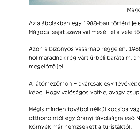
Mágo
Az alábbiakban egy 1988-ban történt jel
Mágocsi saját szavaival meséli el a vele t
Azon a bizonyos vasárnap reggelen, 1988
hol maradnak rég várt űrbéli barátaim, a
megelőző jel.
A látómezőmön – akárcsak egy tévéképern
képe. Hogy valóságos volt-e, avagy cs
Mégis minden további nélkül kocsiba vá
otthonomtól egy órányi távolságra eső N
környék már hemzsegett a turistáktól.