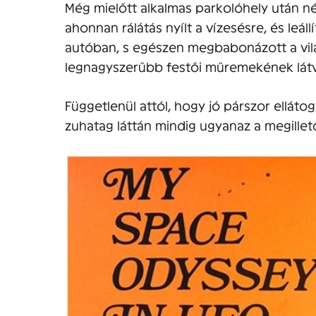
Még mielőtt alkalmas parkolóhely után n
ahonnan rálátás nyílt a vízesésre, és leá
autóban, s egészen megbabonázott a vilá
legnagyszerűbb festői műremekének lát
Függetlenül attól, hogy jó párszor ellá
zuhatag láttán mindig ugyanaz a megillető