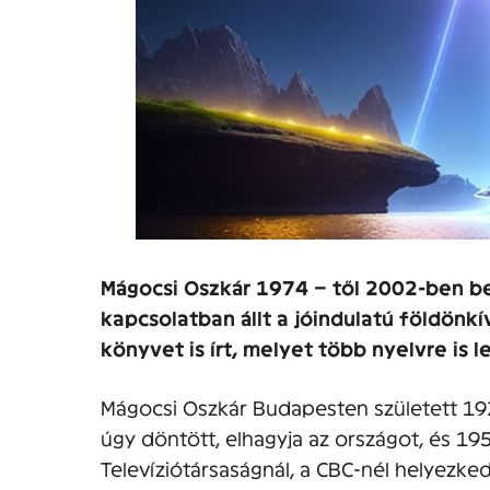
Mágocsi Oszkár 1974 – től 2002-ben b
kapcsolatban állt a jóindulatú földönk
könyvet is írt, melyet több nyelvre is l
Mágocsi Oszkár Budapesten született 19
úgy döntött, elhagyja az országot, és 19
Televíziótársaságnál, a CBC-nél helyezked