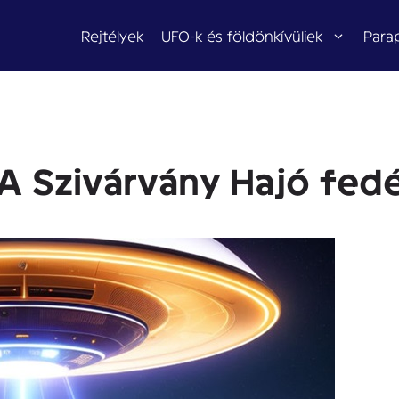
Rejtélyek
UFO-k és földönkívüliek
Para
A Szivárvány Hajó fed