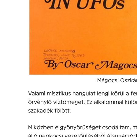
Mágocsi Oszkár
Valami misztikus hangulat lengi körül a
örvénylő víztömeget. Ez alkalommal külö
szakadék fölött.
Miközben e gyönyörűséget csodáltam, m
álló gépkocsi vezetőüléséből átsugárzód