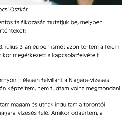
csi Oszkár
entős találkozását mutatjuk be, melyben
örténteket:
. július 3-án éppen ismét azon törtem a fejem,
mikor megérkezett a kapcsolatfelvételt
yőn – élesen felvillant a Niagara-vízesés
upán képzeltem, nem tudtam volna megmondani.
gtam magam és útnak indultam a torontói
iagara-vízesés felé. Amikor odaértem, a