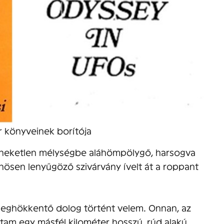
 könyveinek borítója
 feneketlen mélységbe aláhömpölygő, harsogva
nösen lenyűgöző szivárvány ívelt át a roppant
eghökkentő dolog történt velem. Onnan, az
tam egy másfél kilométer hosszú, rúd alakú