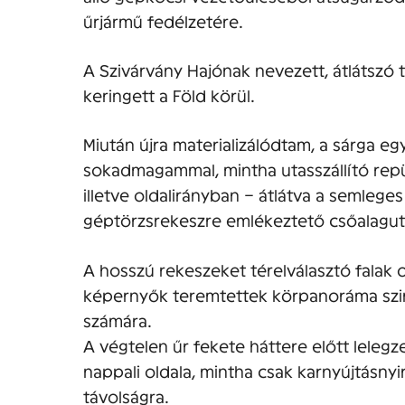
űrjármű fedélzetére.
A Szivárvány Hajónak nevezett, átlátszó
keringett a Föld körül.
Miután újra materializálódtam, a sárga e
sokadmagammal, mintha utasszállító repü
illetve oldalirányban – átlátva a semlege
géptörzsrekeszre emlékeztető csőalaguta
A hosszú rekeszeket térelválasztó falak 
képernyők teremtettek körpanoráma szin
számára.
A végtelen űr fekete háttere előtt lelegze
nappali oldala, mintha csak karnyújtásnyi
távolságra.