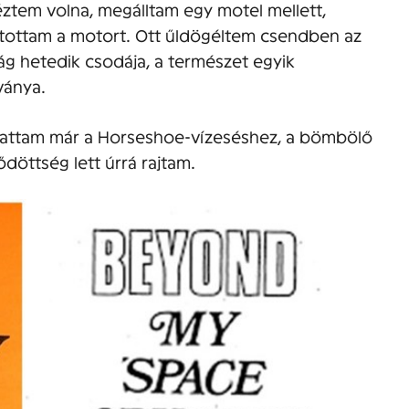
éztem volna, megálltam egy motel mellett,
llítottam a motort. Ott űldögéltem csendben az
g hetedik csodája, a természet egyik
ványa.
togattam már a Horseshoe-vízeséshez, a bömbölő
döttség lett úrrá rajtam.