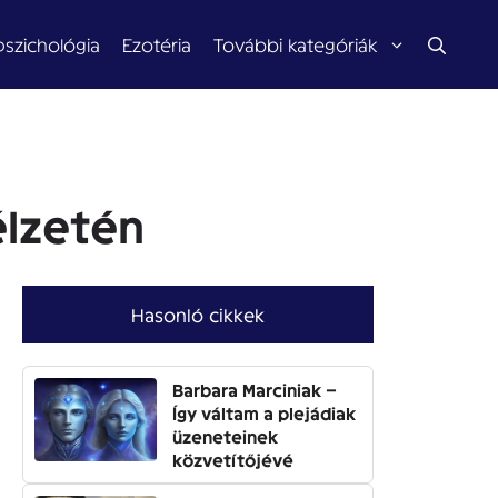
pszichológia
Ezotéria
További kategóriák
élzetén
Hasonló cikkek
Barbara Marciniak –
Így váltam a plejádiak
üzeneteinek
közvetítőjévé