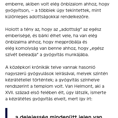
emberre, akiben volt elég önbizalom ahhoz, hogy
gyógyítson, – a többiek úgy tekintettek, mint
különleges adottságokkal rendelkezőre.
Holott a tény az, hogy az „adottság” az egész
emberiségé, és bárki élhet vele, ha van elég
önbizalma ahhoz, hogy megpróbálja és
elég komolyság van benne ahhoz, hogy „egész
szívét beleadja” a gyó­gyítás munkájába.
A középkori krónikák telve vannak hasonló
nagyszerű gyó­gyulások leírásával, melyek szintén
kézrátétellel történtek; a gyógyítás színhelye
rendszerint a templom volt. Van Helmont, aki a
XVII. század első felében élt, úgy látszik, ismerte
a kézrátétes gyógyítás elveit, mert így írt:
„a delejesség mindenütt jelen van