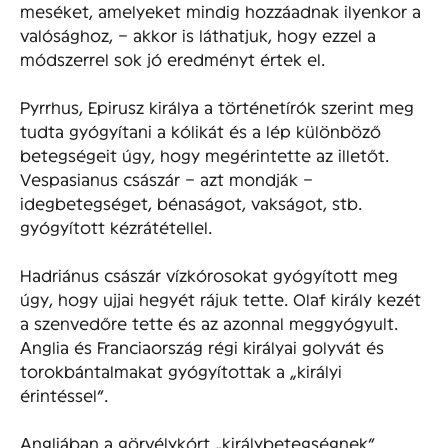
meséket, amelyeket mindig hozzáadnak ilyenkor a
valósághoz, – akkor is láthatjuk, hogy ezzel a
módszerrel sok jó eredményt értek el.
Pyrrhus, Epirusz királya a történetírók szerint meg
tudta gyógyítani a kólikát és a lép különböző
betegségeit úgy, hogy megérintette az illetőt.
Vespasianus császár – azt mondják –
idegbetegséget, bénaságot, vakságot, stb.
gyógyított kézrátétellel.
Hadriánus császár vízkórosokat gyógyított meg
úgy, hogy ujjai hegyét rájuk tette. Olaf király kezét
a szenvedőre tette és az azonnal meggyógyult.
Anglia és Franciaország régi királyai golyvát és
torokbántalmakat gyógyítottak a „királyi
érintéssel”.
Angliában a görvélykórt „királybetegségnek”