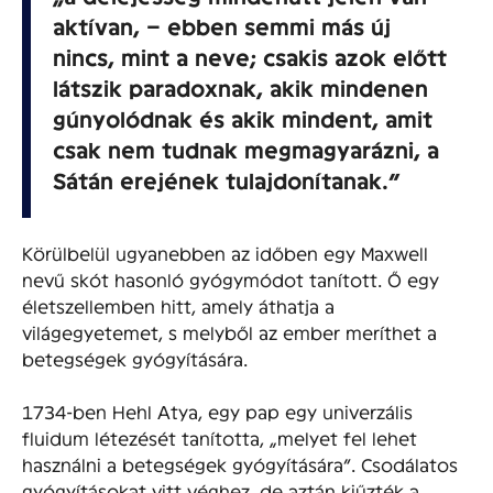
aktívan, – ebben semmi más új
nincs, mint a neve; csakis azok előtt
látszik paradoxnak, akik mindenen
gúnyolódnak és akik mindent, amit
csak nem tudnak megmagyarázni, a
Sátán erejének tulajdonítanak.”
Körülbelül ugyanebben az időben egy Maxwell
nevű skót hasonló gyógymódot tanított. Ő egy
életszellemben hitt, amely áthatja a
világegyetemet, s melyből az ember meríthet a
betegségek gyógyítására.
1734-ben Hehl Atya, egy pap egy univerzá­lis
fluidum létezését tanította, „melyet fel lehet
használni a betegségek gyógyítására”. Csodálatos
gyógyításokat vitt véghez, de aztán kiűzték a