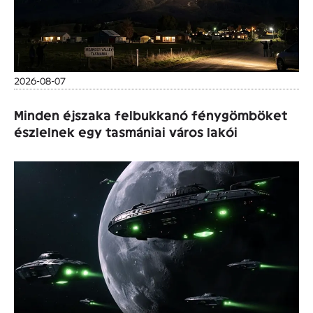
2026-08-07
Minden éjszaka felbukkanó fénygömböket
észlelnek egy tasmániai város lakói