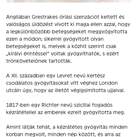
Angliában Grestrakes óriási szenzációt keltett és
valóságos üldözést vívott ki maga ellen azzal, hogy
a legkülönbözőbb betegségeket meggyó­gyította
ezen a módon; sikerrel gyógyított olyan
betegségeket is, melyek a közhit szerint csak
„királyi érintéssel” voltak gyó­gyíthatók, s ezért
trónkövetelőnek tartották.
A XII. században egy Levret nevű kertész
csodálatos gyógyításokat vitt véghez London
utcáin úgy, hogy az illetőt végigsimította ujjaival.
1817-ben egy Richter nevű szicíliai fogadós
kézrátétellel az emberek ezreit gyógyította meg.
Amint látják tehát, a kézrátétes gyógyítás minden
korban megvolt, minden nép között, és arra az