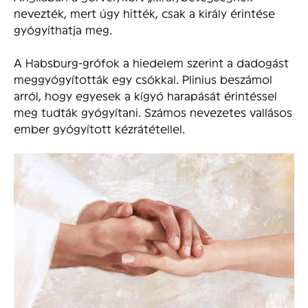
nevezték, mert úgy hitték, csak a király érintése
gyógyíthatja meg.
A Habsburg-grófok a hiedelem szerint a dadogást
meggyó­gyították egy csókkal. Plinius beszámol
arról, hogy egyesek a kígyó harapását érintéssel
meg tudták gyógyítani. Számos nevezetes vallásos
ember gyógyított kézrátétellel.