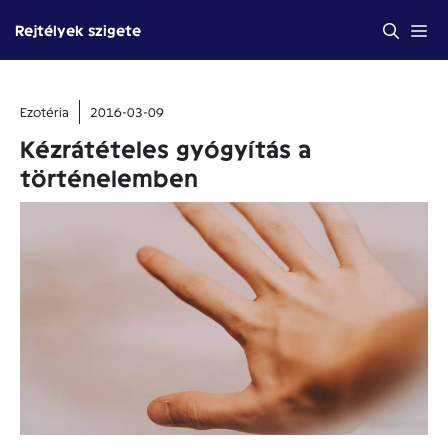
Kilépés
Me
Rejtélyek szigete
a
tartalomba
Ezotéria
2016-03-09
Kézrátételes gyógyítás a
történelemben