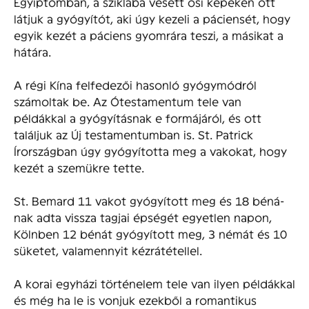
Egyiptomban, a sziklába vésett ősi képeken ott
látjuk a gyógyítót, aki úgy kezeli a páciensét, hogy
egyik kezét a páciens gyomrára teszi, a másikat a
hátára.
A régi Kína felfedezői hasonló gyógymódról
számoltak be. Az Ótestamentum tele van
példákkal a gyógyításnak e formájáról, és ott
találjuk az Új testamentumban is. St. Patrick
Írországban úgy gyógyította meg a vakokat, hogy
kezét a szemükre tette.
St. Bemard 11 vakot gyógyított meg és 18 béná­
nak adta vissza tagjai épségét egyetlen napon,
Kölnben 12 bé­nát gyógyított meg, 3 némát és 10
süketet, valamennyit kézrátétellel.
A korai egyházi történelem tele van ilyen példákkal
és még ha le is vonjuk ezekből a romantikus