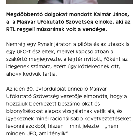
Megdöbbentő dolgokat mondott Kalmár János,
a a Magyar Ufókutató Szövetség elnöke, aki az
RTL reggeli műsorának volt a vendége.
Nemrég egy Rynair járaton a pilóta és az utasok is
egy UFO-t észleltek, mellyel kapcsolatban a
szakértő megjegyezte, a légtér nyitott, főként az
idegenek számára, ezért úgy közlekednek ott,
ahogy kedvük tartja.
Az idén 30. évfordulóját ünneplő Magyar
Ufókutató Szövetség vezetője elmondta, hogy a
hozzájuk beérkezett beszámolókat és
bizonyítékokat alapos vizsgálatnak vetik alá, és
igyekeznek minél racionálisabb következtetéseket
levonni azokból, hiszen – mint jelezte – „nem
minden UFO, ami fénylik”.