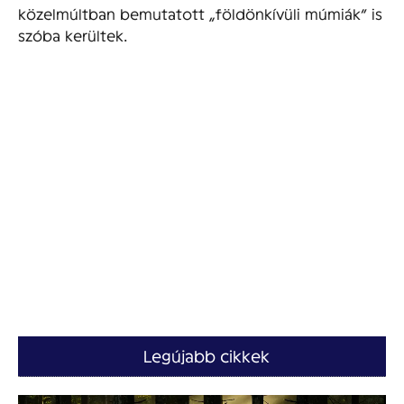
közelmúltban bemutatott „földönkívüli múmiák” is
szóba kerültek.
Legújabb cikkek