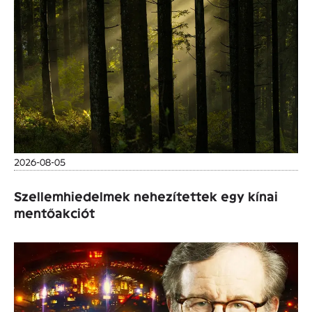
2026-08-05
Szellemhiedelmek nehezítettek egy kínai
mentőakciót