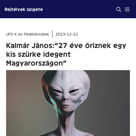
Kilépés
Me
Rejtélyek szigete
a
tartalomba
UFO-k és földönkívüliek
2023-12-22
Kalmár János:”27 éve őriznek egy
kis szürke idegent
Magyarországon”