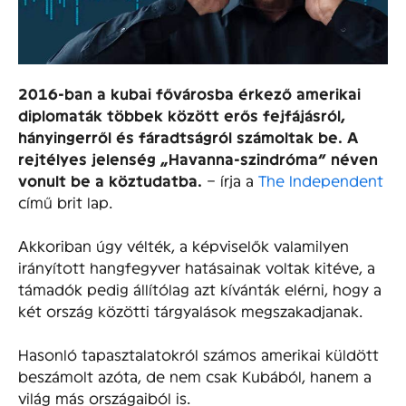
2016-ban a kubai fővárosba érkező amerikai
diplomaták többek között erős fejfájásról,
hányingerről és fáradtságról számoltak be. A
rejtélyes jelenség „Havanna-szindróma” néven
vonult be a köztudatba.
– írja a
The Independent
című brit lap.
Akkoriban úgy vélték, a képviselők valamilyen
irányított hangfegyver hatásainak voltak kitéve, a
támadók pedig állítólag azt kívánták elérni, hogy a
két ország közötti tárgyalások megszakadjanak.
Hasonló tapasztalatokról számos amerikai küldött
beszámolt azóta, de nem csak Kubából, hanem a
világ más országaiból is.