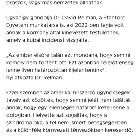
oroszok, vagy más nemzetek állhatnak.
Ugyanígy gondolja Dr. David Relman, a Stanford
Egyetem munkatársa is, aki 2022-ben tagja volt
annak a kormány által kinevezett testületnek,
amely a kubai incidenst vizsgálta.
„Az ember elsőre talán azt mondaná, hogy semmi
komoly nem történt ott. Ezt azonban felelőtlenség
lenne ilyen határozottan kijelentenünk”. –
nyilatkozta Dr. Relman
Ezzel szemben az amerikai hírszerző ügynökségek
tavaly azt közölték, hogy semmi jelét nem találták
annak, hogy egy ellenséges hatalom keze lenne a
dologban. Helyette azt sugallták, hogy a
szindróma oka, a fel nem ismert betegségekben
és a különféle környezeti tényezőkben keresendő.