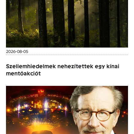
2026-08-05
Szellemhiedelmek nehezítettek egy kínai
mentőakciót