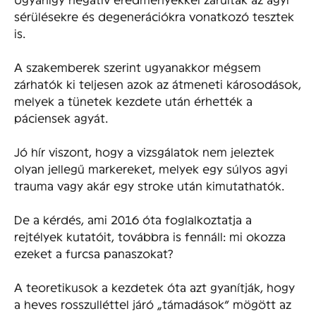
sérülésekre és degenerációkra vonatkozó tesztek
is.
A szakemberek szerint ugyanakkor mégsem
zárhatók ki teljesen azok az átmeneti károsodások,
melyek a tünetek kezdete után érhették a
páciensek agyát.
Jó hír viszont, hogy a vizsgálatok nem jeleztek
olyan jellegű markereket, melyek egy súlyos agyi
trauma vagy akár egy stroke után kimutathatók.
De a kérdés, ami 2016 óta foglalkoztatja a
rejtélyek kutatóit, továbbra is fennáll: mi okozza
ezeket a furcsa panaszokat?
A teoretikusok a kezdetek óta azt gyanítják, hogy
a heves rosszulléttel járó „támadások” mögött az