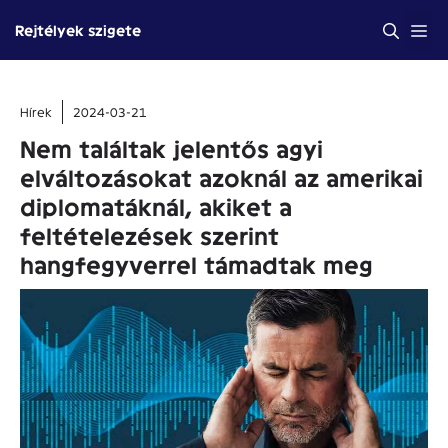
Kilépés
Me
Rejtélyek szigete
a
tartalomba
Hírek
2024-03-21
Nem találtak jelentős agyi
elváltozásokat azoknál az amerikai
diplomatáknál, akiket a
feltételezések szerint
hangfegyverrel támadtak meg