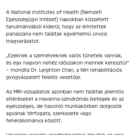
A National Institutes of Health (Nemzeti
Egészségügyi Intézet) napokban közzétett
tanulmányából kiderül, hogy az érintettek
panaszaira nem találtak egyértelmű orvosi
magyarázatot.
„Ezeknek a személyeknek valós tüneteik vannak,
és egy nagyon nehéz időszakon mennek keresztül”
– mondta Dr. Leighton Chan, a NIH rehabilitációs
gyógyászatért felelős vezetője.
Az MRI-vizsgálatok azonban nem találtak jelentős
eltéréseket a Havanna-szindrómás betegek és az
egészséges, de hasonló munkakörben dolgozók
agyának térfogata, szerkezete vagy
fehérállománya között.
Ugyanígy negatív eredményekkel zárultak az agyi