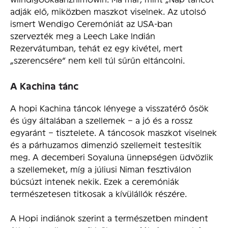
adják elő, miközben maszkot viselnek. Az utolsó
ismert Wendigo Ceremóniát az USA-ban
szervezték meg a Leech Lake Indián
Rezervátumban, tehát ez egy kivétel, mert
„szerencsére” nem kell túl sűrűn eltáncolni.
A Kachina tánc
A hopi Kachina táncok lényege a visszatérő ősök
és úgy általában a szellemek – a jó és a rossz
egyaránt – tisztelete. A táncosok maszkot viselnek
és a párhuzamos dimenzió szellemeit testesítik
meg. A decemberi Soyaluna ünnepségen üdvözlik
a szellemeket, míg a júliusi Niman fesztiválon
búcsúzt intenek nekik. Ezek a ceremóniák
természetesen titkosak a kívülállók részére.
A Hopi indiánok szerint a természetben mindent