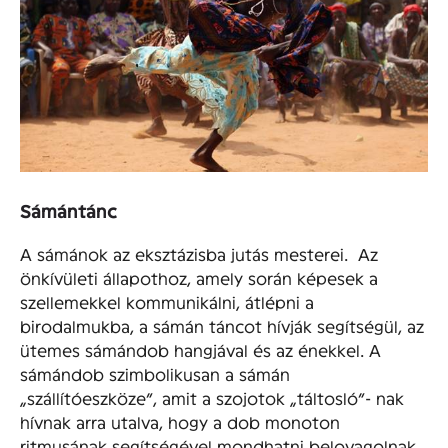
Sámántánc
A sámánok az eksztázisba jutás mesterei. Az
önkívületi állapothoz, amely során képesek a
szellemekkel kommunikálni, átlépni a
birodalmukba, a sámán táncot hívják segítségül, az
ütemes sámándob hangjával és az énekkel. A
sámándob szimbolikusan a sámán
„szállítóeszköze”, amit a szojotok „táltosló”- nak
hívnak arra utalva, hogy a dob monoton
ritmusának segítségével mondhatni belovagolnak