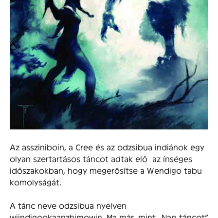
Az assziniboin, a Cree és az odzsibua indiánok egy
olyan szertartásos táncot adtak elő az ínséges
időszakokban, hogy megerősítse a Wendigo tabu
komolyságát.
A tánc neve odzsibua nyelven
wiindigookaanzhimowin. Ma már, mint „Nap táncot”