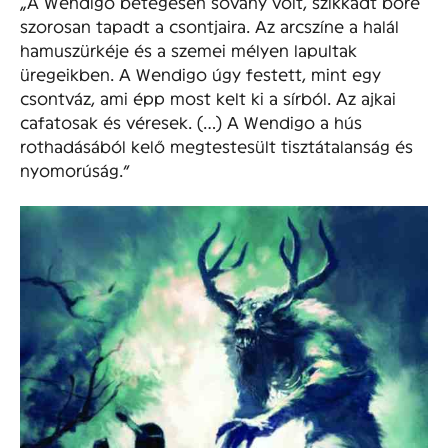
„A Wendigo betegesen sovány volt, szikkadt bőre
szorosan tapadt a csontjaira. Az arcszíne a halál
hamuszürkéje és a szemei mélyen lapultak
üregeikben. A Wendigo úgy festett, mint egy
csontváz, ami épp most kelt ki a sírból. Az ajkai
cafatosak és véresek. (…) A Wendigo a hús
rothadásából kelő megtestesült tisztátalanság és
nyomorúság.”