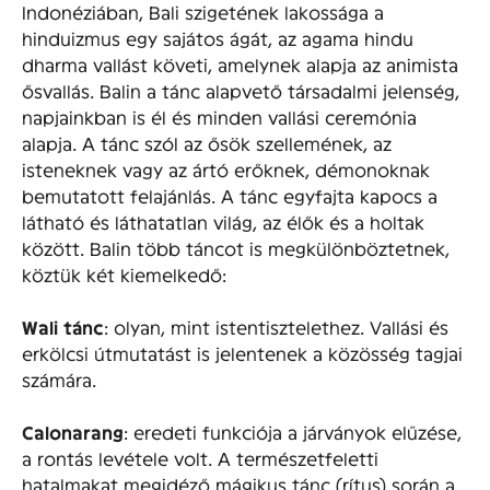
Indonéziában, Bali szigetének lakossága a
hinduizmus egy sajátos ágát, az agama hindu
dharma vallást követi, amelynek alapja az animista
ősvallás. Balin a tánc alapvető társadalmi jelenség,
napjainkban is él és minden vallási ceremónia
alapja. A tánc szól az ősök szellemének, az
isteneknek vagy az ártó erőknek, démonoknak
bemutatott felajánlás. A tánc egyfajta kapocs a
látható és láthatatlan világ, az élők és a holtak
között. Balin több táncot is megkülönböztetnek,
köztük két kiemelkedő:
Wali tánc
: olyan, mint istentisztelethez. Vallási és
erkölcsi útmutatást is jelentenek a közösség tagjai
számára.
Calonarang
: eredeti funkciója a járványok elűzése,
a rontás levétele volt. A természetfeletti
hatalmakat megidéző mágikus tánc (rítus) során a