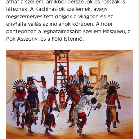
áthat a szellem, amikből persze jók és rosszak is
léteznek. A Kachinas-ok szellemek, avagy
megszemélyesített dolgok a világban és ez
egyfajta vallás az indiánok körében. A hopi
panteonban a leghatalmasabb szellem Masauwu, a
Pók Asszony, és a Föld Istennő.