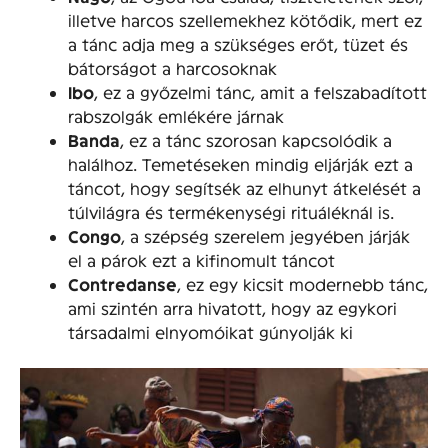
illetve harcos szellemekhez kötődik, mert ez
a tánc adja meg a szükséges erőt, tüzet és
bátorságot a harcosoknak
Ibo
, ez a győzelmi tánc, amit a felszabadított
rabszolgák emlékére járnak
Banda
, ez a tánc szorosan kapcsolódik a
halálhoz. Temetéseken mindig eljárják ezt a
táncot, hogy segítsék az elhunyt átkelését a
túlvilágra és termékenységi rituáléknál is.
Congo
, a szépség szerelem jegyében járják
el a párok ezt a kifinomult táncot
Contredanse
, ez egy kicsit modernebb tánc,
ami szintén arra hivatott, hogy az egykori
társadalmi elnyomóikat gúnyolják ki