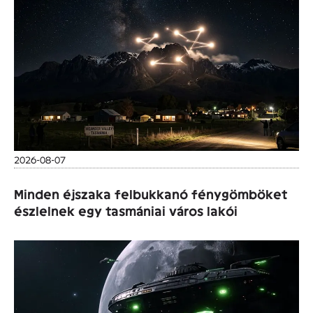
2026-08-07
Minden éjszaka felbukkanó fénygömböket
észlelnek egy tasmániai város lakói