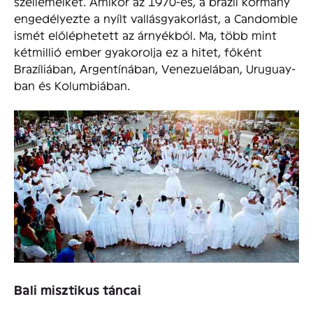
szellemeiket. Amikor az 1970-es, a brazil kormány
engedélyezte a nyílt vallásgyakorlást, a Candomble
ismét előléphetett az árnyékból. Ma, több mint
kétmillió ember gyakorolja ez a hitet, főként
Brazíliában, Argentínában, Venezuelában, Uruguay-
ban és Kolumbiában.
Bali misztikus táncai