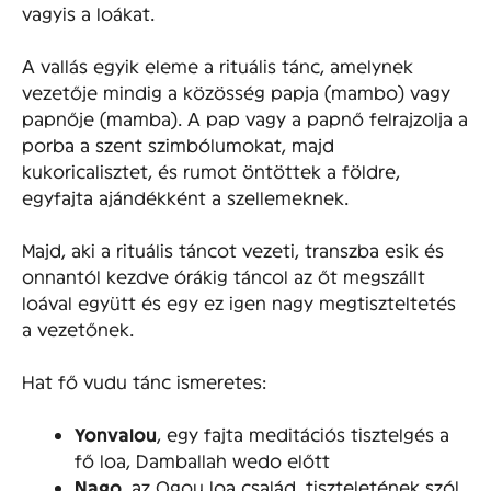
vagyis a loákat.
A vallás egyik eleme a rituális tánc, amelynek
vezetője mindig a közösség papja (mambo) vagy
papnője (mamba). A pap vagy a papnő felrajzolja a
porba a szent szimbólumokat, majd
kukoricalisztet, és rumot öntöttek a földre,
egyfajta ajándékként a szellemeknek.
Majd, aki a rituális táncot vezeti, transzba esik és
onnantól kezdve órákig táncol az őt megszállt
loával együtt és egy ez igen nagy megtiszteltetés
a vezetőnek.
Hat fő vudu tánc ismeretes:
Yonvalou
, egy fajta meditációs tisztelgés a
fő loa, Damballah wedo előtt
Nago
, az Ogou loa család, tiszteletének szól,