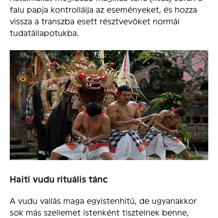
falu papja kontrollálja az eseményeket, és hozza
vissza a transzba esett résztvevőket normál
tudatállapotukba.
Haiti vudu rituális tánc
A vudu vallás maga egyistenhitű, de ugyanakkor
sok más szellemet istenként tisztelnek benne,