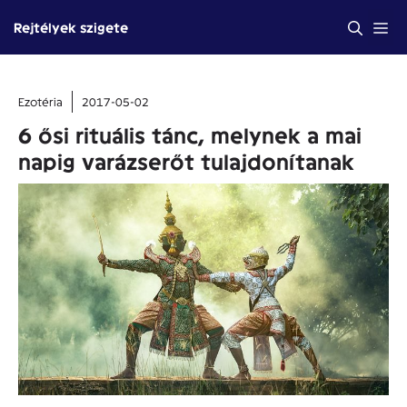
Kilépés
Me
Rejtélyek szigete
a
tartalomba
Ezotéria
2017-05-02
6 ősi rituális tánc, melynek a mai
napig varázserőt tulajdonítanak