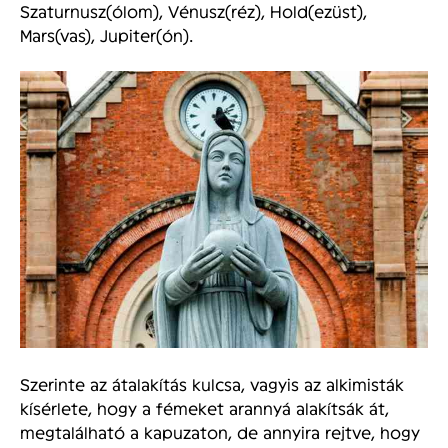
Szaturnusz(ólom), Vénusz(réz), Hold(ezüst),
Mars(vas), Jupiter(ón).
Szerinte az átalakítás kulcsa, vagyis az alkimisták
kísérlete, hogy a fémeket arannyá alakítsák át,
megtalálható a kapuzaton, de annyira rejtve, hogy