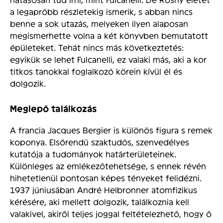
a legapróbb részletekig ismerik, s abban nincs
benne a sok utazás, melyeken ilyen alaposan
megismerhette volna a két könyvben bemutatott
épületeket. Tehát nincs más következtetés:
egyikük se lehet Fulcanelli, ez valaki más, aki a kor
titkos tanokkal foglalkozó körein kívül él és
dolgozik.
Meglepő találkozás
A francia Jacques Bergier is különös figura s remek
koponya. Elsőrendű szaktudós, szenvedélyes
kutatója a tudományok határterületeinek.
Különleges az emlékezőtehetsége, s ennek révén
hihetetlenül pontosan képes tényeket felidézni.
1937 júniusában André Helbronner atomfizikus
kérésére, aki mellett dolgozik, találkoznia kell
valakivel, akiről teljes joggal feltételezhető, hogy ő