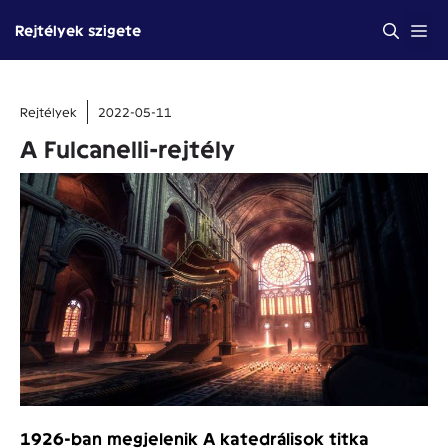
Kilépés
Me
Rejtélyek szigete
a
tartalomba
Rejtélyek
2022-05-11
A Fulcanelli-rejtély
1926-ban megjelenik A katedrálisok titka