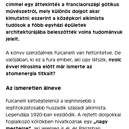
címmel egy áttekintés a franciaországi gótikus
művészetről, mely különös dolgot akar
kimutatni: eszerint a középkori alkimista
tudósok a főbb egyházi épületek
architektúrájába beleszőtték volna tudományuk
jeleit.
A könyv szerzőjének Fulcanelli van feltüntetve. De
valójában, ki ez a fura ember, aki úgy látszik,
nyolc
évvel Hirosima előtt már ismerte az
atomenergia titkait?
Az ismeretlen álneve
Fulcanelli kétségtelenül a leghíresebb s
legtitokzatosabb huszadik századi alkimista.
Legendája 1920-ban kezdődik. A rejtett dolgokkal
foglalkozó körökben hivatkoznak egy
„nagy
mesterre”
, aki jelenleg is él, és Párizsban