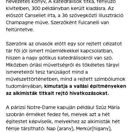
nevezetes könyv, A katedrálisok titka, fényűző
kivitelben, 300 példányban került kiadásra. Az
előszót Canseliet írta, a 36 szövegközti illusztráció
Champagne műve. Szerzőként Fulcanelli van
feltüntetve.
Szerzőnk az olvasók előtt egy sor rejtett célzatot
tár föl jól ismert műemlékekkel kapcsolatban,
hiszen a nagy gótikus katedrálisokról van szó.
Miközben óriási műveltségről és tökéletes tárgyi
ismereteiről tesz tanúságot mind a
művészettörténetben, mind a rejtett szimbólumok
tudományában,
kimutatja a vallási építményeken
az alkimisták titkait rejtő hivatkozásokat.
A párizsi Notre-Dame kapuján például Szűz Mária
szobrán érméket fedez fel, melyek azt a hét
égitestet képviselik, melyekhez az alkimisták hét
fémje társítható: Nap (arany), Merkúr(higany),