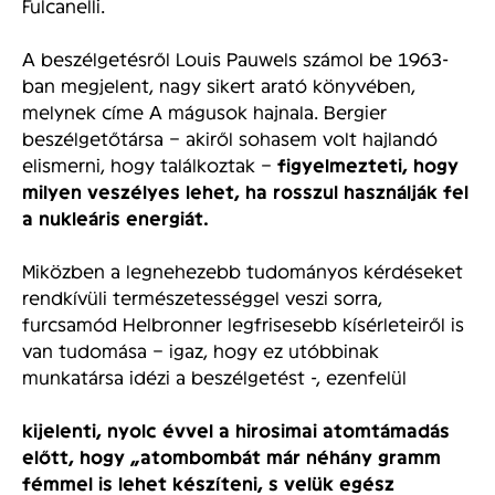
Fulcanelli.
A beszélgetésről Louis Pauwels számol be 1963-
ban megjelent, nagy sikert arató könyvében,
melynek címe A mágusok hajnala. Bergier
beszélgetőtársa – akiről sohasem volt hajlandó
elismerni, hogy találkoztak –
figyelmezteti, hogy
milyen veszélyes lehet, ha rosszul használják fel
a nukleáris energiát.
Miközben a legnehezebb tudományos kérdéseket
rendkívüli természetességgel veszi sorra,
furcsamód Helbronner legfrisesebb kísérleteiről is
van tudomása – igaz, hogy ez utóbbinak
munkatársa idézi a beszélgetést -, ezenfelül
kijelenti, nyolc évvel a hirosimai atomtámadás
előtt, hogy „atombombát már néhány gramm
fémmel is lehet készíteni, s velük egész