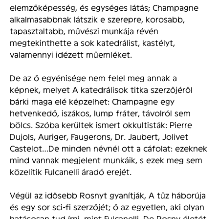
elemzőképesség, és egységes látás; Champagne
alkalmasabbnak látszik e szerepre, korosabb,
tapasztaltabb, művészi munkája révén
megtekinthette a sok katedrálist, kastélyt,
valamennyi idézett műemléket.
De az ő egyénisége nem felel meg annak a
képnek, melyet A katedrálisok titka szerzőjéről
bárki maga elé képzelhet: Champagne egy
hetvenkedő, iszákos, lump fráter, távolról sem
bölcs. Szóba kerültek ismert okkultisták: Pierre
Dujols, Auriger, Faugerons, Dr. Jaubert, Jolivet
Castelot…De minden névnél ott a cáfolat: ezeknek
mind vannak megjelent munkáik, s ezek meg sem
közelítik Fulcanelli áradó erejét.
Végül az idősebb Rosnyt gyanítják, A tűz háborúja
és egy sor sci-fi szerzőjét; ő az egyetlen, aki olyan
hatásosan tud írni, mint Fulcanelli. De Rosny életét