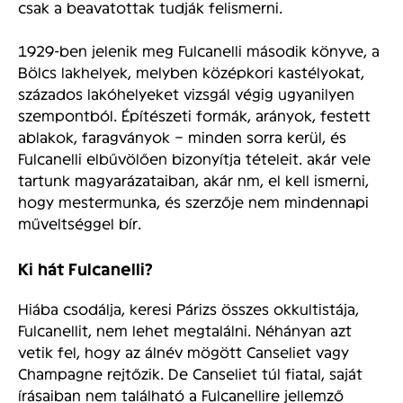
csak a beavatottak tudják felismerni.
1929-ben jelenik meg Fulcanelli második könyve, a
Bölcs lakhelyek, melyben középkori kastélyokat,
százados lakóhelyeket vizsgál végig ugyanilyen
szempontból. Építészeti formák, arányok, festett
ablakok, faragványok – minden sorra kerül, és
Fulcanelli elbűvölően bizonyítja tételeit. akár vele
tartunk magyarázataiban, akár nm, el kell ismerni,
hogy mestermunka, és szerzője nem mindennapi
műveltséggel bír.
Ki hát Fulcanelli?
Hiába csodálja, keresi Párizs összes okkultistája,
Fulcanellit, nem lehet megtalálni. Néhányan azt
vetik fel, hogy az álnév mögött Canseliet vagy
Champagne rejtőzik. De Canseliet túl fiatal, saját
írásaiban nem található a Fulcanellire jellemző