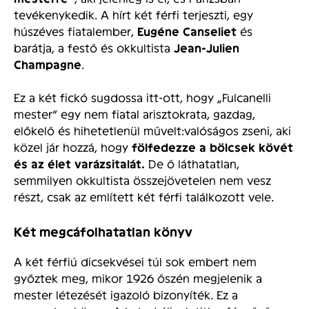
tevékenykedik. A hírt két férfi terjeszti, egy
húszéves fiatalember,
Eugéne Canseliet
és
barátja, a festő és okkultista
Jean-Julien
Champagne
.
Ez a két fickó sugdossa itt-ott, hogy „Fulcanelli
mester” egy nem fiatal arisztokrata, gazdag,
előkelő és hihetetlenül művelt:valóságos zseni, aki
közel jár hozzá, hogy
fölfedezze a bölcsek kövét
és az élet varázsitalát.
De ő láthatatlan,
semmilyen okkultista összejövetelen nem vesz
részt, csak az említett két férfi találkozott vele.
Két megcáfolhatatlan könyv
A két férfiú dicsekvései túl sok embert nem
győztek meg, mikor 1926 őszén megjelenik a
mester létezését igazoló bizonyíték. Ez a