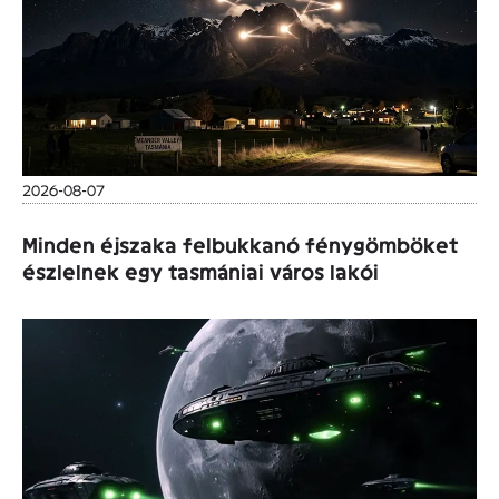
2026-08-07
Minden éjszaka felbukkanó fénygömböket
észlelnek egy tasmániai város lakói