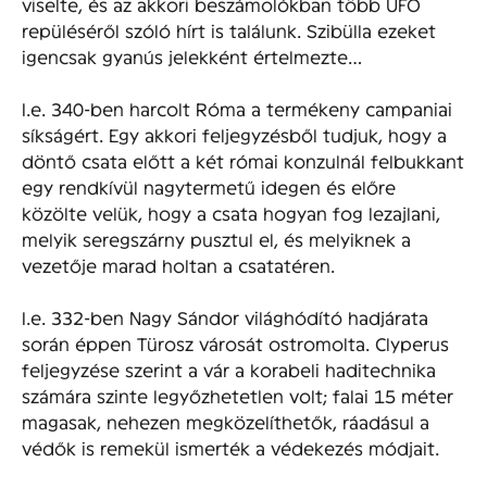
viselte, és az akkori beszámolókban több UFO
repüléséről szóló hírt is találunk. Szibülla ezeket
igencsak gyanús jelekként értelmezte…
I.e. 340-ben harcolt Róma a termékeny campaniai
síkságért. Egy akkori feljegyzésből tudjuk, hogy a
döntő csata előtt a két római konzulnál felbukkant
egy rendkívül nagytermetű idegen és előre
közölte velük, hogy a csata hogyan fog lezajlani,
melyik seregszárny pusztul el, és melyiknek a
vezetője marad holtan a csatatéren.
I.e. 332-ben Nagy Sándor világhódító hadjárata
során éppen Türosz városát ostromolta. Clyperus
feljegyzése szerint a vár a korabeli haditechnika
számára szinte legyőzhetetlen volt; falai 15 méter
magasak, nehezen megközelíthetők, ráadásul a
védők is remekül ismerték a védekezés módjait.