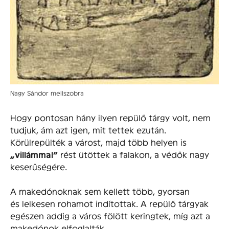
Nagy Sándor mellszobra
Hogy pontosan hány ilyen repülő tárgy volt, nem
tudjuk, ám azt igen, mit tettek ezután.
Körülrepülték a várost, majd több helyen is
„villámmal”
rést ütöttek a falakon, a védők nagy
keserűségére.
A makedónoknak sem kellett több, gyorsan
és lelkesen rohamot indítottak. A repülő tárgyak
egészen addig a város fölött keringtek, míg azt a
makedónok elfoglalták.