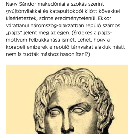
Nagy Sándor makedónjai a szokás szerint
gyújtónyilakkal és katapultokból kilőtt kövekkel
kísérleteztek, szinte eredménytelenül. Ekkor
váratlanul háromszög-alakzatban repülő számos
„pajzs” jelent meg az égen. (Érdekes a pajzs-
motívum felbukkanása ismét. Lehet, hogy a
korabeli emberek e repülő tárgyakat alakjuk miatt
nem is tudták máshoz hasonlítani?)