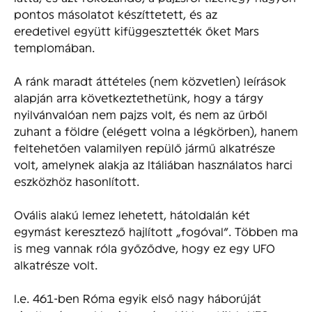
pontos másolatot készíttetett, és az
eredetivel együtt kifüggesztették őket Mars
templomában.
A ránk maradt áttételes (nem közvetlen) leírások
alapján arra következtethetünk, hogy a tárgy
nyilvánvalóan nem pajzs volt, és nem az űrből
zuhant a földre (elégett volna a légkörben), hanem
feltehetően valamilyen repülő jármű alkatrésze
volt, amelynek alakja az Itáliában használatos harci
eszközhöz hasonlított.
Ovális alakú lemez lehetett, hátoldalán két
egymást keresztező hajlított „fogóval”. Többen ma
is meg vannak róla győződve, hogy ez egy UFO
alkatrésze volt.
I.e. 461-ben Róma egyik első nagy háborúját