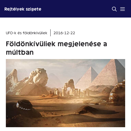
Kilépés
Me
Rejtélyek szigete
a
tartalomba
UFO-k és földönkívüliek
2016-12-22
Földönkívüliek megjelenése a
múltban