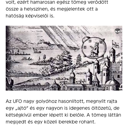
volt, ezért hamarosan egész tömeg verődött
össze a helyszínen, és megjelentek ott a
hatóság képviselői is.
Az UFO nagy golyóhoz hasonlított, megnyílt rajta
egy „ajtó” és egy nagyon is idegenes öltözetű, de
kétségkívül ember lépett ki belőle. A tömeg láttán
megĳedt és egy közeli berekbe rohant.