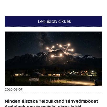
Legújabb cikkek
2026-08-07
Minden éjszaka felbukkanó fénygömböket
észlelnek egy tasmániai város lakói