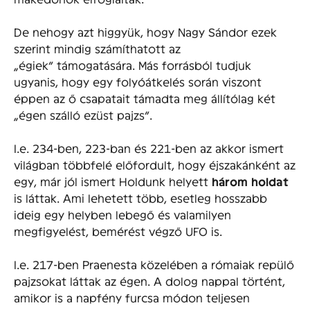
De nehogy azt higgyük, hogy Nagy Sándor ezek
szerint mindig számíthatott az
„égiek” támogatására. Más forrásból tudjuk
ugyanis, hogy egy folyóátkelés során viszont
éppen az ő csapatait támadta meg állítólag két
„égen szálló ezüst pajzs”.
I.e. 234-ben, 223-ban és 221-ben az akkor ismert
világban többfelé előfordult, hogy éjszakánként az
egy, már jól ismert Holdunk helyett
három holdat
is láttak. Ami lehetett több, esetleg hosszabb
ideig egy helyben lebegő és valamilyen
megfigyelést, bemérést végző UFO is.
I.e. 217-ben Praenesta közelében a rómaiak repülő
pajzsokat láttak az égen. A dolog nappal történt,
amikor is a napfény furcsa módon teljesen