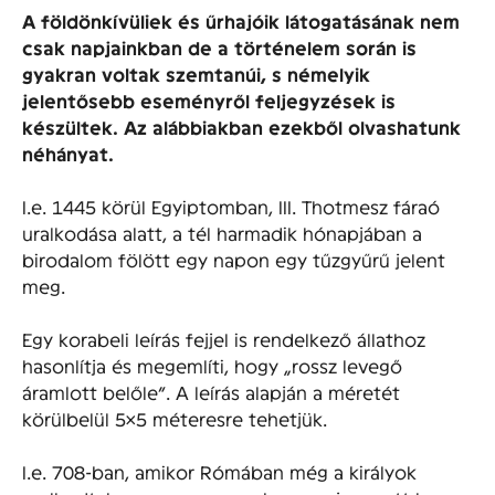
A földönkívüliek és űrhajóik látogatásának nem
csak napjainkban de a történelem során is
gyakran voltak szemtanúi, s némelyik
jelentősebb eseményről feljegyzések is
készültek. Az alábbiakban ezekből olvashatunk
néhányat.
I.e. 1445 körül Egyiptomban, III. Thotmesz fáraó
uralkodása alatt, a tél harmadik hónapjában a
birodalom fölött egy napon egy tűzgyűrű jelent
meg.
Egy korabeli leírás fejjel is rendelkező állathoz
hasonlítja és megemlíti, hogy „rossz levegő
áramlott belőle”. A leírás alapján a méretét
körülbelül 5×5 méteresre tehetjük.
I.e. 708-ban, amikor Rómában még a királyok