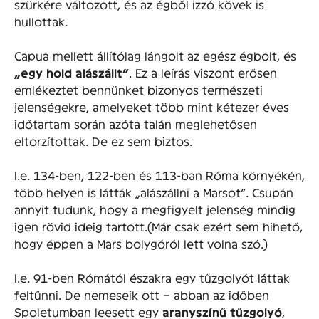
szürkére változott, és az égből izzó kövek is
hullottak.
Capua mellett állítólag lángolt az egész égbolt, és
„egy hold alászállt”
. Ez a leírás viszont erősen
emlékeztet bennünket bizonyos természeti
jelenségekre, amelyeket több mint kétezer éves
időtartam során azóta talán meglehetősen
eltorzítottak. De ez sem biztos.
I.e. 134-ben, 122-ben és 113-ban Róma környékén,
több helyen is látták „alászállni a Marsot”. Csupán
annyit tudunk, hogy a megfigyelt jelenség mindig
igen rövid ideig tartott.(Már csak ezért sem hihető,
hogy éppen a Mars bolygóról lett volna szó.)
I.e. 91-ben Rómától északra egy tűzgolyót láttak
feltűnni. De nemeseik ott – abban az időben
Spoletumban leesett egy
aranyszínű tűzgolyó
,