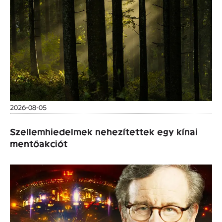
2026-08-05
Szellemhiedelmek nehezítettek egy kínai
mentőakciót