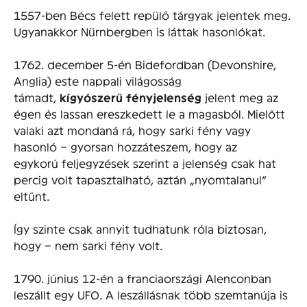
1557-ben Bécs felett repülő tárgyak jelentek meg.
Ugyanakkor Nürnbergben is láttak hasonlókat.
1762. december 5-én Bidefordban (Devonshire,
Anglia) este nappali világosság
támadt,
kígyószerű fényjelenség
jelent meg az
égen és lassan ereszkedett le a magasból. Mielőtt
valaki azt mondaná rá, hogy sarki fény vagy
hasonló – gyorsan hozzáteszem, hogy az
egykorú feljegyzések szerint a jelenség csak hat
percig volt tapasztalható, aztán „nyomtalanul”
eltűnt.
Így szinte csak annyit tudhatunk róla biztosan,
hogy – nem sarki fény volt.
1790. június 12-én a franciaországi Alenconban
leszállt egy UFO. A leszállásnak több szemtanúja is