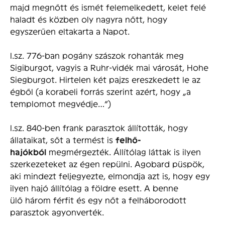
majd megnőtt és ismét felemelkedett, kelet felé
haladt és közben oly nagyra nőtt, hogy
egyszerűen eltakarta a Napot.
I.sz. 776-ban pogány szászok rohanták meg
Sigiburgot, vagyis a Ruhr-vidék mai városát, Hohe
Siegburgot. Hirtelen két pajzs ereszkedett le az
égből (a korabeli forrás szerint azért, hogy „a
templomot megvédje…”)
I.sz. 840-ben frank parasztok állították, hogy
állataikat, sőt a termést is
felhő-
hajókból
megmérgezték. Állítólag láttak is ilyen
szerkezeteket az égen repülni. Agobard püspök,
aki mindezt feljegyezte, elmondja azt is, hogy egy
ilyen hajó állítólag a földre esett. A benne
ülő három férfit és egy nőt a felháborodott
parasztok agyonverték.