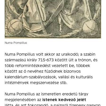
Numa Pompilius
Numa Pompilius volt akkor az uralkodó; a szabin
származású király 715-673 között ült a trónon, és
több reformintézkedést vezetett be, többek
között az ő nevéhez fűződnek bizonyos
kalendárium-szabályozások, vallási és kulturális
intézmények megszervezése stb.
Numa Pompilius az ismeretlen eredetű tárgy
megjelenésében az
istenek kedvező jelét
látta, és azt fokozandó, a pajzsról tizenegy nagyon