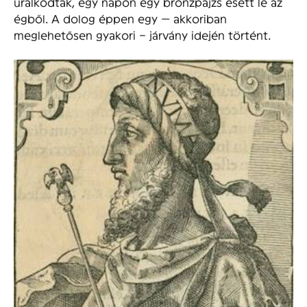
uralkodtak, egy napon egy bronzpajzs esett le az
égből. A dolog éppen egy — akkoriban
meglehetősen gyakori – járvány idején történt.