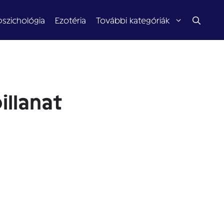
pszichológia
Ezotéria
További kategóriák
illanat