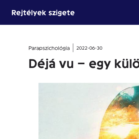
Kilépés
Rejtélyek szigete
a
tartalomba
Parapszichológia
2022-06-30
Déjá vu – egy kül