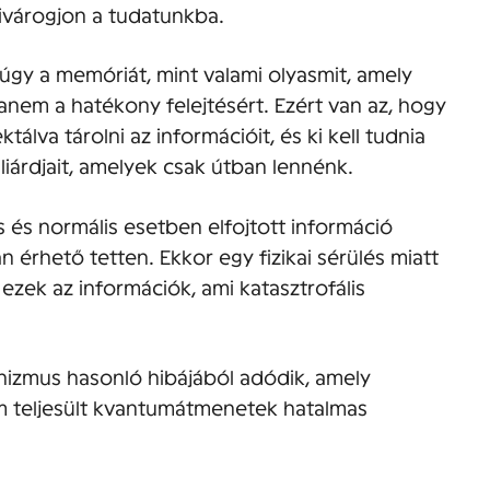
ivárogjon a tudatunkba.
úgy a memóriát, mint valami olyasmit, amely
anem a hatékony felejtésért. Ezért van az, hogy
álva tárolni az információit, és ki kell tudnia
lliárdjait, amelyek csak útban lennénk.
 és normális esetben elfojtott információ
n érhető tetten. Ekkor egy fizikai sérülés miatt
 ezek az információk, ami katasztrofális
anizmus hasonló hibájából adódik, amely
m teljesült kvantumátmenetek hatalmas