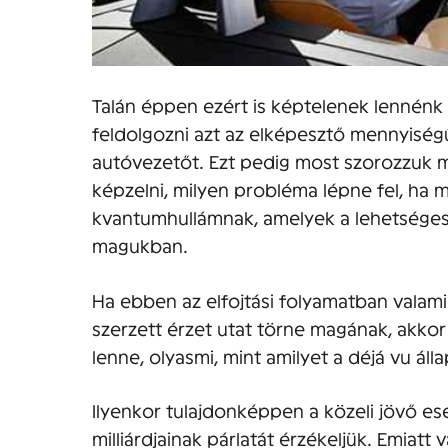
Talán éppen ezért is képtelenek lennénk
feldolgozni azt az elképesztő mennyiségű
autóvezetőt. Ezt pedig most szorozzuk me
képzelni, milyen probléma lépne fel, ha 
kvantumhullámnak, amelyek a lehetséges
magukban.
Ha ebben az elfojtási folyamatban valami
szerzett érzet utat törne magának, akkor
lenne, olyasmi, mint amilyet a déjá vu ál
Ilyenkor tulajdonképpen a közeli jövő e
milliárdjainak párlatát érzékeljük. Emiat