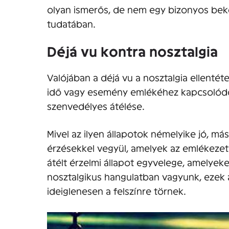
olyan ismerős, de nem egy bizonyos be
tudatában.
Déjá vu kontra nosztalgia
Valójában a déjá vu a nosztalgia ellentét
idő vagy esemény emlékéhez kapcsolódó le
szenvedélyes átélése.
Mivel az ilyen állapotok némelyike jó, má
érzésekkel vegyül, amelyek az emlékeze
átélt érzelmi állapot egyvelege, amelye
nosztalgikus hangulatban vagyunk, ezek
ideiglenesen a felszínre törnek.