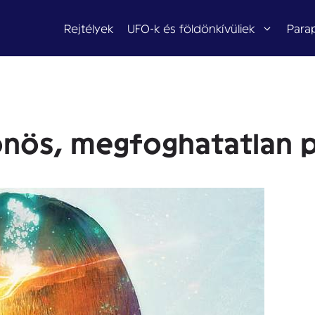
Rejtélyek
UFO-k és földönkívüliek
Para
önös, megfoghatatlan p