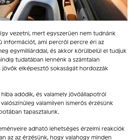
 így vezetni, mert egyszerűen nem tudnánk
 információt, ami percről percre éri az
g egymilliárddal, és akkor körülbelül el tudjuk
mindig tudatában lennénk a számtalan
 jövők elképesztő sokaságát hordozzák
 hiba adódik, és valamely jövőállapotról
 valószínűleg valamilyen ismerős érzésünk
lapotában tapasztalunk.
seményeire adható lehetséges érzelmi reakciók
t van az az érzésünk, hogy valahogy minden