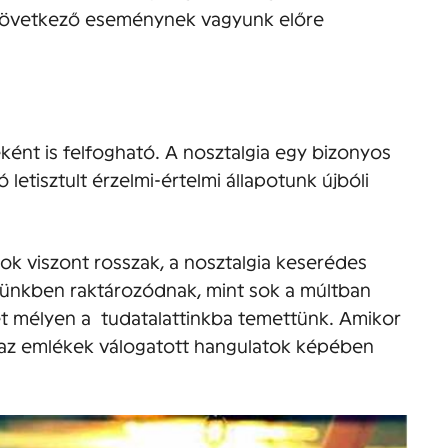
következő eseménynek vagyunk előre
eként is felfogható. A nosztalgia egy bizonyos
tisztult érzelmi-értelmi állapotunk újbóli
sok viszont rosszak, a nosztalgia keserédes
tünkben raktározódnak, mint sok a múltban
ket mélyen a tudatalattinkba temettünk. Amikor
 az emlékek válogatott hangulatok képében