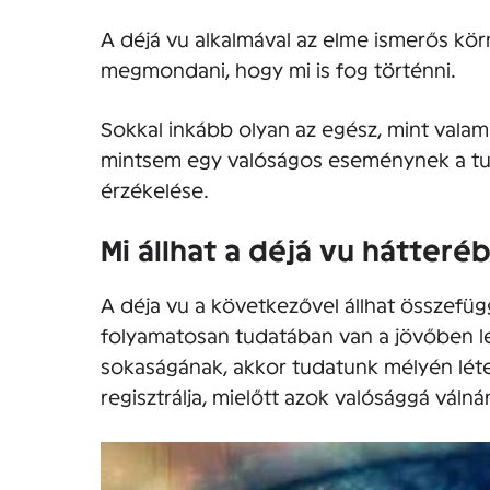
A déjá vu alkalmával az elme ismerős kö
megmondani, hogy mi is fog történni.
Sokkal inkább olyan az egész, mint valam
mintsem egy valóságos eseménynek a tu
érzékelése.
Mi állhat a déjá vu hátteré
A déja vu a következővel állhat összef
folyamatosan tudatában van a jövőben l
sokaságának, akkor tudatunk mélyén léte
regisztrálja, mielőtt azok valósággá válná