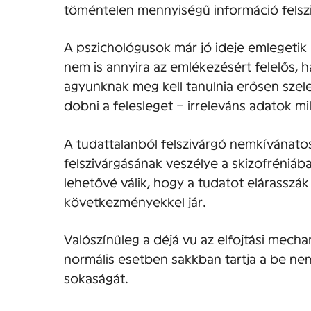
töméntelen mennyiségű információ felsz
A pszichológusok már jó ideje emlegetik 
nem is annyira az emlékezésért felelős, h
agyunknak meg kell tanulnia erősen szelekt
dobni a felesleget – irreleváns adatok mi
A tudattalanból felszivárgó nemkívánatos
felszivárgásának veszélye a skizofréniába
lehetővé válik, hogy a tudatot elárasszák
következményekkel jár.
Valószínűleg a déjá vu az elfojtási mech
normális esetben sakkban tartja a be ne
sokaságát.