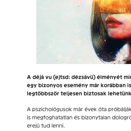
A déjá vu (ejtsd: dézsávü) élményét mi
egy bizonyos esemény már korábban is
legtöbbször teljesen biztosak lehetün
A pszichológusok már évek óta próbálják
is megfoghatatlan és bizonytalan dologró
erejű tud lenni.