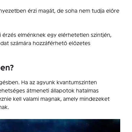
rnyezetben érzi magát, de soha nem tudja előre
i érzés elménknek egy elérhetetlen szintjén,
dat számára hozzáférhető előzetes
ben?
üggésben. Ha az agyunk kvantumszinten
ehetséges átmeneti állapotok hatalmas
znie kell valami magnak, amely mindezeket
nak.