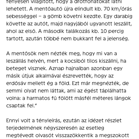
fényesen világított, hogy a drótfonatokat látni
lehetett. A mentőautó újra elindult kb. 70 km/órás
sebességgel – a gömb követni kezdte. Egy darabig
követte az autót, majd nagyjából ugyanott leszállt,
ahol az első. A második találkozás kb. 10 percig
tartott, azután többé nem bukkant fel a jelenség.
A mentősök nem nézték meg, hogy mi van a
leszállás helyén, mert a kocsiból tilos kiszállni, ha
beteget visznek. Aznap hajnalban azonban egy
másik útjuk alkalmával észrevették, hogy az
erdősáv mellett ég a föld. Ezt már megnézték, de
semmi olyat nem láttak, ami az égést táplálhatta
volna: a harmatos fű fölött másfél méteres lángok
csaptak fel.”
Ennyi volt a tényleírás, ezután az idézet részlet
terjedelmének négyszeresén az esetleg
megtévedt olvasót visszazökkentik a megszokott