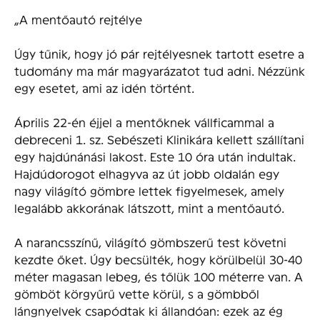
„A mentőautó rejtélye
Úgy tűnik, hogy jó pár rejtélyesnek tartott esetre a
tudomány ma már magyarázatot tud adni. Nézzünk
egy esetet, ami az idén történt.
Április 22-én éjjel a mentőknek vállficammal a
debreceni 1. sz. Sebészeti Klinikára kellett szállítani
egy hajdúnánási lakost. Este 10 óra után indultak.
Hajdúdorogot elhagyva az út jobb oldalán egy
nagy világító gömbre lettek figyelmesek, amely
legalább akkorának látszott, mint a mentőautó.
A narancsszínű, világító gömbszerű test követni
kezdte őket. Úgy becsülték, hogy körülbelül 30-40
méter magasan lebeg, és tőlük 100 méterre van. A
gömböt körgyűrű vette körül, s a gömbből
lángnyelvek csapódtak ki állandóan: ezek az ég