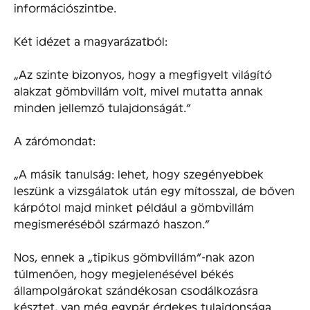
információszintbe.
Két idézet a magyarázatból:
„Az szinte bizonyos, hogy a megfigyelt világító
alakzat gömbvillám volt, mivel mutatta annak
minden jellemző tulajdonságát.”
A zárómondat:
„A másik tanulság: lehet, hogy szegényebbek
leszünk a vizsgálatok után egy mítosszal, de bőven
kárpótol majd minket például a gömbvillám
megismeréséből származó haszon.”
Nos, ennek a „tipikus gömbvillám”-nak azon
túlmenően, hogy megjelenésével békés
állampolgárokat szándékosan csodálkozásra
késztet, van még egypár érdekes tulajdonsága.