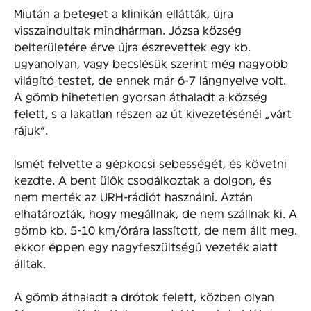
Miután a beteget a klinikán ellátták, újra
visszaindultak mindhárman. Józsa község
belterületére érve újra észrevettek egy kb.
ugyanolyan, vagy becslésük szerint még nagyobb
világító testet, de ennek már 6-7 lángnyelve volt.
A gömb hihetetlen gyorsan áthaladt a község
felett, s a lakatlan részen az út kivezetésénél „várt
rájuk”.
Ismét felvette a gépkocsi sebességét, és követni
kezdte. A bent ülők csodálkoztak a dolgon, és
nem merték az URH-rádiót használni. Aztán
elhatározták, hogy megállnak, de nem szállnak ki. A
gömb kb. 5-10 km/órára lassított, de nem állt meg.
ekkor éppen egy nagyfeszültségű vezeték alatt
álltak.
A gömb áthaladt a drótok felett, közben olyan