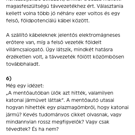
magasfeszültségű távvezetékhez ért. Választania
kellett volna több jó néhány ezer voltos és egy
felső, földpotenciálú kábel között.
A szállító kábeleknek jelentős elektromágneses
erőtere van, míg a felső vezeték földelt
villámcsalogató. Úgy látszik, mindkét hatásra
érzéketlen volt, a távvezeték fölött közömbösen
továbbhaladt.
6)
Még egy idézet:
„A mentőautóban ülők azt hitték, valamilyen
katonai járművet láttak”. A mentőautó utasai
hogyan hihették egy plazmagömbről, hogy katonai
jármű? Kevés tudományos cikket olvasnak, vagy
mindannyian rossz megfigyelők? Vagy csak
tévedtek? És ha nem?