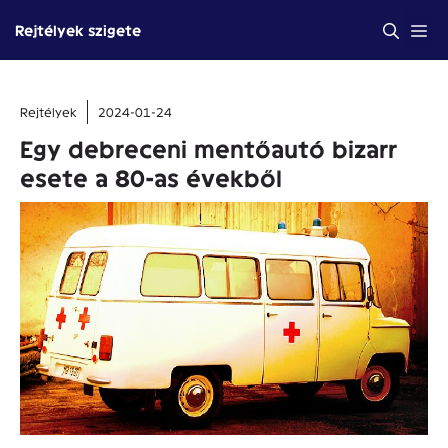
Kilépés
Me
Rejtélyek szigete
a
tartalomba
Rejtélyek
2024-01-24
Egy debreceni mentőautó bizarr
esete a 80-as évekből