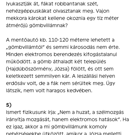
lyukasztják át, fákat robbantanak szét,
nehézgéppuskákat olvasztanak meg. Vajon
mekkora károkat kellene okoznia egy tíz méter
átmérőjű gömbvillámnak?
A mentőautó kb. 110-120 méterre lehetett a
„gömbvillámtól” és semmi károsodás nem érte.
Minden elektromos berendezés kifogástalanul
működött. a gömb áthaladt két település
(Hajdúböszörmény, Józsa) fölött, és ott sem
keletkezett semmilyen kár. A leszállási helyen
erdősáv volt, de a fák nem sérültek meg. Úgy
látszik, nem volt haragos kedvében.
5)
Ismert fizikusunk írja: „Nem a huzat, a szélmozgás
irányítja mozgását, hanem elektromos hatások”. Ha
ez igaz, akkor a mi gömbvillámunk komoly
nehézségekbe ütközött, amikor a Józsa melletti