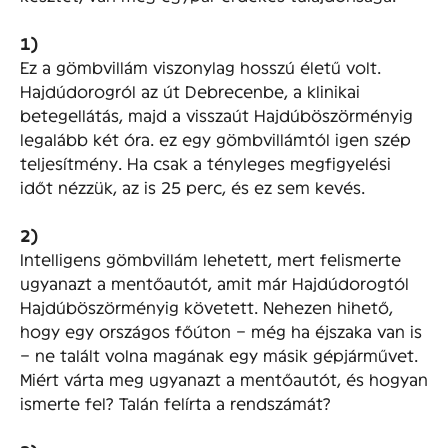
1)
Ez a gömbvillám viszonylag hosszú életű volt.
Hajdúdorogról az út Debrecenbe, a klinikai
betegellátás, majd a visszaút Hajdúböszörményig
legalább két óra. ez egy gömbvillámtól igen szép
teljesítmény. Ha csak a tényleges megfigyelési
időt nézzük, az is 25 perc, és ez sem kevés.
2)
Intelligens gömbvillám lehetett, mert felismerte
ugyanazt a mentőautót, amit már Hajdúdorogtól
Hajdúböszörményig követett. Nehezen hihető,
hogy egy országos főúton – még ha éjszaka van is
– ne talált volna magának egy másik gépjárművet.
Miért várta meg ugyanazt a mentőautót, és hogyan
ismerte fel? Talán felírta a rendszámát?