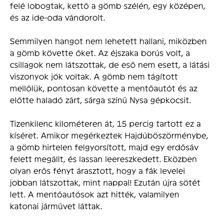
felé lobogtak, kettő a gömb szélén, egy középen,
és az ide-oda vándorolt.
Semmilyen hangot nem lehetett hallani, miközben
a gömb követte őket. Az éjszaka borús volt, a
csillagok nem látszottak, de eső nem esett, a látási
viszonyok jók voltak. A gömb nem tágított
mellőlük, pontosan követte a mentőautót és az
előtte haladó zárt, sárga színű Nysa gépkocsit.
Tizenkilenc kilométeren át, 15 percig tartott ez a
kíséret. Amikor megérkeztek Hajdúböszörménybe,
a gömb hirtelen felgyorsított, majd egy erdősáv
felett megállt, és lassan leereszkedett. Eközben
olyan erős fényt árasztott, hogy a fák levelei
jobban látszottak, mint nappal! Ezután újra sötét
lett. A mentőautósok azt hitték, valamilyen
katonai járművet láttak.