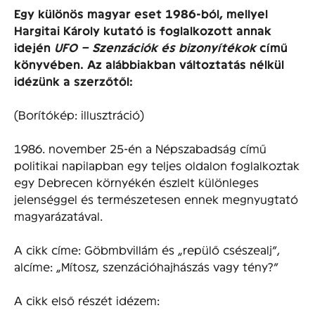
Egy különös magyar eset 1986-ból, mellyel
Hargitai Károly kutató is foglalkozott annak
idején
UFO – Szenzációk és bizonyítékok
című
könyvében. Az alábbiakban változtatás nélkül
idézünk a szerzőtől:
(Borítókép: illusztráció)
1986. november 25-én a Népszabadság című
politikai napilapban egy teljes oldalon foglalkoztak
egy Debrecen környékén észlelt különleges
jelenséggel és természetesen ennek megnyugtató
magyarázatával.
A cikk címe: Göbmbvillám és „repülő csészealj”,
alcíme: „Mítosz, szenzációhajhászás vagy tény?”
A cikk első részét idézem: