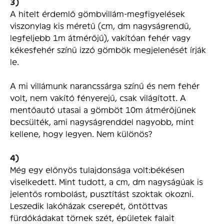
3)
A hitelt érdemlő gömbvillám-megfigyelések
viszonylag kis méretű (cm, dm nagyságrendű,
legfeljebb 1m átmérőjű), vakítóan fehér vagy
kékesfehér színű izzó gömbök megjelenését írják
le.
A mi villámunk narancssárga színű és nem fehér
volt, nem vakító fényerejű, csak világított. A
mentőautó utasai a gömböt 10m átmérőjűnek
becsülték, ami nagyságrenddel nagyobb, mint
kellene, hogy legyen. Nem különös?
4)
Még egy előnyös tulajdonsága volt:békésen
viselkedett. Mint tudott, a cm, dm nagyságúak is
jelentős rombolást, pusztítást szoktak okozni.
Leszedik lakóházak cserepét, öntöttvas
fürdőkádakat törnek szét, épületek falait