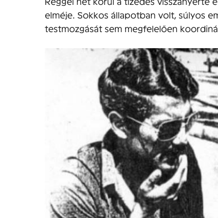
Reggel hét körül a tizedes visszanyerte e
elméje. Sokkos állapotban volt, súlyos 
testmozgását sem megfelelően koordinál