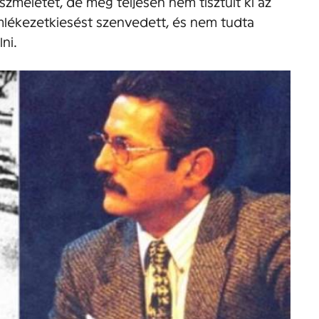
szméletét, de még teljesen nem tisztult ki az
emlékezetkiesést szenvedett, és nem tudta
ni.