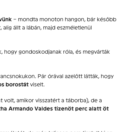
övünk
– mondta monoton hangon, bár később
 alig állt a lábán, majd eszméletlenül
k, hogy gondoskodjanak róla, és megvárták
ancsnokukon. Pár órával azelőtt látták, hogy
s borostát
viselt.
t volt, amikor visszatért a táborba), de a
tha Armando Valdes tizenöt perc alatt öt