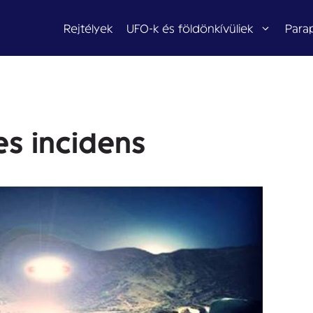
Rejtélyek
UFO-k és földönkívüliek
Para
s incidens