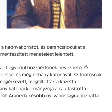
 a hadgyakorlatot, és parancsnokukat a
 megfeszített menetelést jelentett.
 volt egyedül hozzáértőnek nevezhető. Ő
izedessel és még néhány katonával. Ez fontosnak
 megérkezett, megtiltották a kazetta
mány katonai kormányzója arra utasította
ekről! Araneda később nyilvánosságra hozhatta