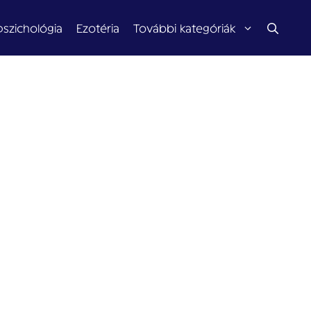
pszichológia
Ezotéria
További kategóriák