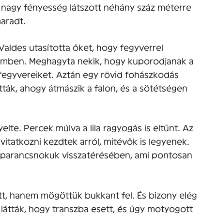
 nagy fényesség látszott néhány száz méterre
aradt.
Valdes utasította őket, hogy fegyverrel
 szemben. Meghagyta nekik, hogy kuporodjanak a
 fegyvereiket. Aztán egy rövid fohászkodás
tták, ahogy átmászik a falon, és a sötétségen
elte. Percek múlva a lila ragyogás is eltűnt. Az
tatkozni kezdtek arról, mitévők is legyenek.
parancsnokuk visszatérésében, ami pontosan
t, hanem mögöttük bukkant fel. És bizony elég
 látták, hogy transzba esett, és úgy motyogott