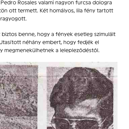
tő Pedro Rosales valami nagyon furcsa dologra
tön ott termett. Két homályos, lila fény tartott
n ragyogott.
 biztos benne, hogy a fények esetleg szimulált
Utasított néhány embert, hogy fedjék el
így megmenekülhetnek a lelepleződéstől.