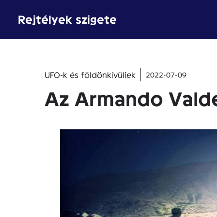
Kilépés
Rejtélyek szigete
a
tartalomba
UFO-k és földönkívüliek
2022-07-09
Az Armando Valde