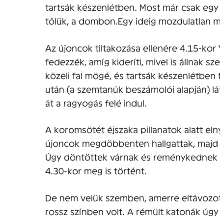
tartsák készenlétben. Most már csak egy
tőlük, a dombon.Egy ideig mozdulatlan m
Az újoncok tiltakozása ellenére 4.15-kor 
fedezzék, amíg kideríti, mivel is állnak
közeli fal mögé, és tartsák készenlétben
után (a szemtanúk beszámolói alapján) lá
át a ragyogás felé indul.
A koromsötét éjszaka pillanatok alatt elny
újoncok megdöbbenten hallgattak, majd vi
Úgy döntöttek várnak és reménykednek 
4.30-kor meg is történt.
De nem velük szemben, amerre eltávozot
rossz színben volt. A rémült katonák úgy