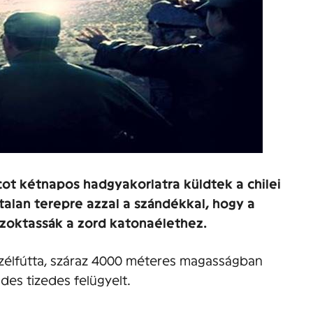
ncot kétnapos hadgyakorlatra küldtek a chilei
talan terepre azzal a szándékkal, hogy a
szoktassák a zord katonaélethez.
zélfútta, száraz 4000 méteres magasságban
des tizedes felügyelt.