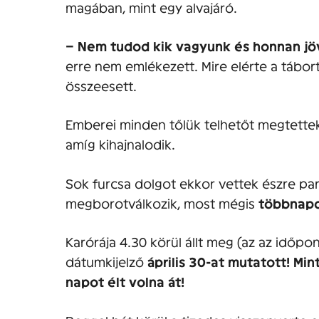
magában, mint egy alvajáró.
– Nem tudod kik vagyunk és honnan j
erre nem emlékezett. Mire elérte a tábort,
összeesett.
Emberei minden tőlük telhetőt megtette
amíg kihajnalodik.
Sok furcsa dolgot ekkor vettek észre par
megborotválkozik, most mégis
többnapo
Karórája 4.30 körül állt meg (az az időpon
dátumkijelző
április 30-at mutatott!
Min
napot élt volna át!