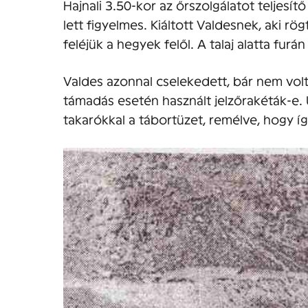
Hajnali 3.50-kor az őrszolgálatot teljesí
lett figyelmes. Kiáltott Valdesnek, aki rög
feléjük a hegyek felől. A talaj alatta furá
Valdes azonnal cselekedett, bár nem volt
támadás esetén használt jelzőrakéták-e. 
takarókkal a tábortüzet, remélve, hogy 