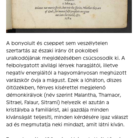
A bonyolult és cseppet sem veszélytelen
szertartás az északi irány öt pokolbeli
uralkodójának megidézésében csúcsosodik ki. A
felbolygatott alvilági lények haragjától, illetve
negatív energiáitól a hagyományosan meghúzott
varázskör óvja a mágust. Ezek a lóháton, díszes
öltözékben, fényes kísérettel megjelenő
démonkirályok (név szerint Malantha, Thamaor,
Sitrael, Falaur, Sitrami) helyezik el azután a
kristályba a familiárist, aki gazdája minden
kívánságát teljesíti, minden kérdésére igaz választ
ad és megmutatja neki mindazt, amit látni kíván.