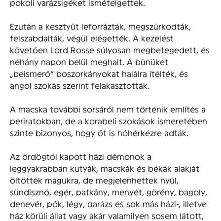
pokoli varázsigéket ismételgettek.
Ezután a kesztyűt leforrázták, megszúrkodták,
felszabdalták, végül elégették. A kezelést
követően Lord Rosse súlyosan megbetegedett, és
néhány napon belül meghalt. A bűnüket
„beismerő” boszorkányokat halálra ítélték, és
angol szokás szerint felakasztották.
A macska további sorsáról nem történik említés a
periratokban, de a korabeli szokások ismeretében
szinte bizonyos, hogy őt is hóhérkézre adták.
Az ördögtől kapott házi démonok a
leggyakrabban kutyák, macskák és békák alakját
öltötték magukra, de megjelenhettek nyúl,
sündisznó, egér, patkány, menyét, görény, bagoly,
denevér, pók, légy, darázs és sok más házi-, illetve
ház körüli állat vagy akár valamilyen sosem látott,