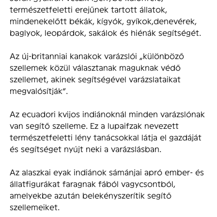
természetfeletti erejűnek tartott állatok,
mindenekelőtt békák, kígyók, gyíkok,denevérek,
baglyok, leopárdok, sakálok és hiénák segítségét.
Az új-britanniai kanakok varázslói „különböző
szellemek közül választanak maguknak védő
szellemet, akinek segítségével varázslataikat
megvalósítják”.
Az ecuadori kvijos indiánoknál minden varázslónak
van segítő szelleme. Ez a lupaifzak nevezett
természetfeletti lény tanácsokkal látja el gazdáját
és segítséget nyújt neki a varázslásban.
Az alaszkai eyak indiánok sámánjai apró ember- és
állatfigurákat faragnak fából vagycsontból,
amelyekbe azután belekényszerítik segítő
szellemeiket.