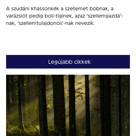
A szudáni khassonkék a szellemet bobnak, a
varázslót pedig boli-tiginek, azaz ‘szellemgazdá’-
nak, ‘szellemtulajdonos’-nak nevezik.
Legújabb cikkek