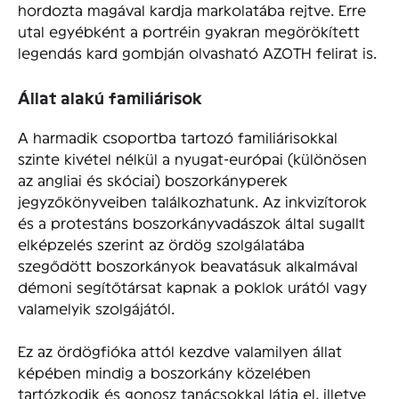
hordozta magával kardja markolatába rejtve. Erre
utal egyébként a portréin gyakran megörökített
legendás kard gombján olvasható AZOTH felirat is.
Állat alakú familiárisok
A harmadik csoportba tartozó familiárisokkal
szinte kivétel nélkül a nyugat-európai (különösen
az angliai és skóciai) boszorkányperek
jegyzőkönyveiben találkozhatunk. Az inkvizítorok
és a protestáns boszorkányvadászok által sugallt
elképzelés szerint az ördög szolgálatába
szegődött boszorkányok beavatásuk alkalmával
démoni segítőtársat kapnak a poklok urától vagy
valamelyik szolgájától.
Ez az ördögfióka attól kezdve valamilyen állat
képében mindig a boszorkány közelében
tartózkodik és gonosz tanácsokkal látja el, illetve