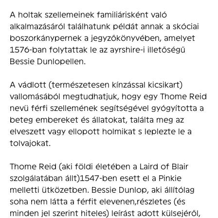
A holtak szellemeinek familiárisként való
alkalmazásáról találhatunk példát annak a skóciai
boszorkánypernek a jegyzőkönyvében, amelyet
1576-ban folytattak le az ayrshire-i illetőségű
Bessie Dunlopellen.
A vádlott (természetesen kínzással kicsikart)
vallomásából megtudhatjuk, hogy egy Thome Reid
nevü férfi szellemének segítségével gyógyította a
beteg embereket és állatokat, találta meg az
elveszett vagy ellopott holmikat s leplezte le a
tolvajokat.
Thome Reid (aki földi életében a Laird of Blair
szolgálatában állt)1547-ben esett el a Pinkie
melletti ütközetben. Bessie Dunlop, aki állítólag
soha nem látta a férfit elevenen,részletes (és
minden jel szerint hiteles) leírást adott külsejéről,