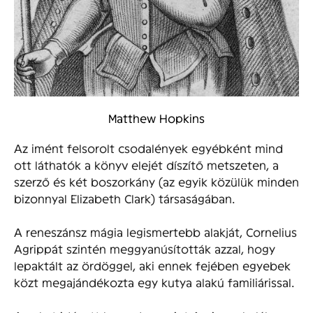
Matthew Hopkins
Az imént felsorolt csodalények egyébként mind
ott láthatók a könyv elejét díszítő metszeten, a
szerző és két boszorkány (az egyik közülük minden
bizonnyal Elizabeth Clark) társaságában.
A reneszánsz mágia legismertebb alakját, Cornelius
Agrippát szintén meggyanúsították azzal, hogy
lepaktált az ördöggel, aki ennek fejében egyebek
közt megajándékozta egy kutya alakú familiárissal.