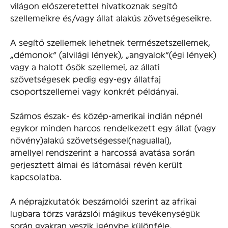
világon előszeretettel hivatkoznak segítő
szellemeikre és/vagy állat alakús zövetségeseikre.
A segítő szellemek lehetnek természetszellemek,
„démonok” (alvilági lények), „angyalok”(égi lények)
vagy a halott ősök szellemei, az állati
szövetségesek pedig egy-egy állatfaj
csoportszellemei vagy konkrét példányai.
Számos észak- és közép-amerikai indián népnél
egykor minden harcos rendelkezett egy állat (vagy
növény)alakú szövetségessel(naguallal),
amellyel rendszerint a harcossá avatása során
gerjesztett álmai és látomásai révén került
kapcsolatba.
A néprajzkutatók beszámolói szerint az afrikai
lugbara törzs varázslói mágikus tevékenységük
során gyakran veszik igénybe különféle,