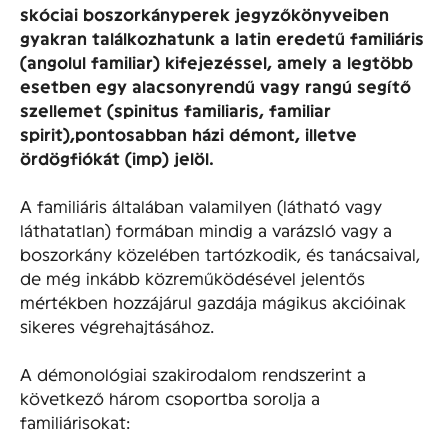
skóciai boszorkányperek jegyzőkönyveiben
gyakran találkozhatunk a latin eredetű familiáris
(angolul familiar) kifejezéssel, amely a legtöbb
esetben egy alacsonyrendű vagy rangú segítő
szellemet (spinitus familiaris, familiar
spirit),pontosabban házi démont, illetve
ördögfiókát (imp) jelöl.
A familiáris általában valamilyen (látható vagy
láthatatlan) formában mindig a varázsló vagy a
boszorkány közelében tartózkodik, és tanácsaival,
de még inkább közreműködésével jelentős
mértékben hozzájárul gazdája mágikus akcióinak
sikeres végrehajtásához.
A démonológiai szakirodalom rendszerint a
következő három csoportba sorolja a
familiárisokat: