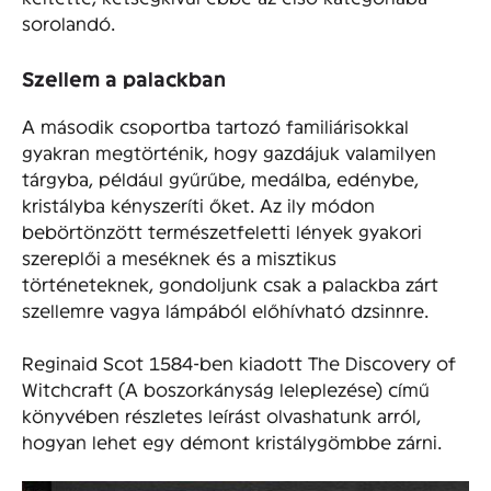
sorolandó.
Szellem a palackban
A második csoportba tartozó familiárisokkal
gyakran megtörténik, hogy gazdájuk valamilyen
tárgyba, például gyűrűbe, medálba, edénybe,
kristályba kényszeríti őket. Az ily módon
bebörtönzött természetfeletti lények gyakori
szereplői a meséknek és a misztikus
történeteknek, gondoljunk csak a palackba zárt
szellemre vagya lámpából előhívható dzsinnre.
Reginaid Scot 1584-ben kiadott The Discovery of
Witchcraft (A boszorkányság leleplezése) című
könyvében részletes leírást olvashatunk arról,
hogyan lehet egy démont kristálygömbbe zárni.