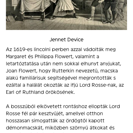
Jennet Device
Az 1619-es lincolni perben azzal vádolták meg
Margaret és Philippa Flowert, valamint a
letartóztatása után nem sokkal elhunyt anyjukat,
Joan Flowert, hogy Rutterkin nevezetű, macska
alakú familiárisuk segítségével megrontották s
ezáltal a halálát okozták az ifjú Lord Rosse-nak, az
Earl of Ruthland örökösének.
A bosszúból elkövetett rontáshoz ellopták Lord
Rosse fél pár kesztyűjét, amellyel otthon
hosszasan simogatták az ördögtől kapott
démonmacskát, miközben szörnyű átkokat és