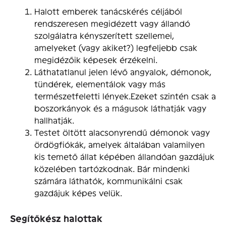
Halott emberek tanácskérés céljából
rendszeresen megidézett vagy állandó
szolgálatra kényszerített szellemei,
amelyeket (vagy akiket?) legfeljebb csak
megidézőik képesek érzékelni.
Láthatatlanul jelen lévő angyalok, démonok,
tündérek, elementálok vagy más
természetfeletti lények.Ezeket szintén csak a
boszorkányok és a mágusok láthatják vagy
hallhatják.
Testet öltött alacsonyrendű démonok vagy
ördögfiókák, amelyek általában valamilyen
kis temető állat képében állandóan gazdájuk
közelében tartózkodnak. Bár mindenki
számára láthatók, kommunikálni csak
gazdájuk képes velük.
Segítőkész halottak