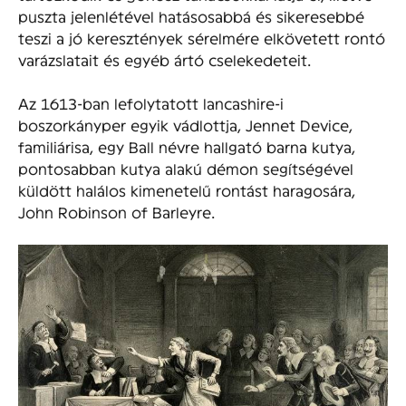
puszta jelenlétével hatásosabbá és sikeresebbé
teszi a jó keresztények sérelmére elkövetett rontó
varázslatait és egyéb ártó cselekedeteit.
Az 1613-ban lefolytatott lancashire-i
boszorkányper egyik vádlottja, Jennet Device,
familiárisa, egy Ball névre hallgató barna kutya,
pontosabban kutya alakú démon segítségével
küldött halálos kimenetelű rontást haragosára,
John Robinson of Barleyre.