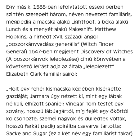
Egy másik, 1588-ban lefolytatott essexi perben
szintén szerepelt három, néven nevezett familiáris,
mégpedig a macska alakú Lightfoot, a béka alakú
Lunch és a menyét alakú Makeshift. Matthew
Hopkins, a hírhedt XVII. századi angol
„boszorkányvadász generális” (Witch Finder
General) 1647-ben megjelent Discovery of Witches
(A boszorkányok leleplezése) című könyvében a
következő leírást adja az általa „leleplezett”
Elizabeth Clark familiárisairól:
„Holt egy fehér kismacska képében kísérgette
gazdáját; Jarmara úgy nézett ki, mint egy lábak
nélküli, elhízott spániel; Vinegar Tom testét egy
sovány, hosszú lábúagártól, míg fejét egy ökörtől
kölcsönözte, szemei nagyok és dülledtek voltak,
hosszú farkát pedig spirálba csavarva tartotta;
Sacke and Sugar (ez a két név egy familiárist takar)