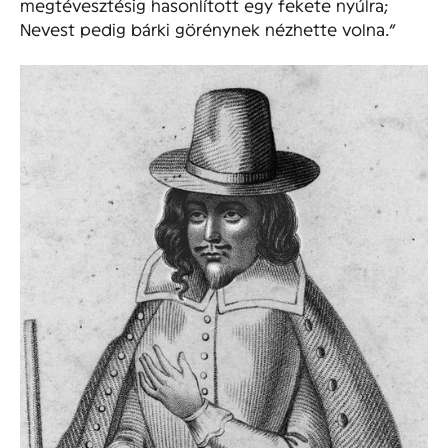
megtévesztésig hasonlított egy fekete nyúlra;
Nevest pedig bárki görénynek nézhette volna.”