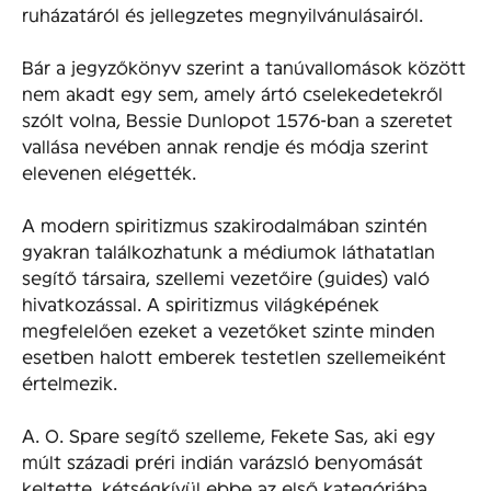
ruházatáról és jellegzetes megnyilvánulásairól.
Bár a jegyzőkönyv szerint a tanúvallomások között
nem akadt egy sem, amely ártó cselekedetekről
szólt volna, Bessie Dunlopot 1576-ban a szeretet
vallása nevében annak rendje és módja szerint
elevenen elégették.
A modern spiritizmus szakirodalmában szintén
gyakran találkozhatunk a médiumok láthatatlan
segítő társaira, szellemi vezetőire (guides) való
hivatkozással. A spiritizmus világképének
megfelelően ezeket a vezetőket szinte minden
esetben halott emberek testetlen szellemeiként
értelmezik.
A. O. Spare segítő szelleme, Fekete Sas, aki egy
múlt századi préri indián varázsló benyomását
keltette, kétségkívül ebbe az első kategóriába