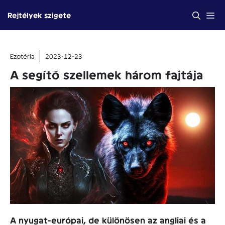
Kilépés
Me
Rejtélyek szigete
a
tartalomba
Ezotéria
2023-12-23
A segítő szellemek három fajtája
A nyugat-európai, de különösen az angliai és a