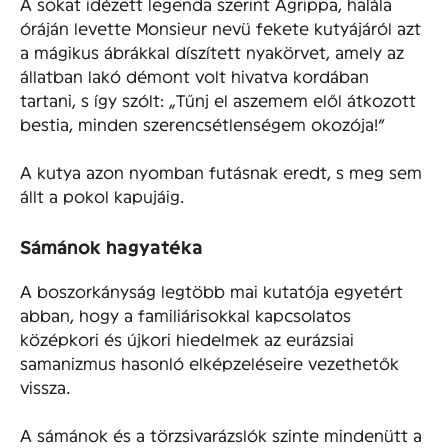
A sokat idézett legenda szerint Agrippa, halála
óráján levette Monsieur nevü fekete kutyájáról azt
a mágikus ábrákkal díszített nyakörvet, amely az
állatban lakó démont volt hivatva kordában
tartani, s így szólt: „Tűnj el aszemem elől átkozott
bestia, minden szerencsétlenségem okozója!”
A kutya azon nyomban futásnak eredt, s meg sem
állt a pokol kapujáig.
Sámánok hagyatéka
A boszorkányság legtöbb mai kutatója egyetért
abban, hogy a familiárisokkal kapcsolatos
középkori és újkori hiedelmek az eurázsiai
samanizmus hasonló elképzeléseire vezethetők
vissza.
A sámánok és a törzsivarázslók szinte mindenütt a