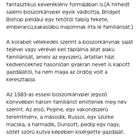
fantasztikus keveréklény formájában is.(A hírhedt
salemi boszorkányper egyik vádlottja, Bridget
Bishop például egy tetőtől talpig fekete,
emberarcú,kakaslábú majomnak írta le familiárisát.)
A korabeli vélekedés szerint a boszorkánynak saját
tejével vagy vérével kell táplálnia állat alakú
familiárisát, amely az egyszerű, ártatlan házi
kedvencekhez hasonlóan gyakran nevet is kapott
gazdájától, ha nem maga az ördög volt a
keresztapja.
Az 1583-as essexi boszorkányper jegyző
könyvében három familiárist említenek meg név
szerint. Az első, Pygine, egy vakondszerű
teremtmény, a második, Russol, egy szürke
macska, a harmadik, Dunsott, pedig egy nagy,
sötét szőrű kutya képében kísérgette gazdáját.