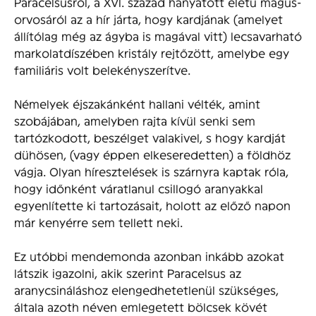
Paracelsusról, a XVI. század hányatott életű mágus-
orvosáról az a hír járta, hogy kardjának (amelyet
állítólag még az ágyba is magával vitt) lecsavarható
markolatdíszében kristály rejtőzött, amelybe egy
familiáris volt belekényszerítve.
Némelyek éjszakánként hallani vélték, amint
szobájában, amelyben rajta kívül senki sem
tartózkodott, beszélget valakivel, s hogy kardját
dühösen, (vagy éppen elkeseredetten) a földhöz
vágja. Olyan híresztelések is szárnyra kaptak róla,
hogy időnként váratlanul csillogó aranyakkal
egyenlítette ki tartozásait, holott az előző napon
már kenyérre sem tellett neki.
Ez utóbbi mendemonda azonban inkább azokat
látszik igazolni, akik szerint Paracelsus az
aranycsináláshoz elengedhetetlenül szükséges,
általa azoth néven emlegetett bölcsek kövét