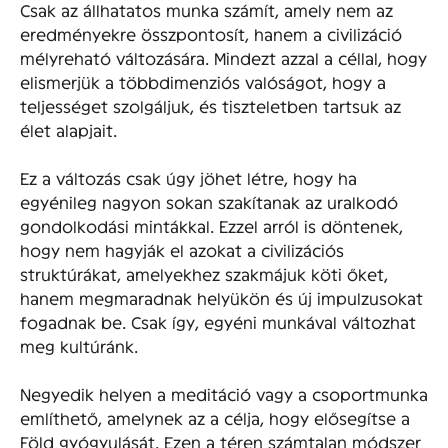
Csak az állhatatos munka számít, amely nem az
eredményekre összpontosít, hanem a civilizáció
mélyreható változására. Mindezt azzal a céllal, hogy
elismerjük a többdimenziós valóságot, hogy a
teljességet szolgáljuk, és tiszteletben tartsuk az
élet alapjait.
Ez a változás csak úgy jöhet létre, hogy ha
egyénileg nagyon sokan szakítanak az uralkodó
gondolkodási mintákkal. Ezzel arról is döntenek,
hogy nem hagyják el azokat a civilizációs
struktúrákat, amelyekhez szakmájuk köti őket,
hanem megmaradnak helyükön és új impulzusokat
fogadnak be. Csak így, egyéni munkával változhat
meg kultúránk.
Negyedik helyen a meditáció vagy a csoportmunka
említhető, amelynek az a célja, hogy elősegítse a
Föld gyógyulását. Ezen a téren számtalan módszer