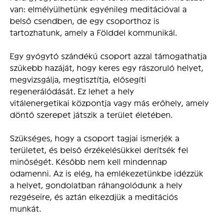
van: elmélyülhetünk egyénileg meditációval a
belső csendben, de egy csoporthoz is
tartozhatunk, amely a Földdel kommunikál.
Egy gyógytó szándékú csoport azzal támogathatja
szűkebb hazáját, hogy keres egy rászoruló helyet,
megvizsgálja, megtisztítja, elősegíti
regenerálódását. Ez lehet a hely
vitálenergetikai központja vagy más erőhely, amely
döntő szerepet játszik a terület életében.
Szükséges, hogy a csoport tagjai ismerjék a
területet, és belső érzékelésükkel derítsék fel
minőségét. Később nem kell mindennap
odamenni. Az is elég, ha emlékezetünkbe idézzük
a helyet, gondolatban ráhangolódunk a hely
rezgéseire, és aztán elkezdjük a meditációs
munkát.