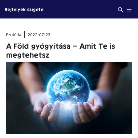
Kilépés
Me
Rejtélyek szigete
a
tartalomba
Ezotéria
2022-07-23
A Föld gyógyítása – Amit Te is
megtehetsz