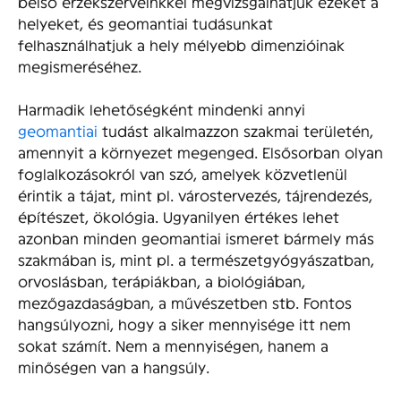
belső érzékszerveinkkel megvizsgálhatjuk ezeket a
helyeket, és geomantiai tudásunkat
felhasználhatjuk a hely mélyebb dimenzióinak
megismeréséhez.
Harmadik lehetőségként mindenki annyi
geomantiai
tudást alkalmazzon szakmai területén,
amennyit a környezet megenged. Elsősorban olyan
foglalkozásokról van szó, amelyek közvetlenül
érintik a tájat, mint pl. várostervezés, tájrendezés,
építészet, ökológia. Ugyanilyen értékes lehet
azonban minden geomantiai ismeret bármely más
szakmában is, mint pl. a természetgyógyászatban,
orvoslásban, terápiákban, a biológiában,
mezőgazdaságban, a művészetben stb. Fontos
hangsúlyozni, hogy a siker mennyisége itt nem
sokat számít. Nem a mennyiségen, hanem a
minőségen van a hangsúly.