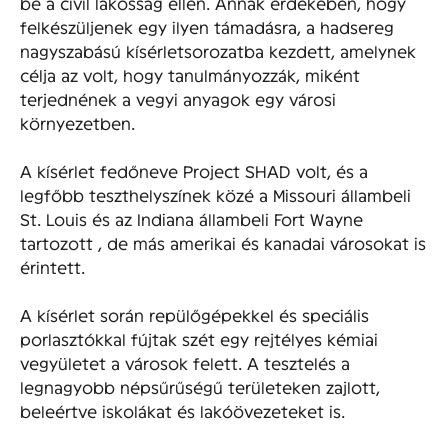
be a civil lakosság ellen. Annak érdekében, hogy
felkészüljenek egy ilyen támadásra, a hadsereg
nagyszabású kísérletsorozatba kezdett, amelynek
célja az volt, hogy tanulmányozzák, miként
terjednének a vegyi anyagok egy városi
környezetben.
A kísérlet fedőneve Project SHAD volt, és a
legfőbb teszthelyszínek közé a Missouri állambeli
St. Louis és az Indiana állambeli Fort Wayne
tartozott , de más amerikai és kanadai városokat is
érintett.
A kísérlet során repülőgépekkel és speciális
porlasztókkal fújtak szét egy rejtélyes kémiai
vegyületet a városok felett. A tesztelés a
legnagyobb népsűrűségű területeken zajlott,
beleértve iskolákat és lakóövezeteket is.