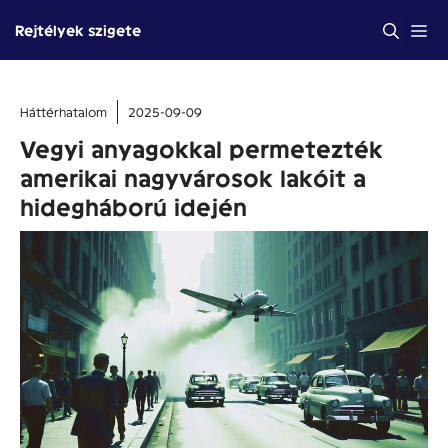
Kilépés
Me
Rejtélyek szigete
a
tartalomba
Háttérhatalom
2025-09-09
Vegyi anyagokkal permetezték
amerikai nagyvárosok lakóit a
hidegháború idején