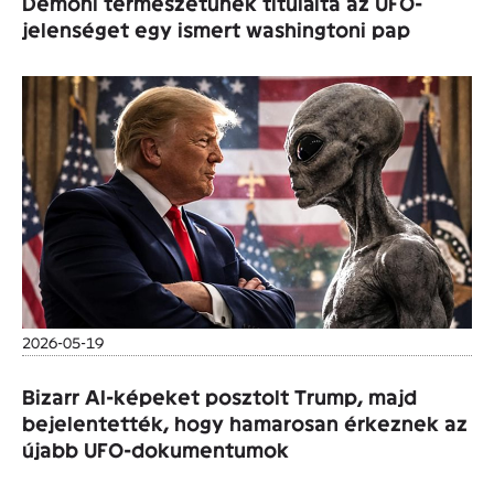
Démoni természetűnek titulálta az UFO-
jelenséget egy ismert washingtoni pap
2026-05-19
Bizarr AI-képeket posztolt Trump, majd
bejelentették, hogy hamarosan érkeznek az
újabb UFO-dokumentumok