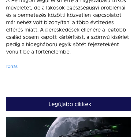
műveletet, de a lakosok egészségügyi problémái
és a permetezés közötti közvetlen kapcsolatot
már nehéz volt bizonyítani a több évtizedes
eltérés miatt. A pereskedések ellenére a legtöbb
család sosem kapott kártérítést, a szörnyű kísérlet
pedig a hidegháború egyik sötét fejezeteként
vonult be a történelembe.
forrás
Legújabb cikkek