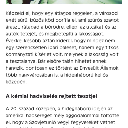
Képzeld el, hogy egy átlagos reggelen, a városod
egét sűrű, bűzös köd borítja el, ami szúrós szagot
áraszt, rátapad a bőrödre, ellepi az utcákat és az
autók tetejét, és megbetegíti a lakosságot.
Évekkel később aztán kiderül, hogy mindez nem
egy szerencsétlen ipari baleset, hanem egy titkos
kormányzati kísérlet volt, melynek a lakosság volt
a tesztalanya. Bár elsőre talán hihetetlennek
hangzik, pontosan ez történt az Egyesült Államok
több nagyvárosában is, a hidegháború kellős
közepén.
A kémiai hadviselés rejtett tesztjei
A 20. század közepén, a hidegháború idején az
amerikai hadsereget mély aggodalommal töltötte
el, hogy a Szovjetunió vegyi fegyvereket vethet