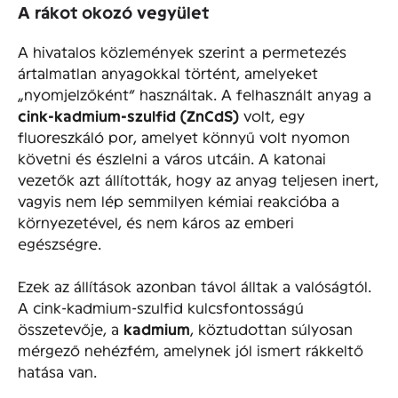
A rákot okozó vegyület
A hivatalos közlemények szerint a permetezés
ártalmatlan anyagokkal történt, amelyeket
„nyomjelzőként” használtak. A felhasznált anyag a
cink-kadmium-szulfid (ZnCdS)
volt, egy
fluoreszkáló por, amelyet könnyű volt nyomon
követni és észlelni a város utcáin. A katonai
vezetők azt állították, hogy az anyag teljesen inert,
vagyis nem lép semmilyen kémiai reakcióba a
környezetével, és nem káros az emberi
egészségre.
Ezek az állítások azonban távol álltak a valóságtól.
A cink-kadmium-szulfid kulcsfontosságú
összetevője, a
kadmium
, köztudottan súlyosan
mérgező nehézfém, amelynek jól ismert rákkeltő
hatása van.