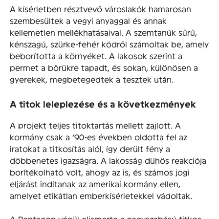
A kísérletben résztvevő városlakók hamarosan
szembesültek a vegyi anyaggal és annak
kellemetlen mellékhatásaival. A szemtanúk sűrű,
kénszagú, szürke-fehér ködről számoltak be, amely
beborította a környéket. A lakosok szerint a
permet a bőrükre tapadt, és sokan, különösen a
gyerekek, megbetegedtek a tesztek után.
A titok leleplezése és a következmények
A projekt teljes titoktartás mellett zajlott. A
kormány csak a ’90-es években oldotta fel az
iratokat a titkosítás alól, így derült fény a
döbbenetes igazságra. A lakosság dühös reakciója
borítékolható volt, ahogy az is, és számos jogi
eljárást indítanak az amerikai kormány ellen,
amelyet etikátlan emberkísérletekkel vádoltak.
A Pentagon végül elismerte a nagyszabású titkos