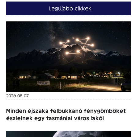
Legújabb cikkek
2026-08-07
Minden éjszaka felbukkanó fénygömböket
észlelnek egy tasmániai város lakói