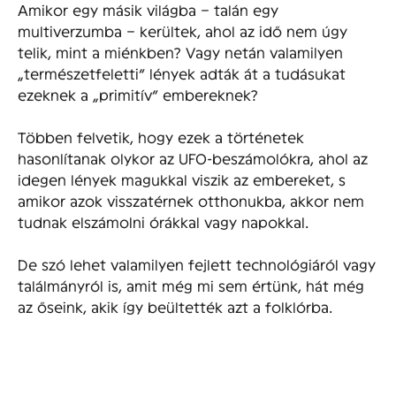
Amikor egy másik világba – talán egy
multiverzumba – kerültek, ahol az idő nem úgy
telik, mint a miénkben? Vagy netán valamilyen
„természetfeletti” lények adták át a tudásukat
ezeknek a „primitív” embereknek?
Többen felvetik, hogy ezek a történetek
hasonlítanak olykor az UFO-beszámolókra, ahol az
idegen lények magukkal viszik az embereket, s
amikor azok visszatérnek otthonukba, akkor nem
tudnak elszámolni órákkal vagy napokkal.
De szó lehet valamilyen fejlett technológiáról vagy
találmányról is, amit még mi sem értünk, hát még
az őseink, akik így beültették azt a folklórba.