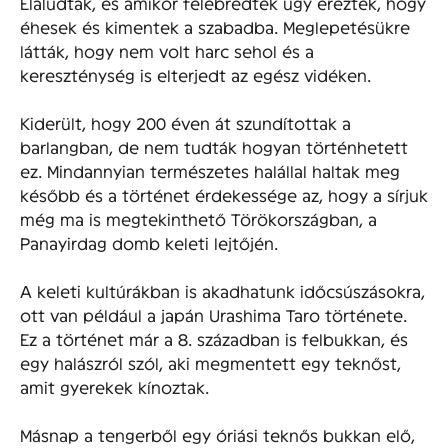
Elaludtak, és amikor felébredtek úgy érezték, hogy
éhesek és kimentek a szabadba. Meglepetésükre
látták, hogy nem volt harc sehol és a
kereszténység is elterjedt az egész vidéken.
Kiderült, hogy 200 éven át szundítottak a
barlangban, de nem tudták hogyan történhetett
ez. Mindannyian természetes halállal haltak meg
később és a történet érdekessége az, hogy a sírjuk
még ma is megtekinthető Törökországban, a
Panayirdag domb keleti lejtőjén.
A keleti kultúrákban is akadhatunk időcsúszásokra,
ott van például a japán Urashima Taro története.
Ez a történet már a 8. században is felbukkan, és
egy halászról szól, aki megmentett egy teknőst,
amit gyerekek kínoztak.
Másnap a tengerből egy óriási teknős bukkan elő,