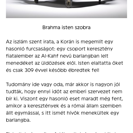
Brahma isten szobra
Az iszlám szent irata, a Korán is megemlít egy
hasonló furcsaságot: egy csoport keresztény
fiatalember az Al-Kahf nevű barlangban lelt
menedéket az üldözések elől. Isten elaltatta őket
és csak 309 évvel később ébredtek fel!
Tudomány ide vagy oda, már akkor is nagyon jól
tudták, hogy ennyi időt az emberi szervezet nem
bír ki. Viszont egy hasonló eset maradt még fent,
amikor a keresztények és a római állam szemben
állt egymással, s itt ismét hívők menekültek egy
barlangba.