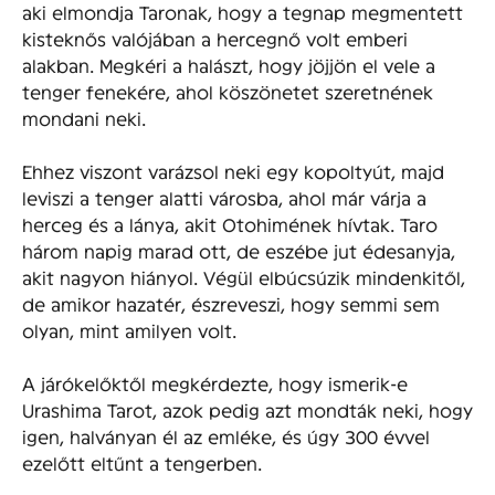
aki elmondja Taronak, hogy a tegnap megmentett
kisteknős valójában a hercegnő volt emberi
alakban. Megkéri a halászt, hogy jöjjön el vele a
tenger fenekére, ahol köszönetet szeretnének
mondani neki.
Ehhez viszont varázsol neki egy kopoltyút, majd
leviszi a tenger alatti városba, ahol már várja a
herceg és a lánya, akit Otohimének hívtak. Taro
három napig marad ott, de eszébe jut édesanyja,
akit nagyon hiányol. Végül elbúcsúzik mindenkitől,
de amikor hazatér, észreveszi, hogy semmi sem
olyan, mint amilyen volt.
A járókelőktől megkérdezte, hogy ismerik-e
Urashima Tarot, azok pedig azt mondták neki, hogy
igen, halványan él az emléke, és úgy 300 évvel
ezelőtt eltűnt a tengerben.