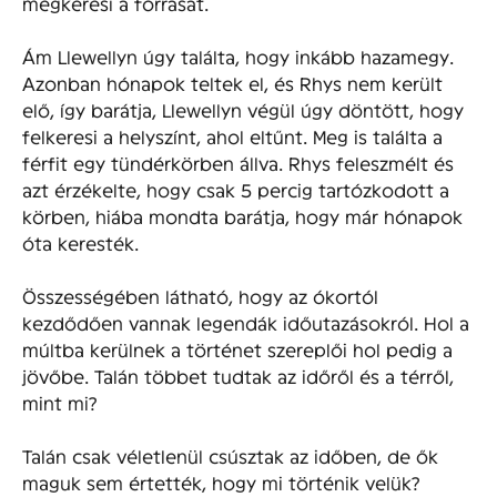
megkeresi a forrását.
Ám Llewellyn úgy találta, hogy inkább hazamegy.
Azonban hónapok teltek el, és Rhys nem került
elő, így barátja, Llewellyn végül úgy döntött, hogy
felkeresi a helyszínt, ahol eltűnt. Meg is találta a
férfit egy tündérkörben állva. Rhys feleszmélt és
azt érzékelte, hogy csak 5 percig tartózkodott a
körben, hiába mondta barátja, hogy már hónapok
óta keresték.
Összességében látható, hogy az ókortól
kezdődően vannak legendák időutazásokról. Hol a
múltba kerülnek a történet szereplői hol pedig a
jövőbe. Talán többet tudtak az időről és a térről,
mint mi?
Talán csak véletlenül csúsztak az időben, de ők
maguk sem értették, hogy mi történik velük?