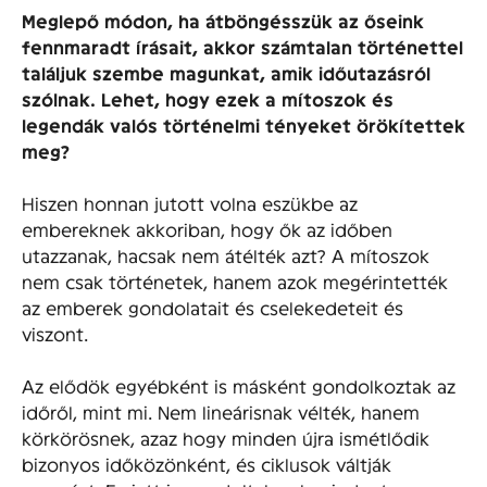
Meglepő módon, ha átböngésszük az őseink
fennmaradt írásait, akkor számtalan történettel
találjuk szembe magunkat, amik időutazásról
szólnak. Lehet, hogy ezek a mítoszok és
legendák valós történelmi tényeket örökítettek
meg?
Hiszen honnan jutott volna eszükbe az
embereknek akkoriban, hogy ők az időben
utazzanak, hacsak nem átélték azt? A mítoszok
nem csak történetek, hanem azok megérintették
az emberek gondolatait és cselekedeteit és
viszont.
Az elődök egyébként is másként gondolkoztak az
időről, mint mi. Nem lineárisnak vélték, hanem
körkörösnek, azaz hogy minden újra ismétlődik
bizonyos időközönként, és ciklusok váltják