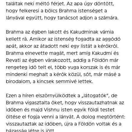
találtak neki méltó férjet. Az apa úgy döntött,
hogy felkeresi a bölcs Brahma istenséget a
lányával együtt, hogy tanácsot adjon a számára.
Brahma az égben lakott és Kakudminak várnia
kellett rá. Amikor az istenség fogadta az aggódó
apát, akkor az átadott neki egy listát a kérőkről.
Brahma elnevette magát, mert amíg Kakudmi és
Revati az égben várakozott, addig a Földön már
rengeteg idő telt el, több yuga korszak is és már
mindenki meghalt a kérők közül, sőt, már másé a
birodalom, a kincsek semmivé lettek.
Ezen a híren elszörnyülködtek a „látogatók”, de
Brahma vigasztalta őket, hogy visszautazhatnak az
időben és majd Vishnu isten egyik földi testet
öltése el fogja venni a lányát. A dolog megtörtént:
visszautaztak az időben, újra a Földön voltak és a
házasság létre is jött.