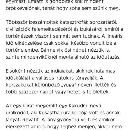
egymást. Emiatt is gondoltak sok mindent
örökkévalónak, tehát hogy soha sem szűnik meg.
Többször beszámoltak katasztrófák sorozatáról,
civilizációk felemelkedéséről és bukásáról, amiről a
történészek viszont semmit sem tudnak. A lineáris
idő elképzelése csak sokkal később vonult be a
történelembe. Bármelyik ősi népet nézzük is,
szinte mindegyiküknél megtalálható az időutazás.
Elsőként nézzük az indiaiakat, akiknek hatalmas
időskáláját a vallásos iratok is tárgyalják. A
korszakokat különböző „yuga” néven illették és
több százezer napot vagy hetet is felöleltek.
Az egyik irat megemlít egy Kakudmi nevű
uralkodót, aki Kusasthali uralkodója volt és annak
lányát, Revatit. A lány gyönyörű volt, és amikor
elérkezett az idő, hogy férjhez menjen, akkor nem