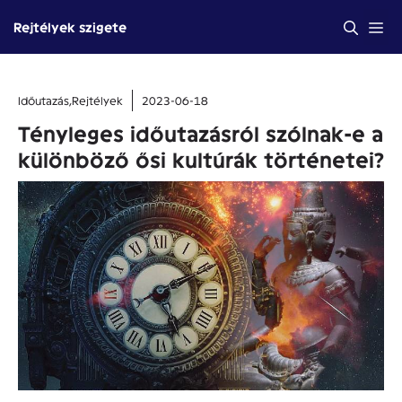
Kilépés
Me
Rejtélyek szigete
a
tartalomba
Időutazás
,
Rejtélyek
2023-06-18
Tényleges időutazásról szólnak-e a
különböző ősi kultúrák történetei?