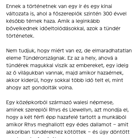
Ennek a történetnek van egy ír és egy kínai
változata is, ahol a főszereplők szintén 300 évvel
később térnek haza. Amik a leginkább
bővelkednek időeltolódásokkal, azok a tündér
történetek.
Nem tudjuk, hogy miért van ez, de elmaradhatatlan
eleme Tündérországnak. Ez az a hely, ahová a
tündérek magukkal viszik az embereket, egy ideig
az ő világukban vannak, majd amikor hazaérnek,
akkor kiderül, hogy sokkal több idő telt el, mint
ahogy azt gondolták volna.
Egy középkorból származó walesi népmese,
aminek szereplői Rhys és Llewellyn, azt mondja el,
hogy a két férfi épp hazafelé tartott a munkából
amikor Rhys meghallott egy édes dallamot – amit
akkoriban tündérekhez kötöttek – és úgy döntött