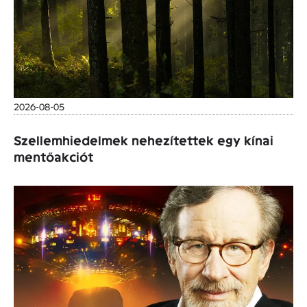
2026-08-05
Szellemhiedelmek nehezítettek egy kínai
mentőakciót