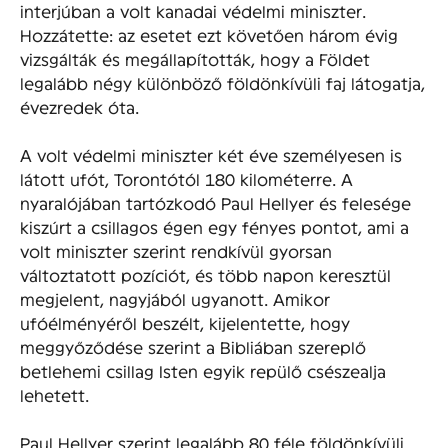
interjúban a volt kanadai védelmi miniszter.
Hozzátette: az esetet ezt követően három évig
vizsgálták és megállapították, hogy a Földet
legalább négy különböző földönkívüli faj látogatja,
évezredek óta.
A volt védelmi miniszter két éve személyesen is
látott ufót, Torontótól 180 kilométerre. A
nyaralójában tartózkodó Paul Hellyer és felesége
kiszúrt a csillagos égen egy fényes pontot, ami a
volt miniszter szerint rendkívül gyorsan
változtatott pozíciót, és több napon keresztül
megjelent, nagyjából ugyanott. Amikor
ufóélményéről beszélt, kijelentette, hogy
meggyőződése szerint a Bibliában szereplő
betlehemi csillag Isten egyik repülő csészealja
lehetett.
Paul Hellyer szerint legalább 80 féle földönkívüli