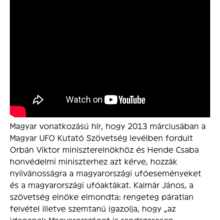
Magyar vonatkozású hír, hogy 2013 márciusában a
Magyar UFO Kutató Szövetség levélben fordult
Orbán Viktor miniszterelnökhöz és Hende Csaba
honvédelmi miniszterhez azt kérve, hozzák
nyilvánosságra a magyarországi ufóeseményeket
és a magyarországi ufóaktákat. Kalmár János, a
szövetség elnöke elmondta: rengeteg páratlan
felvétel illetve szemtanú igazolja, hogy „az
idegenek Magyarországot is rendszeresen