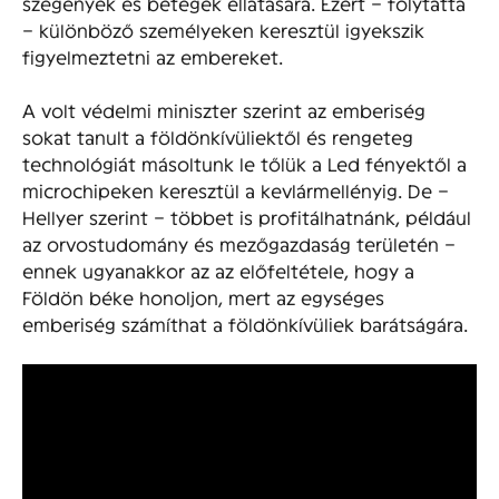
szegények és betegek ellátására. Ezért – folytatta
– különböző személyeken keresztül igyekszik
figyelmeztetni az embereket.
A volt védelmi miniszter szerint az emberiség
sokat tanult a földönkívüliektől és rengeteg
technológiát másoltunk le tőlük a Led fényektől a
microchipeken keresztül a kevlármellényig. De –
Hellyer szerint – többet is profitálhatnánk, például
az orvostudomány és mezőgazdaság területén –
ennek ugyanakkor az az előfeltétele, hogy a
Földön béke honoljon, mert az egységes
emberiség számíthat a földönkívüliek barátságára.