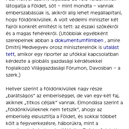
látogatja a Földet, sőt – mint mondta – vannak
emberszabásúak is, akikről alig lehet megállapítani,
hogy földönkívüliek. A volt védelmi miniszter két
fajról konkrét említést is tett: az északi szőkékről
és a magas fehérekről. (Utóbbiak egyébként
szerepelnek abban a
dokumentumfilmben
, amire
Dmitrij Medvegyev orosz miniszterelnök is
utalást
tett
, amikor egy riporter az ufókkal kapcsolatban
kérdezte a globális gazdasági kérdésekkel
foglalkozó Világgazdasági Fórumon, Davosban – a
szerk.)
Hellyer szerint a földönkívüliek nagy része
„barátságos” az emberiséggel, de van egy-két faj,
akiknek „titkos céljaik” vannak. Elmondása szerint a
„földönkívülieknek nem tetszik”, ahogy az
emberiség elpusztítja a Földet, és sokkal többet
költ a fegyverkezésre, háborúkra, mint a