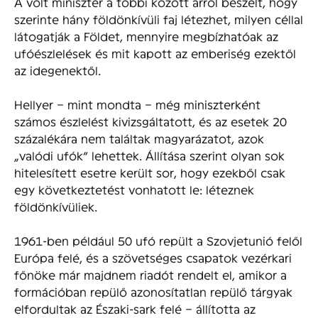
A volt miniszter a többi között arról beszélt, hogy
szerinte hány földönkívüli faj létezhet, milyen céllal
látogatják a Földet, mennyire megbízhatóak az
ufóészlelések és mit kapott az emberiség ezektől
az idegenektől.
Hellyer – mint mondta – még miniszterként
számos észlelést kivizsgáltatott, és az esetek 20
százalékára nem találtak magyarázatot, azok
„valódi ufók” lehettek. Állítása szerint olyan sok
hitelesített esetre került sor, hogy ezekből csak
egy következtetést vonhatott le: léteznek
földönkívüliek.
1961-ben például 50 ufó repült a Szovjetunió felől
Európa felé, és a szövetséges csapatok vezérkari
főnöke már majdnem riadót rendelt el, amikor a
formációban repülő azonosítatlan repülő tárgyak
elfordultak az Északi-sark felé – állította az