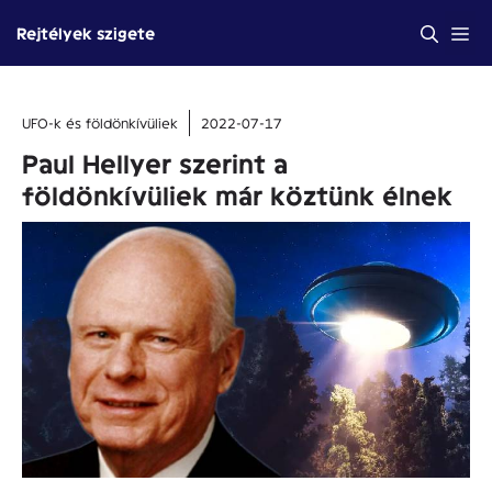
Kilépés
Me
Rejtélyek szigete
a
tartalomba
UFO-k és földönkívüliek
2022-07-17
Paul Hellyer szerint a
földönkívüliek már köztünk élnek