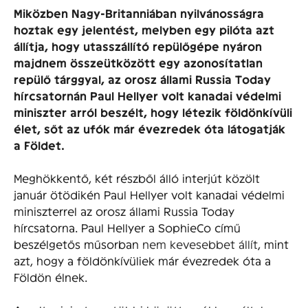
Miközben Nagy-Britanniában nyilvánosságra
hoztak egy jelentést, melyben egy pilóta azt
állítja, hogy utasszállító repülőgépe nyáron
majdnem összeütközött egy azonosítatlan
repülő tárggyal, az orosz állami Russia Today
hírcsatornán Paul Hellyer volt kanadai védelmi
miniszter arról beszélt, hogy létezik földönkívüli
élet, sőt az ufók már évezredek óta látogatják
a Földet.
Meghökkentő, két részből álló interjút közölt
január ötödikén Paul Hellyer volt kanadai védelmi
miniszterrel az orosz állami Russia Today
hírcsatorna. Paul Hellyer a SophieCo című
beszélgetős műsorban
nem kevesebbet állít
, mint
azt, hogy a földönkívüliek már évezredek óta a
Földön élnek.